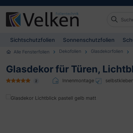
schaften springen
Zur Beschreibung springen
Sichtschutzfolien
Sonnenschutzfolien
Sch
Dekofolien
Glasdekorfolien
Alle Fensterfolien
Glasdekor für Türen, Lichtb
Innenmontage
selbstklebe
2
Bildergalerie überspringen