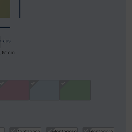
r aus
,5
" cm