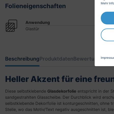
Mehr Info
Folieneigenschaften
Anwendung
Glastür
Impress
Beschreibung
Produktdaten
Bewertungen
2
Heller Akzent für eine fr
Diese selbstklebende
Glasdekorfolie
entspricht in der 
sandgestrahlten Glasscheibe. Der Durchblick wird ersch
selbstklebende Dekorfolie ist konturgeschnitten, ohne 
Stelle, wo das Motiv/Text negativ ausgeschnitten ist, ble