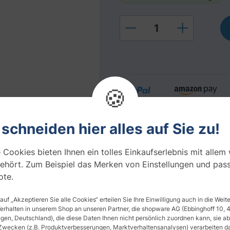
Produkt Anzahl: Gi
🍪
 schneiden hier alles auf Sie zu!
Ihre Vorteile bei uns
 Cookies bieten Ihnen ein tolles Einkaufserlebnis mit allem
Folienmuster Service
ehört. Zum Beispiel das Merken von Einstellungen und pas
Montagewerkzeug inklusiv
te.
 auf „Akzeptieren Sie alle Cookies“ erteilen Sie Ihre Einwilligung auch in die Wei
Verhalten in unserem Shop an unseren Partner, die shopware AG (Ebbinghoff 10,
en, Deutschland), die diese Daten Ihnen nicht persönlich zuordnen kann, sie ab
Zwecken (z.B. Produktverbesserungen, Marktverhaltensanalysen) verarbeiten da