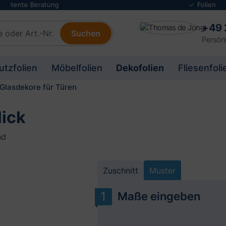
Folienmuster Service
+49 
Suchen
Persönl
utzfolien
Möbelfolien
Dekofolien
Fliesenfoli
Glasdekore für Türen
lick
nd
Zuschnitt
Muster
Maße eingeben