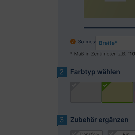
So messen Sie Ihr Fenste
Breite*
* Maß in Zentimeter, z.B. "
10
Farbtyp wählen
Zubehör ergänzen
Produktgalerie überspringen