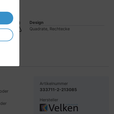
Design
Quadrate, Rechtecke
Artikelnummer
333711-2-213085
 oder
Hersteller
 der