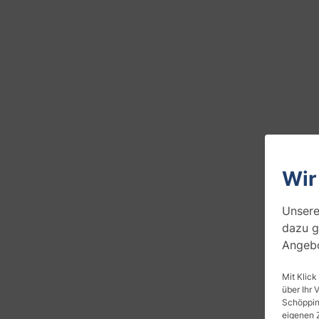
Wir
Unsere
dazu g
Angebo
Mit Klick
über Ihr 
Schöpping
eigenen 