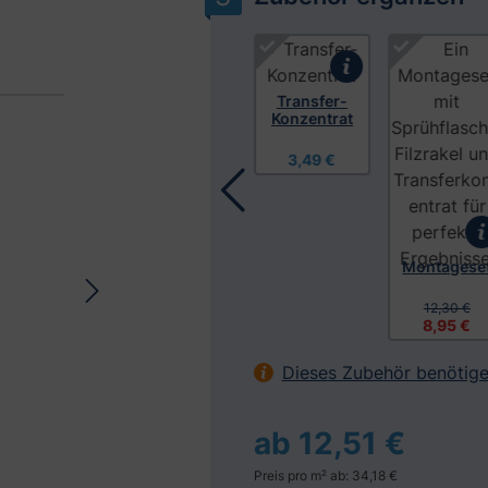
Produktgalerie überspringen
Transfer-
Konzentrat
3,49 €
Oberfläche
Mikrofaser
n- &
Universaltu
Glasreinige
ch
r 500 ml
6,95 €
1,95 €
Montagese
12,30 €
8,95 €
Dieses Zubehör benötige
ab 12,51 €
Preis pro m² ab: 34,18 €