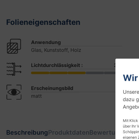
Folieneigenschaften
Anwendung
Glas, Kunststoff, Holz
Lichtdurchlässigkeit :
3/5
Wir
Erscheinungsbild
Unsere
matt
dazu g
Angebo
Mit Klick
über Ihr 
Beschreibung
Produktdaten
Bewertungen
Schöpping
2
eigenen 