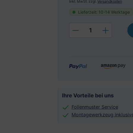
Inkl. MwSt. zzgl.
Versandkosten
Lieferzeit: 10-14 Werktage
Produkt Anzahl: Gi
Ihre Vorteile bei uns
Folienmuster Service
Montagewerkzeug inklusiv