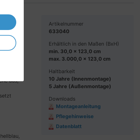
Artikelnummer
633040
e
Erhältlich in den Maßen (BxH)
min. 30,0 x 123,0 cm
max. 3.000,0 x 123,0 cm
Haltbarkeit
10 Jahre (Innenmontage)
che aus,
5 Jahre (Außenmontage)
setzt
Downloads
Montageanleitung
Pflegehinweise
Datenblatt
hellblau,