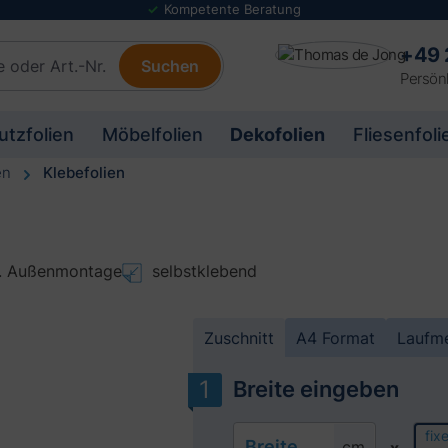
Folienmuster Service
+49 
Suchen
Persönl
utzfolien
Möbelfolien
Dekofolien
Fliesenfoli
en
Klebefolien
u. Außenmontage
selbstklebend
Zuschnitt
A4
Format
Laufme
Breite eingeben
fix
Breite
cm