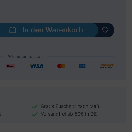
b den gewünschten Wert ein oder benut
In den Warenkorb
Gratis Zuschnitt nach Maß
e
Versandfrei ab 59€ in DE