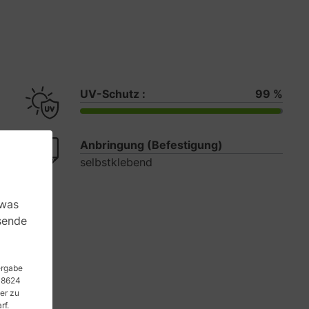
UV-Schutz :
99 %
Anbringung (Befestigung)
selbstklebend
 was
sende
tergabe
 48624
er zu
rf.