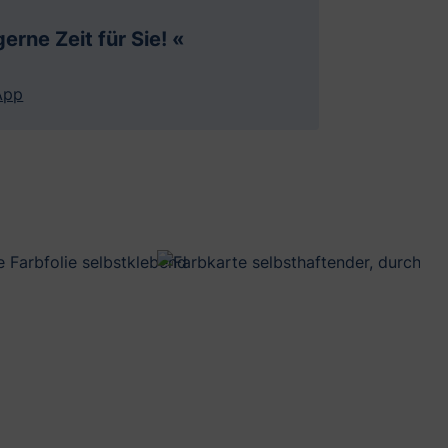
erne Zeit für Sie! «
App