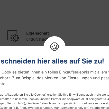
Eigenschaft
undurchsichtig
🍪
Durchsichtigkeit :
0/5
 schneiden hier alles auf Sie zu!
Farbe
 Cookies bieten Ihnen ein tolles Einkaufserlebnis mit allem
ehört. Zum Beispiel das Merken von Einstellungen und pas
te.
 auf „Akzeptieren Sie alle Cookies“ erteilen Sie Ihre Einwilligung auch in die Wei
Verhalten in unserem Shop an unseren Partner, die shopware AG (Ebbinghoff 10,
Fragen zum Artikel
en, Deutschland), die diese Daten Ihnen nicht persönlich zuordnen kann, sie ab
8
8
Zwecken (z.B. Produktverbesserungen, Marktverhaltensanalysen) verarbeiten da