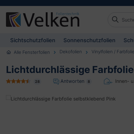
schaften springen
Zur Beschreibung springen
Sichtschutzfolien
Sonnenschutzfolien
Sch
Dekofolien
Vinylfolien / Farbfoli
Alle Fensterfolien
Lichtdurchlässige Farbfolie
Antworten
Innen- 
28
8
Bildergalerie überspringen