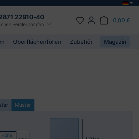
2871 22910-40
0,00 €
ichen Berater anrufen
en
Oberflächenfolien
Zubehör
Magazin
ter
Muster
e Höhe
cm