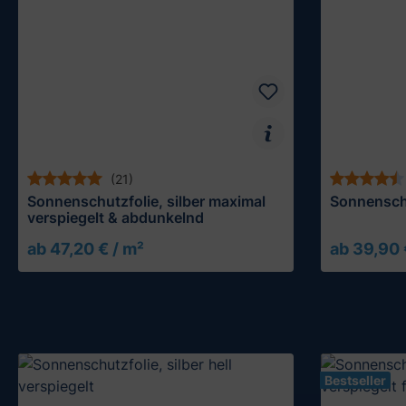
(21)
Sonnenschutzfolie, silber maximal
Sonnenschu
verspiegelt & abdunkelnd
ab 47,20 € / m²
ab 39,90 
Muster testen
Bestseller