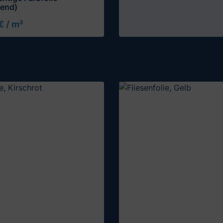
tend)
€ / m²