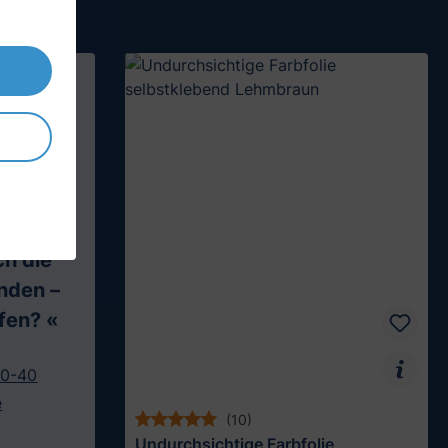
Siegel
-
r
ch die
inden –
lfen? «
10-40
e
(10)
Undurchsichtige Farbfolie