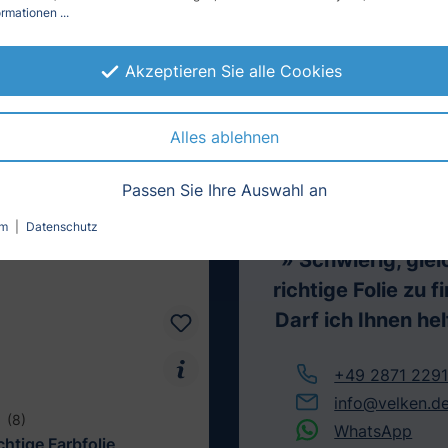
rmationen ...
Akzeptieren Sie alle Cookies
Alles ablehnen
Passen Sie Ihre Auswahl an
Folienexperte
Martin 
Geschäftsführe
um
|
Datenschutz
» Schwierig, glei
richtige Folie zu f
Darf ich Ihnen he
+49 2871 229
info@velken.d
(8)
WhatsApp
htige Farbfolie