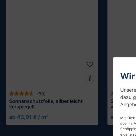
Wir
Unsere
(80)
dazu g
Sonnenschutzfolie, silber leicht
Sonnenschu
Angebo
verspiegelt
verspiegel
ab 43,91 € / m²
ab 43,91 
Mit Klick
über Ihr 
Schöpping
eigenen 