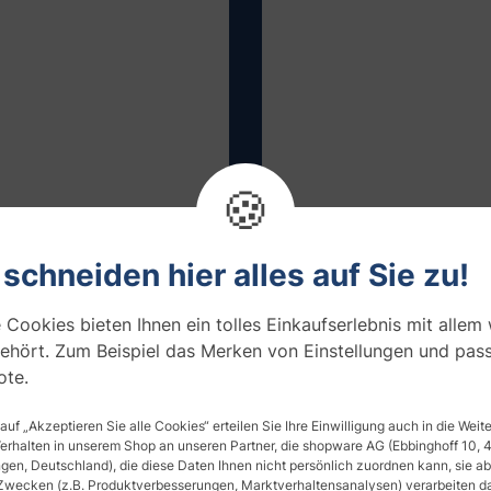
🍪
 schneiden hier alles auf Sie zu!
 Cookies bieten Ihnen ein tolles Einkaufserlebnis mit allem
(615)
(346)
ehört. Zum Beispiel das Merken von Einstellungen und pas
tzfolie, silber stark
Sonnenschutzfolie, silber 
te.
t
verspiegelt
€ / m²
ab 43,91 € / m²
 auf „Akzeptieren Sie alle Cookies“ erteilen Sie Ihre Einwilligung auch in die Wei
Verhalten in unserem Shop an unseren Partner, die shopware AG (Ebbinghoff 10,
en, Deutschland), die diese Daten Ihnen nicht persönlich zuordnen kann, sie ab
Zwecken (z.B. Produktverbesserungen, Marktverhaltensanalysen) verarbeiten da