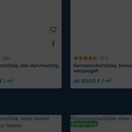
(38)
(77)
tzfolie, klar durchsichtig
Sonnenschutzfolie, bronz
verspiegelt
€ / m²
ab 40,60 € / m²
Muster testen
Empfehlung