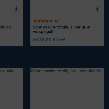
(4)
xiglas,
Sonnenschutzfolie, silber grün
verspiegelt
ab 36,90 € / m²
Muster testen