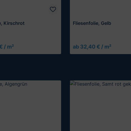
e, Kirschrot
Fliesenfolie, Gelb
€ / m²
ab 32,40 € / m²
Muster testen
Muster testen