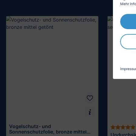
Mehr Info
Impress
Vogelschutz- und
Sonnenschutzfolie, bronze mittel
Undurchsic