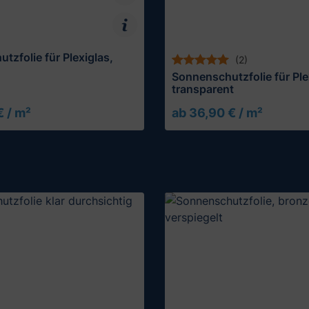
tzfolie für Plexiglas,
(2)
Sonnenschutzfolie für Ple
transparent
€ / m²
ab 36,90 € / m²
Muster testen
Muster testen