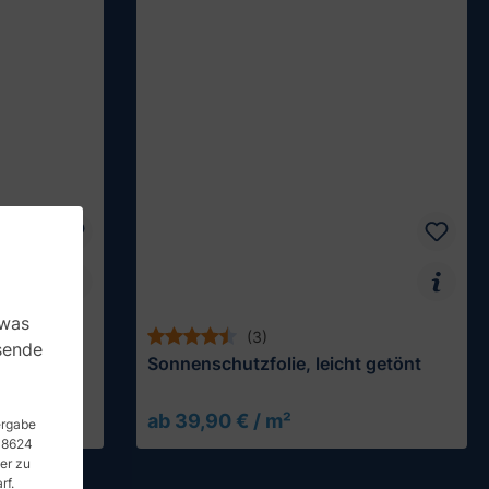
 was
(3)
sende
mittel
Sonnenschutzfolie, leicht getönt
ab 39,90 € / m²
Muster testen
tergabe
 48624
er zu
rf.