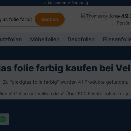
Folienmuster Service
+49 
Suchen
Persönl
utzfolien
Möbelfolien
Dekofolien
Fliesenfoli
las folie farbig kaufen bei Ve
Zu "plexiglas folie farbig" wurden 41 Produkte gefunden.
ellen ✔ Online auf velken.de ✔ Über 500 Fensterfolien für 
50