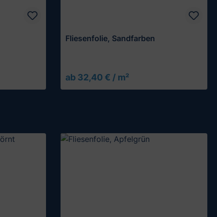
Fliesenfolie, Sandfarben
ab 32,40 € / m²
Muster testen