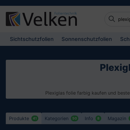
e springen
Zur Hauptnavigation springen
Sichtschutzfolien
Sonnenschutzfolien
Sch
Plexig
Plexiglas folie farbig kaufen und best
Produkte
Kategorien
Info
Magazin
41
50
8