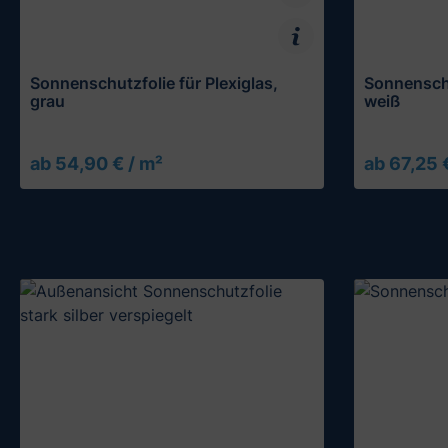
Sonnenschutzfolie für Plexiglas,
Sonnenschu
grau
weiß
ab 54,90 € / m²
ab 67,25 
Muster testen