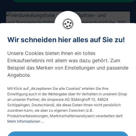
🍪
Wir schneiden hier alles auf Sie zu!
Unsere Cookies bieten Ihnen ein tolles
Einkaufserlebnis mit allem was dazu gehört. Zum
Beispiel das Merken von Einstellungen und passende
Angebote.
(7)
(11)
Mit Klick auf „Akzeptieren Sie alle Cookies“ erteilen Sie Ihre
Verdunkelungsfolie
Splitter- und
Einwilligung auch in die Weitergabe über Ihr Verhalten in unserem Shop
und
Sonnenschutzfolie
an unseren Partner, die shopware AG (Ebbinghoff 10, 48624
Sonnenschutzfolie,
125 µm, silber stark
Schöppingen, Deutschland), die diese Daten Ihnen nicht persönlich
silber verspiegelt
verspiegelt
zuordnen kann, sie aber zu eigenen Zwecken (z.B.
ab 63,84 € / m²
ab 47,20 € / m²
Produktverbesserungen, Marktverhaltensanalysen) verarbeiten darf.
Mehr Informationen ...
Raum wird kühler:
~ 12 °C
Raum wird kühler:
~ 9 °C
Hält Hitze draußen:
99 %
Hält Hitze draußen:
81 %