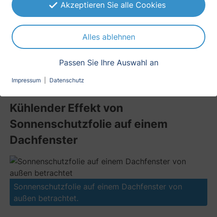
Akzeptieren Sie alle Cookies
Muster testen
Muster testen
Gefühlte Helligkeit:
1 %
Gefühlte Helligkeit:
75 %
Weniger Blendung:
100 %
Weniger Blendung:
55 %
Alles ablehnen
Passen Sie Ihre Auswahl an
Impressum
|
Datenschutz
Kühlender Effekt von
Sonnenschutzfolie auf einem
Dachfenster
Sonnenschutzfolie auf einem Dachfenster von
außen betrachtet.