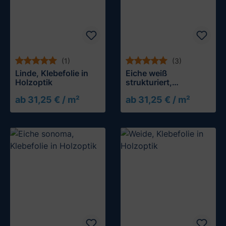
(1)
(3)
Linde, Klebefolie in
Eiche weiß
Holzoptik
strukturiert,
Klebefolie in
ab 31,25 € / m²
ab 31,25 € / m²
Holzoptik
Muster testen
Muster testen