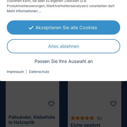
zuordnen kann, sie aber zu eigenen Zwecken (z.B.
Produktverbesserungen, Marktverhaltensanalysen) verarbeiten darf.
Mehr Informationen ...
(3)
(9)
Eukalyptus,
Mahagoni, Klebefolie
Klebefolie in
in Holzoptik
Akzeptieren Sie alle Cookies
Holzoptik
ab 31,25 € / m²
ab 31,25 € / m²
Muster testen
Muster testen
Alles ablehnen
Passen Sie Ihre Auswahl an
Impressum
|
Datenschutz
Palisander, Klebefolie
(6)
in Holzoptik
Eiche gealtert,