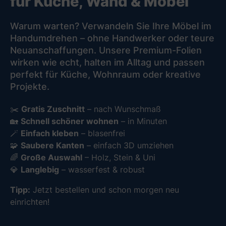
für Küche, Wand & Möbel
Warum warten? Verwandeln Sie Ihre Möbel im
Handumdrehen – ohne Handwerker oder teure
Neuanschaffungen. Unsere Premium-Folien
wirken wie echt, halten im Alltag und passen
perfekt für Küche, Wohnraum oder kreative
Projekte.
✂️
Gratis Zuschnitt
– nach Wunschmaß
🏡
Schnell schöner wohnen
– in Minuten
🪄
Einfach kleben
– blasenfrei
🧩
Saubere Kanten
– einfach 3D umziehen
🌈
Große Auswahl
– Holz, Stein & Uni
💎
Langlebig
– wasserfest & robust
Tipp:
Jetzt bestellen und schon morgen neu
einrichten!