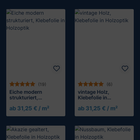
(19)
(6)
Eiche modern
vintage Holz,
strukturiert,
Klebefolie in
Klebefolie in
Holzoptik
ab 31,25 € / m²
ab 31,25 € / m²
Holzoptik
Muster testen
Muster testen