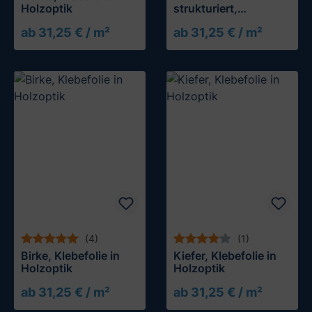
Holzoptik
strukturiert,
Klebefolie in
ab 31,25 € / m²
ab 31,25 € / m²
Holzoptik
Muster testen
Muster testen
(4)
(1)
Birke, Klebefolie in
Kiefer, Klebefolie in
Holzoptik
Holzoptik
ab 31,25 € / m²
ab 31,25 € / m²
Muster testen
Muster testen