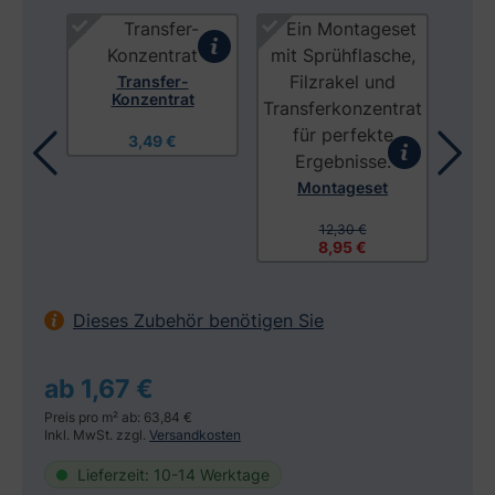
Produktgalerie überspringen
Transfer-
Konzentrat
3,49 €
Montageset
tuch
Mon
12,30 €
8,95 €
Dieses Zubehör benötigen Sie
ab 1,67 €
Preis pro m² ab: 63,84 €
Inkl. MwSt. zzgl.
Versandkosten
Lieferzeit: 10-14 Werktage