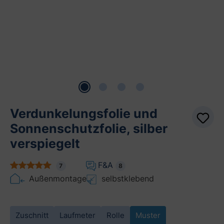
Verdunkelungsfolie und
Sonnenschutzfolie, silber
verspiegelt
F&A
7
8
Außenmontage
selbstklebend
Zuschnitt
Laufmeter
Rolle
Muster