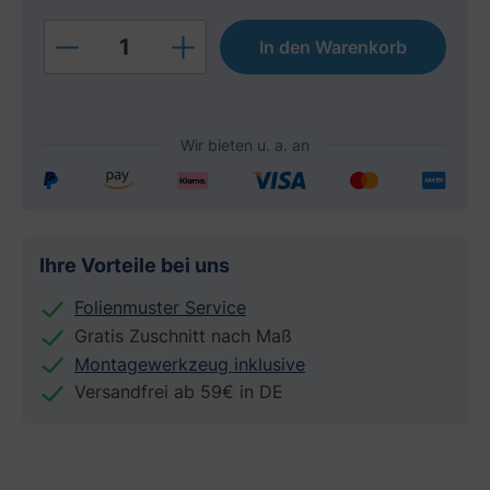
Produkt Anzahl: Gib den gewünschten W
In den Warenkorb
Ihre Vorteile bei uns
Folienmuster Service
Gratis Zuschnitt nach Maß
Montagewerkzeug inklusive
Versandfrei ab 59€ in DE