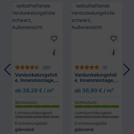
Produktgalerie überspringen
(29)
(2)
Verdunkelungsfoli
Verdunkelungsfoli
e, Innenmontage,
e, Innenmontage,
schwarz/schwarz
schwarz/schwarz
ab 39,29 € / m²
ab 36,90 € / m²
(selbsthaftend)
Sichtschutz:
Sichtschutz:
Lichtdurchlässigkeit:
Lichtdurchlässigkeit:
Erscheinungsbild:
Erscheinungsbild:
glänzend
glänzend