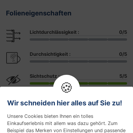
Folieneigenschaften
Lichtdurchlässigkeit :
0/5
Durchsichtigkeit :
0/5
Sichtschutz :
5/5
🍪
Sichtschutz (Tageszeit)
Wir schneiden hier alles auf Sie zu!
Tag u. Nacht
Unsere Cookies bieten Ihnen ein tolles
Hält Hitze draußen :
99 %
Einkaufserlebnis mit allem was dazu gehört. Zum
Beispiel das Merken von Einstellungen und passende