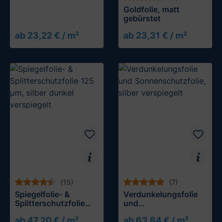
Goldfolie, matt
gebürstet
ab 23,22 € / m²
ab 23,31 € / m²
(15)
(7)
Spiegelfolie- &
Verdunkelungsfolie
Splitterschutzfolie
und
125 µm, silber dunkel
Sonnenschutzfolie,
ab 47,20 € / m²
ab 63,84 € / m²
verspiegelt
silber verspiegelt
Muster testen
Muster testen