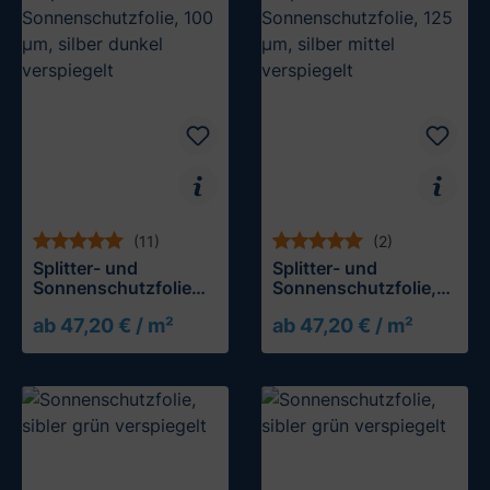
(11)
(2)
Splitter- und
Splitter- und
Sonnenschutzfolie
Sonnenschutzfolie,
125 µm, silber stark
125 µm, silber mittel
ab 47,20 € / m²
ab 47,20 € / m²
verspiegelt
verspiegelt
Muster testen
Muster testen