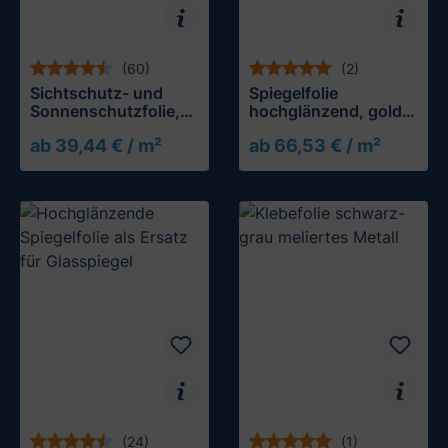
(60)
(2)
Sichtschutz- und
Spiegelfolie
Sonnenschutzfolie,
hochglänzend, gold,
silber matt
undurchsichtig
ab 39,44 € / m²
ab 66,53 € / m²
verspiegelt
(24)
(1)