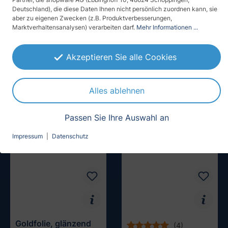
Deutschland), die diese Daten Ihnen nicht persönlich zuordnen kann, sie
aber zu eigenen Zwecken (z.B. Produktverbesserungen,
Marktverhaltensanalysen) verarbeiten darf.
Mehr Informationen ...
(10)
(3)
Sonnenschutzfolie,
Sonnenschutzfolie,
Akzeptieren Sie alle Cookies
selbsthaftend, Mesh-
selbsthaftend, Mesh-
Optik
Optik mit Dekor
ab 60,62 € / m²
ab 60,62 € / m²
Muster testen
Muster testen
Alles ablehnen
Passen Sie Ihre Auswahl an
Impressum
|
Datenschutz
Goldfolie, glänzend
(4)