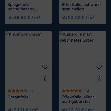
Spiegelfolie
Effektfolie, schwarz-
hochglänzend,
grau meliert
undurchsichtig
ab 49,90 € / m²
ab 23,20 € / m²
(2)
(3)
Chromfolie
Effektfolie, silber-
matt gebürstet
ab 23,11 € / m²
ab 23,31 € / m²