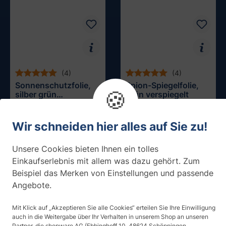
(4)
(4)
Sonnenschutzfolie,
Spion-Spiegelfolie,
🍪
silber grün
grün verspiegelt
verspiegelt
ab 36,90 € / m²
ab 36,90 € / m²
Muster testen
Muster testen
Wir schneiden hier alles auf Sie zu!
Unsere Cookies bieten Ihnen ein tolles
Einkaufserlebnis mit allem was dazu gehört. Zum
Beispiel das Merken von Einstellungen und passende
Angebote.
Mit Klick auf „Akzeptieren Sie alle Cookies“ erteilen Sie Ihre Einwilligung
auch in die Weitergabe über Ihr Verhalten in unserem Shop an unseren
Partner, die shopware AG (Ebbinghoff 10, 48624 Schöppingen,