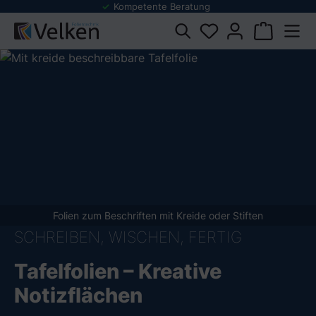
e Beratung
Folienmuster Service
dukten springen
Folien zum Beschriften mit Kreide oder Stiften
SCHREIBEN, WISCHEN, FERTIG
Tafelfolien – Kreative
Notizflächen