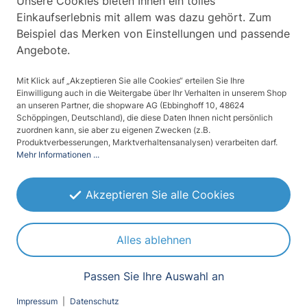
Unsere Cookies bieten Ihnen ein tolles
matt, transparent
glänzend
Einkaufserlebnis mit allem was dazu gehört. Zum
Beispiel das Merken von Einstellungen und passende
Beschreibbar:
Beschreibbar:
Marker
Marker
Angebote.
Mit Klick auf „Akzeptieren Sie alle Cookies“ erteilen Sie Ihre
Einwilligung auch in die Weitergabe über Ihr Verhalten in unserem Shop
an unseren Partner, die shopware AG (Ebbinghoff 10, 48624
Schöppingen, Deutschland), die diese Daten Ihnen nicht persönlich
zuordnen kann, sie aber zu eigenen Zwecken (z.B.
Produktverbesserungen, Marktverhaltensanalysen) verarbeiten darf.
Mehr Informationen ...
Akzeptieren Sie alle Cookies
Alles ablehnen
(1)
(5)
Tafelfolie,
Tafelfolie, schwarz
Passen Sie Ihre Auswahl an
transparent
ab 30,07 € / m²
ab 30,00 € / m²
Impressum
|
Datenschutz