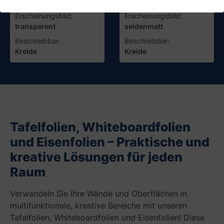
Erscheinungsbild:
Erscheinungsbild:
transparent
seidenmatt
Beschreibbar:
Beschreibbar:
Kreide
Kreide
Tafelfolien, Whiteboardfolien
und Eisenfolien – Praktische und
kreative Lösungen für jeden
Raum
Verwandeln Sie Ihre Wände und Oberflächen in
multifunktionale, kreative Bereiche mit unseren
Tafelfolien, Whiteboardfolien und Eisenfolien! Diese