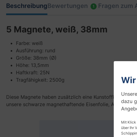
Beschreibung
Bewertungen
Fragen zum A
1
5 Magnete, weiß, 38mm
Farbe: weiß
Ausführung: rund
Größe: 38mm (Ø)
Höhe: 13,5mm
Haftkraft: 25N
Wir
Tragfähigkeit: 2500g
Unsere
Diese Magnete haben zusätzlich eine Kunstoffkappe mit 
dazu g
unsere schwarze magnethaftende Eisenfolie, Art-Nr. 46
Angebo
Mit Klick
über Ihr 
Fach
Schöpping