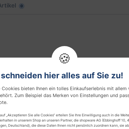
rtikel
0
🍪
 schneiden hier alles auf Sie zu!
 Cookies bieten Ihnen ein tolles Einkaufserlebnis mit allem
Griffrand zur besseren Handhabung. Ideal geeignet für
ehört. Zum Beispiel das Merken von Einstellungen und pas
3020 und weiße magnethaftende Whiteboardfolie, Art-Nr. 
te.
 auf „Akzeptieren Sie alle Cookies“ erteilen Sie Ihre Einwilligung auch in die Wei
Verhalten in unserem Shop an unseren Partner, die shopware AG (Ebbinghoff 10,
berater
Thomas de Jong
- Kundenservice
en, Deutschland), die diese Daten Ihnen nicht persönlich zuordnen kann, sie ab