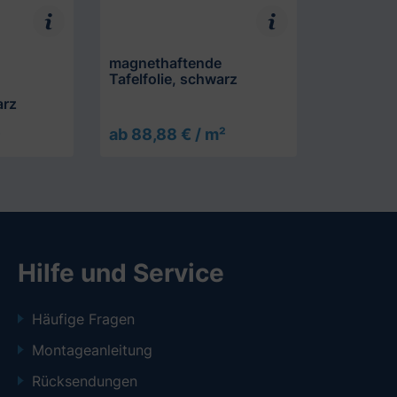
magnethaftende
Tafelfolie, schwarz
arz
²
ab 88,88 € / m²
Hilfe und Service
Häufige Fragen
Montageanleitung
Rücksendungen