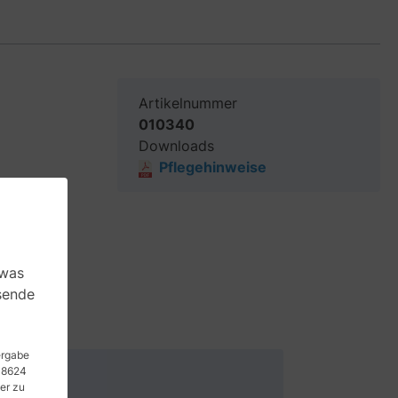
Artikelnummer
010340
Downloads
Pflegehinweise
 was
sende
473020.
tergabe
 48624
er zu