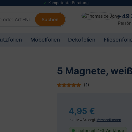
Kompetente Beratung
+49 
Suchen
Persönl
utzfolien
Möbelfolien
Dekofolien
Fliesenfoli
5 Magnete, wei
(
1
)
4,95 €
Inkl. MwSt. zzgl.
Versandkosten
Lieferzeit: 1-3 Werktage