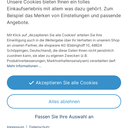
Unsere Cookies bieten Ihnen ein tolles
Einkaufserlebnis mit allem was dazu gehört. Zum
Sichtschutz :
0/5
Beispiel das Merken von Einstellungen und passende
Angebote.
Lichtdurchlässigkeit :
4/5
Mit Klick auf „Akzeptieren Sie alle Cookies“ erteilen Sie Ihre
Einwilligung auch in die Weitergabe über Ihr Verhalten in unserem Shop
an unseren Partner, die shopware AG (Ebbinghoff 10, 48624
Schöppingen, Deutschland), die diese Daten Ihnen nicht persönlich
Durchsichtigkeit :
0/5
zuordnen kann, sie aber zu eigenen Zwecken (z.B.
Produktverbesserungen, Marktverhaltensanalysen) verarbeiten darf.
Mehr Informationen ...
Design
Motive
Akzeptieren Sie alle Cookies
Montageseite
Alles ablehnen
Innenmontage
Anbringung (Befestigung)
Passen Sie Ihre Auswahl an
selbsthaftend, kleberlos
Impressum
|
Datenschutz