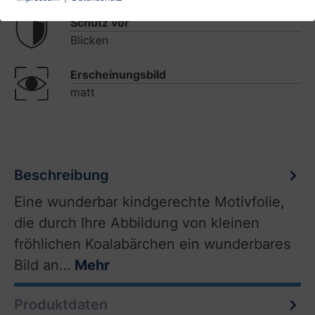
Schutz vor
Blicken
Erscheinungsbild
matt
Beschreibung
Eine wunderbar kindgerechte Motivfolie,
die durch Ihre Abbildung von kleinen
fröhlichen Koalabärchen ein wunderbares
Bild an…
Mehr
Produktdaten