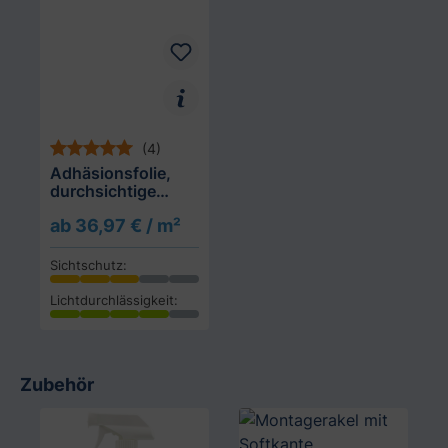
(4)
Adhäsionsfolie,
durchsichtige
Quadrate 4 mm
ab 36,97 € / m²
(geprägt)
Sichtschutz:
Lichtdurchlässigkeit:
Zubehör
Produktgalerie überspringen