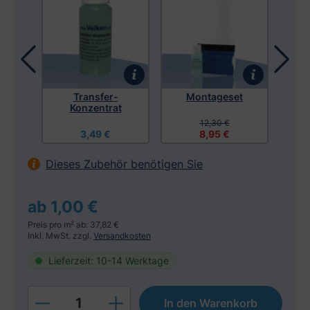
tuch
Transfer-
Montageset
Mon
Konzentrat
12,30 €
3,49 €
8,95 €
Dieses Zubehör benötigen Sie
ab 1,00 €
Preis pro m² ab: 37,82 €
Inkl. MwSt. zzgl.
Versandkosten
Lieferzeit: 10-14 Werktage
Produkt Anzahl: Gib den gewünschten W
In den Warenkorb