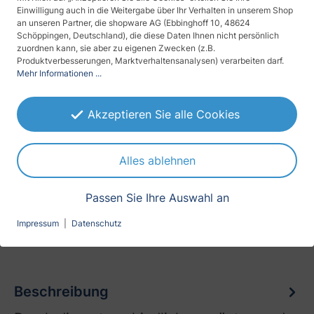
Innenmontage
Einwilligung auch in die Weitergabe über Ihr Verhalten in unserem Shop
an unseren Partner, die shopware AG (Ebbinghoff 10, 48624
Schutz vor
Schöppingen, Deutschland), die diese Daten Ihnen nicht persönlich
zuordnen kann, sie aber zu eigenen Zwecken (z.B.
Blicken
Produktverbesserungen, Marktverhaltensanalysen) verarbeiten darf.
Mehr Informationen ...
Sichtschutz (Tageszeit)
Tag u. Nacht
Akzeptieren Sie alle Cookies
Anbringung (Befestigung)
selbsthaftend, kleberlos
Alles ablehnen
Erscheinungsbild
Passen Sie Ihre Auswahl an
matt
Impressum
|
Datenschutz
Beschreibung