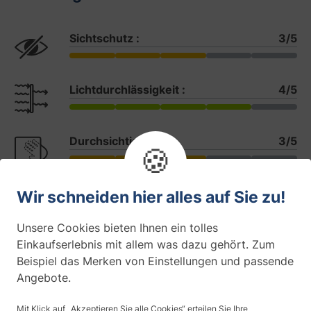
Sichtschutz :
3/5
Lichtdurchlässigkeit :
4/5
Durchsichtigkeit :
3/5
🍪
UV-Schutz :
55 %
Wir schneiden hier alles auf Sie zu!
Unsere Cookies bieten Ihnen ein tolles
Farbe
Einkaufserlebnis mit allem was dazu gehört. Zum
Beispiel das Merken von Einstellungen und passende
Angebote.
Montageseite
Mit Klick auf „Akzeptieren Sie alle Cookies“ erteilen Sie Ihre