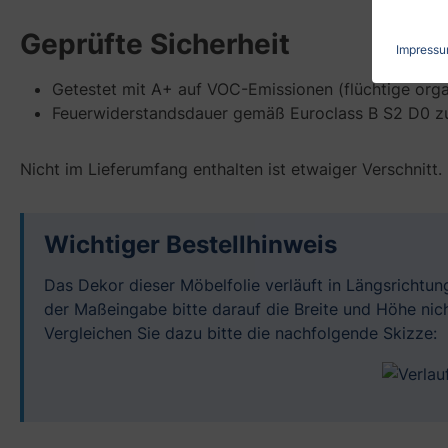
Geprüfte Sicherheit
Impress
Getestet mit A+ auf VOC-Emissionen (flüchtige org
Feuerwiderstandsdauer gemäß Euroclass B S2 D0 zum
Nicht im Lieferumfang enthalten ist etwaiger Verschnitt.
Wichtiger Bestellhinweis
Das Dekor dieser Möbelfolie verläuft in Längsrichtun
der Maßeingabe bitte darauf die Breite und Höhe nic
Vergleichen Sie dazu bitte die nachfolgende Skizze: