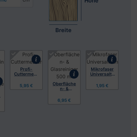
Höhe
Breite
Profi-
Mikrofaser
Cuttermess
Universaltu
er
ch
Oberfläche
5,95 €
1,95 €
n- &
Glasreinige
l
r 500 ml
6,95 €
,