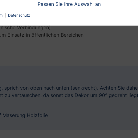
Passen Sie Ihre Auswahl an
um
|
Datenschutz
anische Verbindungen)
 Einsatz in öffentlichen Bereichen
g, sprich von oben nach unten (senkrecht). Achten Sie dahe
ht zu vertauschen, da sonst das Dekor um 90° gedreht liegt