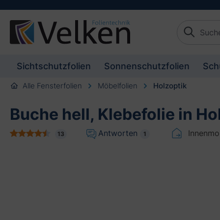
schaften springen
Zur Beschreibung springen
Sichtschutzfolien
Sonnenschutzfolien
Sch
Alle Fensterfolien
Möbelfolien
Holzoptik
Buche hell, Klebefolie in Ho
Antworten
Innenmo
13
1
Bildergalerie überspringen