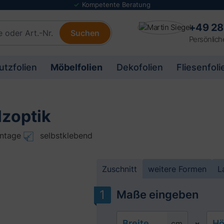
Folienmuster Service
+49 28
Suchen
Persönlich
utzfolien
Möbelfolien
Dekofolien
Fliesenfoli
lzoptik
ntage
selbstklebend
Zuschnitt
weitere Formen
L
Maße eingeben
Breite
Hö
cm