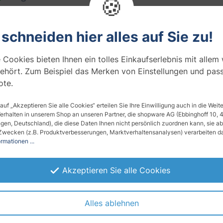
🍪
atürliche Eleganz für Ihr Zuh
 schneiden hier alles auf Sie zu!
 Cookies bieten Ihnen ein tolles Einkaufserlebnis mit allem
te und nicht-poröse Oberfläche (Glas, Metall, Kunststoff, l
ehört. Zum Beispiel das Merken von Einstellungen und pas
Resultat.
te.
ns machen aus unseren Möbelfolien ein essentielles Produkt
 Banken, Krankenhäuser und vieles mehr. Darüber hinaus si
 auf „Akzeptieren Sie alle Cookies“ erteilen Sie Ihre Einwilligung auch in die Wei
chtigkeit und viele ebenso als schwer entflammbar eingestu
Verhalten in unserem Shop an unseren Partner, die shopware AG (Ebbinghoff 10,
en, Deutschland), die diese Daten Ihnen nicht persönlich zuordnen kann, sie ab
Ihnen unbegrenz Kreativität bei geringen Kosten erlaubt.
Zwecken (z.B. Produktverbesserungen, Marktverhaltensanalysen) verarbeiten da
rmationen ...
Akzeptieren Sie alle Cookies
ner herkömmlichen Renovierung.
ken und Kanten
Alles ablehnen
, Risse, Gelbfärbung und andere Veränderungen im Aussehe
dert Schimmelbildung und Fleckenbildung.