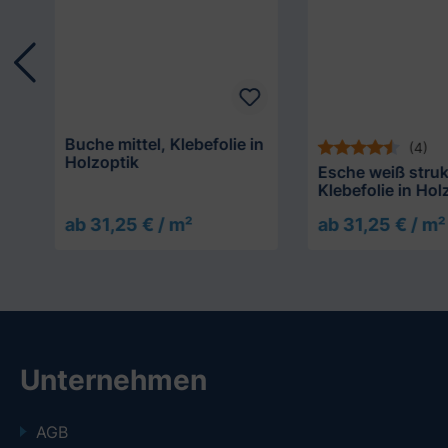
Buche mittel, Klebefolie in
(4)
Holzoptik
n
Esche weiß strukt
Klebefolie in Hol
ab 31,25 € / m²
ab 31,25 € / m²
Unternehmen
AGB