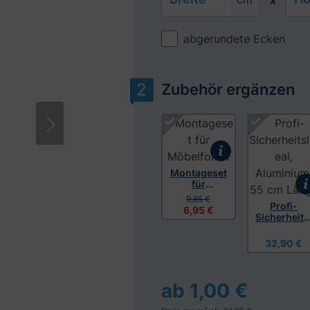
x
abgerundete Ecken
Zubehör ergänzen
Produktgalerie überspringen
Montageset
für
Möbelfolien
9,85 €
Profi-
6,95 €
Sicherheits
ineal,
Aluminium
32,90 €
55 cm
Länge
ab 1,00 €