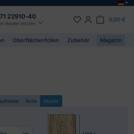
71 22910-40
0,00 €
en Berater anrufen
en
Oberflächenfolien
Zubehör
Magazin
aufmeter
Rolle
Muster
he
cm