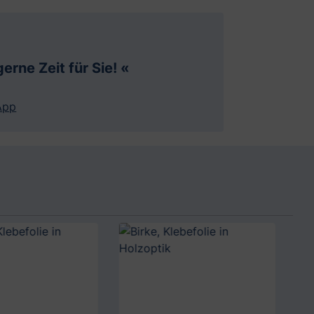
erne Zeit für Sie! «
App