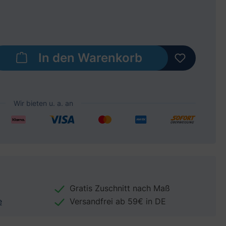
b den gewünschten Wert ein oder benut
In den Warenkorb
Gratis Zuschnitt nach Maß
e
Versandfrei ab 59€ in DE