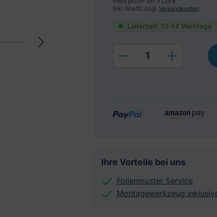
Preis pro m² ab: 31,25 €
Inkl. MwSt. zzgl.
Versandkosten
Lieferzeit: 10-14 Werktage
Produkt Anzahl: Gi
Ihre Vorteile bei uns
Folienmuster Service
Montagewerkzeug inklusiv