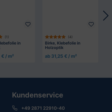
T
(1)
(4)
H
lebefolie in
Birke, Klebefolie in
k
Holzoptik
 € / m²
ab 31,25 € / m²
a
Kundenservice
+49 2871 22910-40