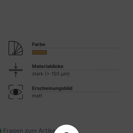
Farbe
Materialdicke
stark (> 150 µm)
Erscheinungsbild
matt
Fragen zum Artikel
1