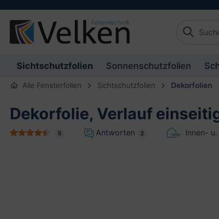
schaften springen
Zur Beschreibung springen
Sichtschutzfolien
Sonnenschutzfolien
Sch
Alle Fensterfolien
Sichtschutzfolien
Dekorfolien
Dekorfolie, Verlauf einseit
Antworten
Innen- u
5
2
Bildergalerie überspringen