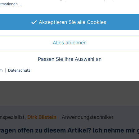
rmationen ...
Akzeptieren Sie alle Cookies
Alles ablehnen
Passen Sie Ihre Auswahl an
bedingt zusätzlich bestellen. Es erleichtert Ihnen die Monta
um
|
Datenschutz
e auch einen pH-neutralen Reiniger verwenden.
enspezialist,
Dirk Bilstein
- Anwendungstechniker
ragen offen zu diesem Artikel? Ich nehme mir g