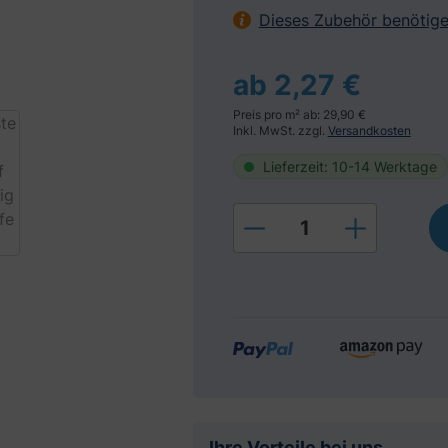
Dieses Zubehör benötige
ab 2,27 €
Preis pro m² ab: 29,90 €
Inkl. MwSt. zzgl.
Versandkosten
Lieferzeit: 10-14 Werktage
Produkt Anzahl: Gi
Ihre Vorteile bei uns