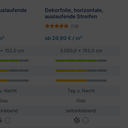
auslaufende
Dekorfolie, horizontale,
De
auslaufende Streifen
(13)
m²
ab 29,90 € / m²
ab
 x 152,0 cm
3.050,0 x 152,0 cm
u. Nacht
Tag u. Nacht
Glas
Glas
tklebend
selbstklebend