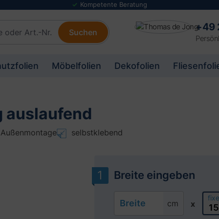
Folienmuster Service
+49 
Suchen
Persönl
utzfolien
Möbelfolien
Dekofolien
Fliesenfoli
ig auslaufend
. Außenmontage
selbstklebend
Breite eingeben
fix
Breite
cm
x