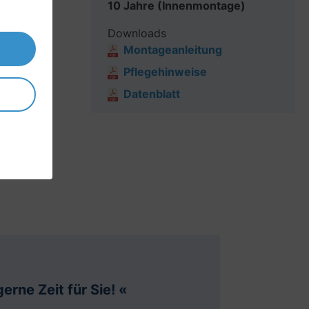
10 Jahre (Innenmontage)
Downloads
Montageanleitung
Pflegehinweise
Datenblatt
ge und
erne Zeit für Sie! «