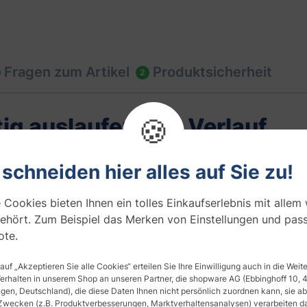
Fragen zum Artikel
Produktsicherheit
2
🍪
itig auslaufendem Verlauf
en einseitigen Verlauf von weiß-matt hin zu transparent aus
 schneiden hier alles auf Sie zu!
geschlossen. Nach ca. 1/3 beginnt der Verlauf immer transpar
asklar. Es entsteht ein Sichtschutz, der nach oben hin immer
 Cookies bieten Ihnen ein tolles Einkaufserlebnis mit allem
Fenster und Trennwände gestalten.
ehört. Zum Beispiel das Merken von Einstellungen und pas
te.
igen Blicken schützen. Sie können stellenweise weiterhin hi
n, hellen Folienanteile nicht dem von herkömmlichen
Milchgl
 auf „Akzeptieren Sie alle Cookies“ erteilen Sie Ihre Einwilligung auch in die Wei
Verhalten in unserem Shop an unseren Partner, die shopware AG (Ebbinghoff 10,
en, Deutschland), die diese Daten Ihnen nicht persönlich zuordnen kann, sie ab
htert das Reinigen mit handelsüblichen Glasreinigern. Sie i
Zwecken (z.B. Produktverbesserungen, Marktverhaltensanalysen) verarbeiten da