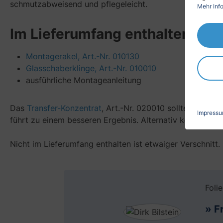
schmutzabweisend und pflegeleicht.
Mehr Info
Im Lieferumfang enthalten
Montagerakel, Art.-Nr. 010130
Glasschaberklinge, Art.-Nr. 010010
ausführliche Montageanleitung
Das
Transfer-Konzentrat
, Art.-Nr. 020010 sollten Sie un
Impress
führt zu einem besseren Ergebnis. Alternativ können Si
Nicht im Lieferumfang enthalten ist etwaiger Verschnitt.
Foli
» F