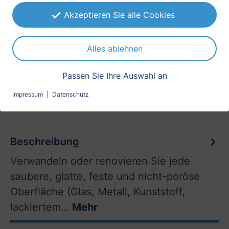
-20°C bis +110°C
Akzeptieren Sie alle Cookies
Erscheinungsbild
matt
Alles ablehnen
Holzart
Passen Sie Ihre Auswahl an
Douglasie
Impressum
|
Datenschutz
Beschreibung
Verwandeln oder renovieren Sie jede
saubere, glatte, feste und nicht-poröse
Oberfläche (Glas, Metall, Kunststoff,
lackiertem…
Mehr