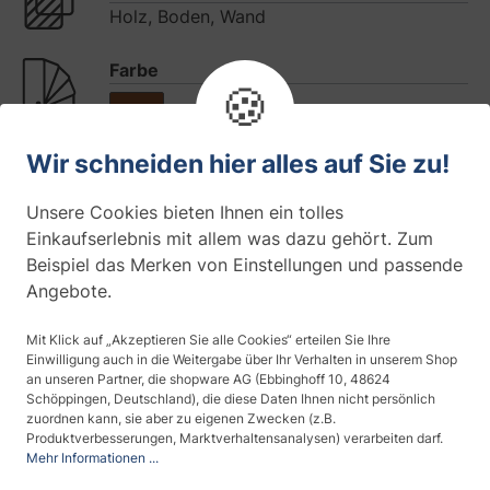
Holz, Boden, Wand
Farbe
🍪
Haltbarkeit
Wir schneiden hier alles auf Sie zu!
10 Jahre (Innenmontage)
Unsere Cookies bieten Ihnen ein tolles
Maserung
Einkaufserlebnis mit allem was dazu gehört. Zum
fein
Beispiel das Merken von Einstellungen und passende
Angebote.
Materialdicke
stark (> 150 µm)
Mit Klick auf „Akzeptieren Sie alle Cookies“ erteilen Sie Ihre
Einwilligung auch in die Weitergabe über Ihr Verhalten in unserem Shop
an unseren Partner, die shopware AG (Ebbinghoff 10, 48624
Montageseite
Schöppingen, Deutschland), die diese Daten Ihnen nicht persönlich
zuordnen kann, sie aber zu eigenen Zwecken (z.B.
Innenmontage
Produktverbesserungen, Marktverhaltensanalysen) verarbeiten darf.
Mehr Informationen ...
Temperaturbeständig