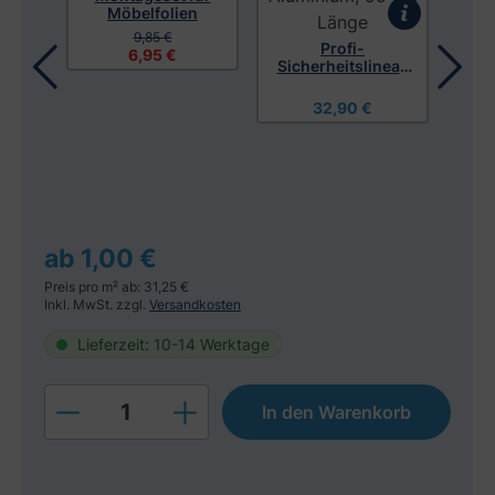
Möbelfolien
C
9,85 €
Profi-
6,95 €
Sicherheitslineal,
Aluminium, 55 cm
Länge
32,90 €
r
ch
ab 1,00 €
Preis pro m² ab: 31,25 €
Inkl. MwSt. zzgl.
Versandkosten
Lieferzeit: 10-14 Werktage
Produkt Anzahl: Gib den gewünschten W
In den Warenkorb