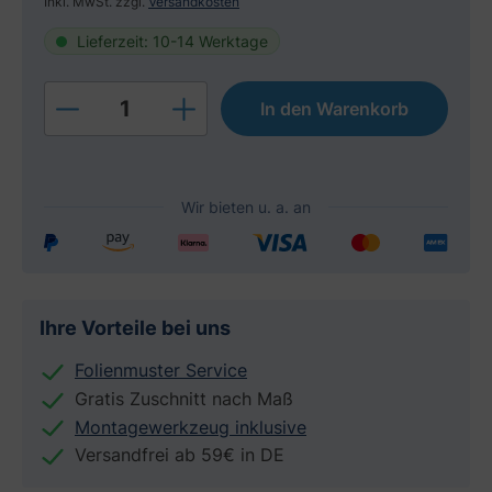
Inkl. MwSt. zzgl.
Versandkosten
Lieferzeit: 10-14 Werktage
Produkt Anzahl: Gib den gewünschten W
In den Warenkorb
Ihre Vorteile bei uns
Folienmuster Service
Gratis Zuschnitt nach Maß
Montagewerkzeug inklusive
Versandfrei ab 59€ in DE