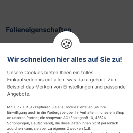
Folieneigenschaften
🍪
Anwendung
Stein, Boden
Wir schneiden hier alles auf Sie zu!
Farbe
Unsere Cookies bieten Ihnen ein tolles
Einkaufserlebnis mit allem was dazu gehört. Zum
Beispiel das Merken von Einstellungen und passende
Haltbarkeit
Angebote.
10 Jahre (Innenmontage)
Mit Klick auf „Akzeptieren Sie alle Cookies“ erteilen Sie Ihre
Einwilligung auch in die Weitergabe über Ihr Verhalten in unserem Shop
Maserung
an unseren Partner, die shopware AG (Ebbinghoff 10, 48624
Stein
Schöppingen, Deutschland), die diese Daten Ihnen nicht persönlich
zuordnen kann, sie aber zu eigenen Zwecken (z.B.