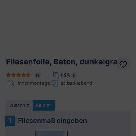
Fliesenfolie, Beton, dunkelgrau
F&A
19
8
Innenmontage
selbstklebend
Zuschnitt
Muster
Fliesenmaß eingeben