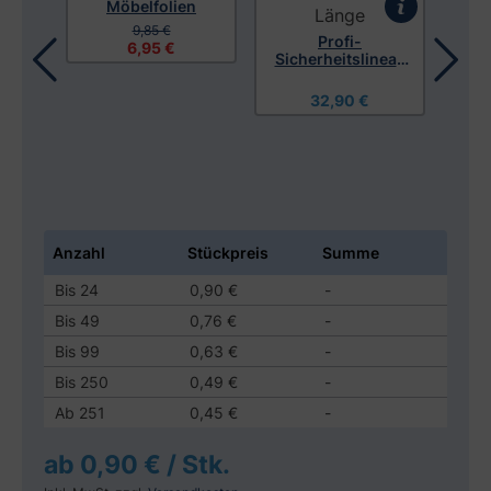
Möbelfolien
C
9,85 €
Profi-
6,95 €
Sicherheitslineal,
Aluminium, 55 cm
Länge
32,90 €
r
ch
Anzahl
Stückpreis
Summe
Bis
24
0,90 €
-
Bis
49
0,76 €
-
Bis
99
0,63 €
-
Bis
250
0,49 €
-
Ab
251
0,45 €
-
ab 0,90 € / Stk.