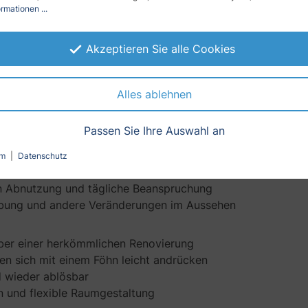
rmationen ...
en sind die ideale Lösung für eine
schnelle und stilvolle
 sie perfekt zu Ihren Fliesenmaßen und lassen sich mühelos
Akzeptieren Sie alle Cookies
Alles ablehnen
e Fliesen
Passen Sie Ihre Auswahl an
armen Böden zuverlässig
 Bad, Dusche & Küche
um
|
Datenschutz
ndert Schimmel- und Fleckenbildung
n Abnutzung und tägliche Beanspruchung
ärbung und andere Veränderungen im Aussehen
über einer herkömmlichen Renovierung
en sich mit einem Föhn leicht andrücken
d wieder ablösbar
n und flexible Raumgestaltung