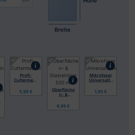
Höhe
Breite
s Video anzusehen
Profi-
Mikrofaser
Cuttermess
Universaltu
er
ch
Oberfläche
5,95 €
1,95 €
n- &
Glasreinige
l
r 500 ml
6,95 €
,