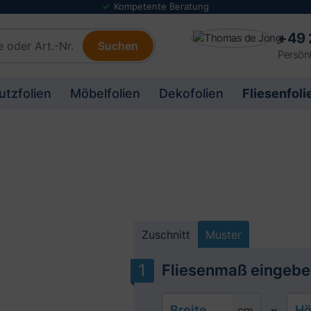
Folienmuster Service
+49 
Suchen
Persönl
utzfolien
Möbelfolien
Dekofolien
Fliesenfoli
Zuschnitt
Muster
Fliesenmaß eingebe
Breite
Hö
cm