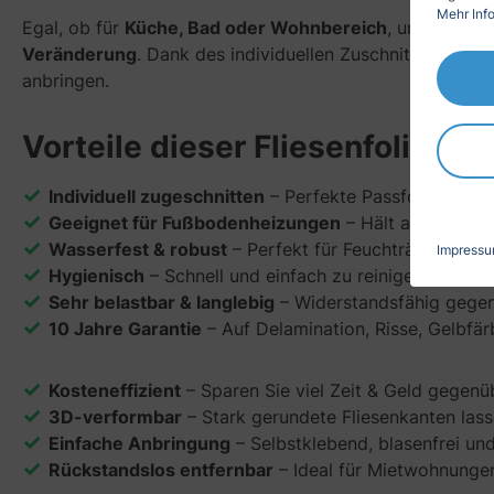
Mehr Info
Egal, ob für
Küche, Bad oder Wohnbereich
, unsere Foli
Veränderung
. Dank des individuellen Zuschnitts passen
anbringen.
Vorteile dieser Fliesenfolie:
Individuell zugeschnitten
– Perfekte Passform für Ihr
Geeignet für Fußbodenheizungen
– Hält auch bei w
Wasserfest & robust
– Perfekt für Feuchträume wie
Impress
Hygienisch
– Schnell und einfach zu reinigen, verhi
Sehr belastbar & langlebig
– Widerstandsfähig gege
10 Jahre Garantie
– Auf Delamination, Risse, Gelbf
Kosteneffizient
– Sparen Sie viel Zeit & Geld gegen
3D-verformbar
– Stark gerundete Fliesenkanten lass
Einfache Anbringung
– Selbstklebend, blasenfrei un
Rückstandslos entfernbar
– Ideal für Mietwohnunge