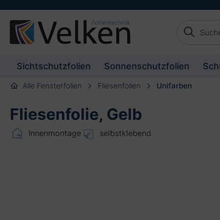
schaften springen
Zur Beschreibung springen
Sichtschutzfolien
Sonnenschutzfolien
Sch
Alle Fensterfolien
Fliesenfolien
Unifarben
Fliesenfolie, Gelb
Innenmontage
selbstklebend
Bildergalerie überspringen