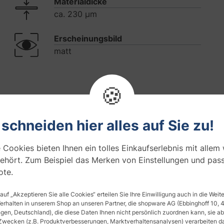
Materialdicke
ca. 230 µm
Erscheinungsbild
matt
🍪
Fragen zum Artikel
0
 schneiden hier alles auf Sie zu!
Schlichte Eleganz für Ihr
 Cookies bieten Ihnen ein tolles Einkaufserlebnis mit allem
ehört. Zum Beispiel das Merken von Einstellungen und pas
te.
nfolien –
die perfekte Lösung, um Ihren Räumen eine mod
 auf „Akzeptieren Sie alle Cookies“ erteilen Sie Ihre Einwilligung auch in die Wei
Verhalten in unserem Shop an unseren Partner, die shopware AG (Ebbinghoff 10,
 Folien sind ideal für alle, die auf Muster verzichten und
en, Deutschland), die diese Daten Ihnen nicht persönlich zuordnen kann, sie ab
orzugen.
Zwecken (z.B. Produktverbesserungen, Marktverhaltensanalysen) verarbeiten da