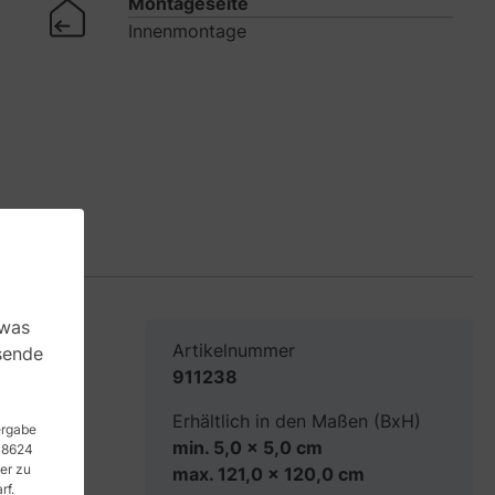
Montageseite
Innenmontage
 was
Artikelnummer
sende
911238
Erhältlich in den Maßen (BxH)
erne,
tergabe
min. 5,0 x 5,0 cm
 48624
er zu
max. 121,0 x 120,0 cm
rf.