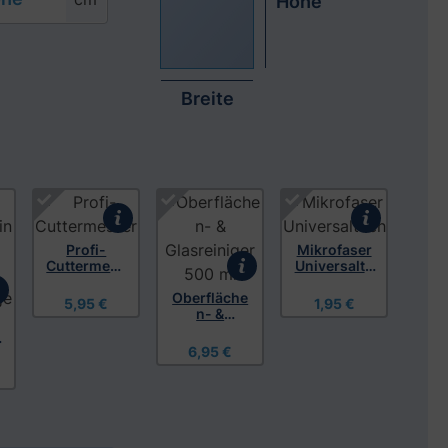
Höhe
Breite
s Video anzusehen
Profi-
Mikrofaser
Cuttermess
Universaltu
er
ch
Oberfläche
5,95 €
1,95 €
n- &
Glasreinige
l
r 500 ml
6,95 €
,