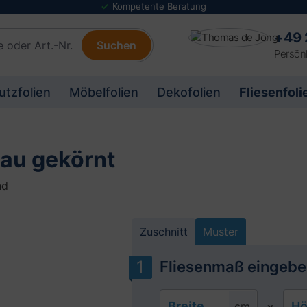
Folienmuster Service
+49 
Suchen
Persönl
utzfolien
Möbelfolien
Dekofolien
Fliesenfoli
rau gekörnt
nd
Zuschnitt
Muster
Fliesenmaß eingebe
Breite
Hö
cm