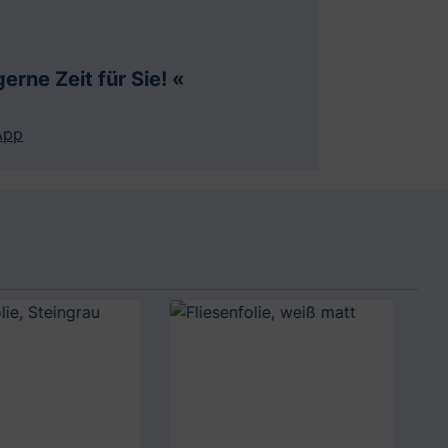
erne Zeit für Sie! «
App