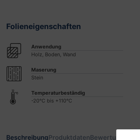
Folieneigenschaften
Anwendung
Holz, Boden, Wand
Maserung
Stein
Temperaturbeständig
-20°C bis +110°C
Beschreibung
Produktdaten
Bewertungen
7