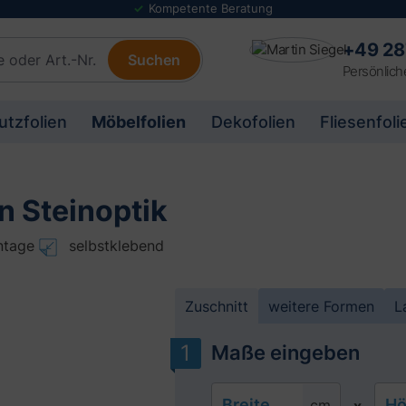
g
Folienmuster Service
+49 28
Suchen
Persönlich
utzfolien
Möbelfolien
Dekofolien
Fliesenfoli
n Steinoptik
ntage
selbstklebend
Zuschnitt
weitere Formen
L
Maße eingeben
Breite
Hö
cm