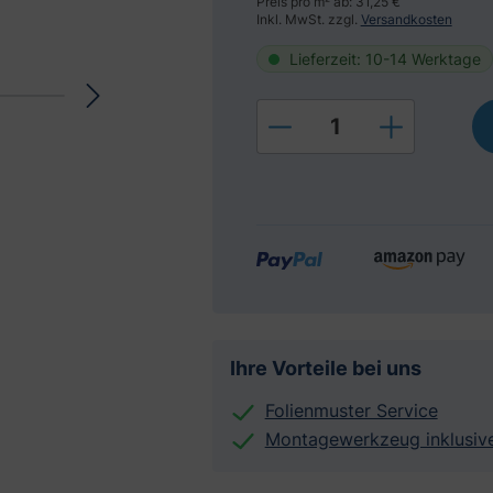
Preis pro m² ab: 31,25 €
Inkl. MwSt. zzgl.
Versandkosten
Lieferzeit: 10-14 Werktage
Produkt Anzahl: Gi
Ihre Vorteile bei uns
Folienmuster Service
Montagewerkzeug inklusiv