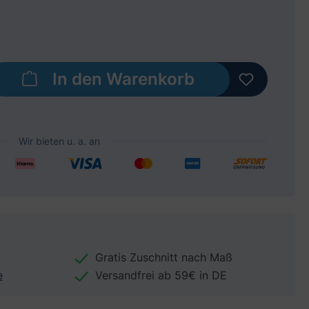
b den gewünschten Wert ein oder benut
In den Warenkorb
Gratis Zuschnitt nach Maß
e
Versandfrei ab 59€ in DE