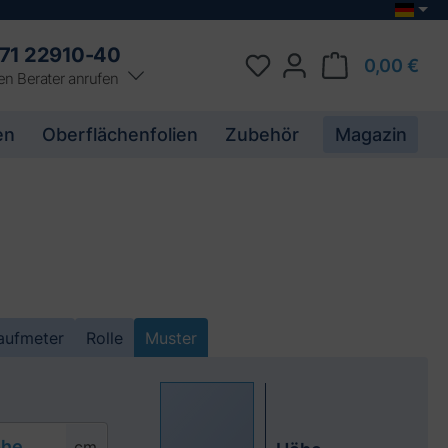
71 22910-40
0,00 €
en Berater anrufen
en
Oberflächenfolien
Zubehör
Magazin
aufmeter
Rolle
Muster
he
cm