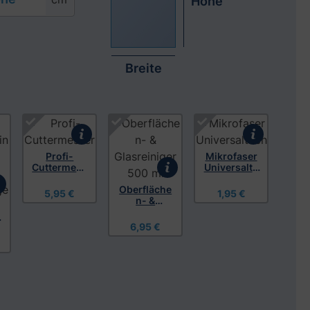
Höhe
Breite
Profi-
Mikrofaser
Cuttermess
Universaltu
er
ch
Oberfläche
5,95 €
1,95 €
n- &
Glasreinige
l
r 500 ml
6,95 €
,