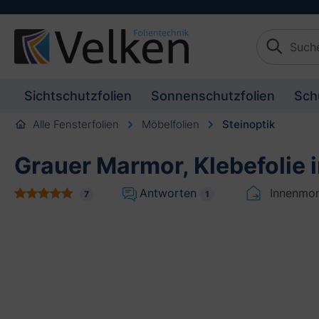
Kompetente Beratun
schaften springen
Zur Beschreibung springen
Sichtschutzfolien
Sonnenschutzfolien
Sch
Alle Fensterfolien
Möbelfolien
Steinoptik
Grauer Marmor, Klebefolie i
Antworten
Innenmo
7
1
Bildergalerie überspringen