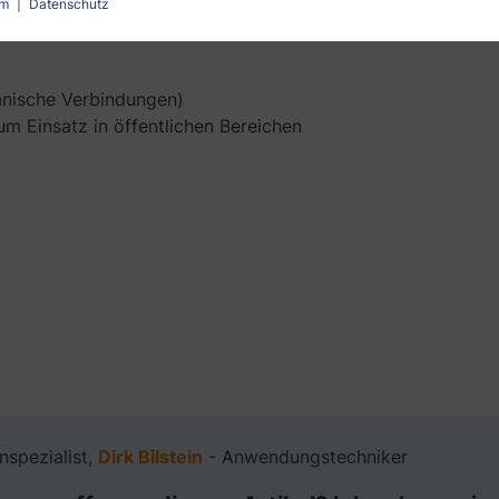
um
|
Datenschutz
anische Verbindungen)
 Einsatz in öffentlichen Bereichen
enspezialist,
Dirk Bilstein
- Anwendungstechniker