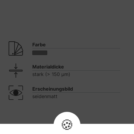
Farbe
Materialdicke
stark (> 150 µm)
Erscheinungsbild
seidenmatt
🍪
Fragen zum Artikel
1