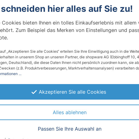
 schneiden hier alles auf Sie zu!
atürlicher Look für Ihre Möbe
 Cookies bieten Ihnen ein tolles Einkaufserlebnis mit allem
ehört. Zum Beispiel das Merken von Einstellungen und pas
te und nicht-poröse Oberfläche (Glas, Metall, Kunststoff, l
te.
Resultat.
 auf „Akzeptieren Sie alle Cookies“ erteilen Sie Ihre Einwilligung auch in die Wei
ns machen aus unseren Möbelfolien ein essentielles Produkt
Verhalten in unserem Shop an unseren Partner, die shopware AG (Ebbinghoff 10,
en, Deutschland), die diese Daten Ihnen nicht persönlich zuordnen kann, sie ab
 Banken, Krankenhäuser und vieles mehr. Darüber hinaus si
Zwecken (z.B. Produktverbesserungen, Marktverhaltensanalysen) verarbeiten da
chtigkeit und viele ebenso als schwer entflammbar eingestu
rmationen ...
Ihnen unbegrenz Kreativität bei geringen Kosten erlaubt.
Akzeptieren Sie alle Cookies
ner herkömmlichen Renovierung.
Alles ablehnen
ken und Kanten
, Risse, Gelbfärbung und andere Veränderungen im Aussehe
Passen Sie Ihre Auswahl an
dert Schimmelbildung und Fleckenbildung.