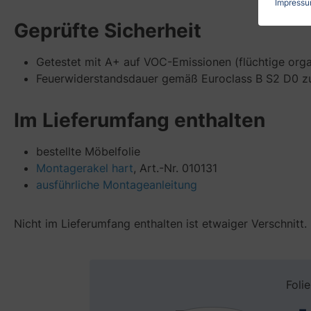
Impress
Geprüfte Sicherheit
Getestet mit A+ auf VOC-Emissionen (flüchtige org
Feuerwiderstandsdauer gemäß Euroclass B S2 D0 zum
Im Lieferumfang enthalten
bestellte Möbelfolie
Montagerakel hart
, Art.-Nr. 010131
ausführliche Montageanleitung
Nicht im Lieferumfang enthalten ist etwaiger Verschnitt.
Foli