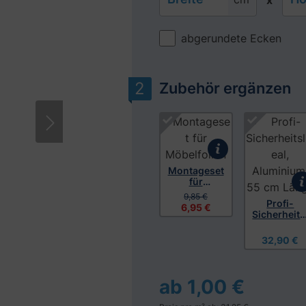
x
abgerundete Ecken
Zubehör ergänzen
Produktgalerie überspringen
Montageset
für
Möbelfolien
9,85 €
Profi-
6,95 €
Sicherheits
ineal,
Aluminium
32,90 €
55 cm
Länge
ab 1,00 €