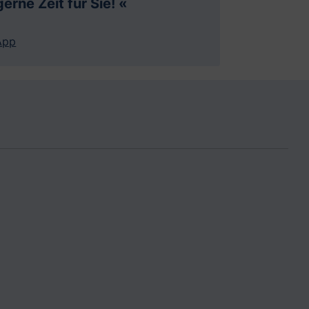
erne Zeit für Sie! «
App