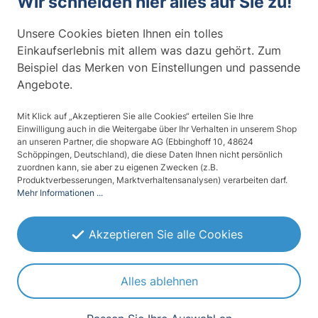
Wir schneiden hier alles auf Sie zu!
einfacher. Der spezielle Rakel ist genau
au…
Mehr
Unsere Cookies bieten Ihnen ein tolles
Einkaufserlebnis mit allem was dazu gehört. Zum
Beispiel das Merken von Einstellungen und passende
Bewertungen
19
Angebote.
Fragen zum Artikel
0
Mit Klick auf „Akzeptieren Sie alle Cookies“ erteilen Sie Ihre
Einwilligung auch in die Weitergabe über Ihr Verhalten in unserem Shop
Produktsicherheit
an unseren Partner, die shopware AG (Ebbinghoff 10, 48624
Schöppingen, Deutschland), die diese Daten Ihnen nicht persönlich
zuordnen kann, sie aber zu eigenen Zwecken (z.B.
Produktverbesserungen, Marktverhaltensanalysen) verarbeiten darf.
Mehr Informationen ...
Akzeptieren Sie alle Cookies
Folienexperte
Martin Siegel
- Geschäftsführer
» Fragen offen zu diesem Artikel? Ich nehme
mir gerne Zeit für Sie! «
Alles ablehnen