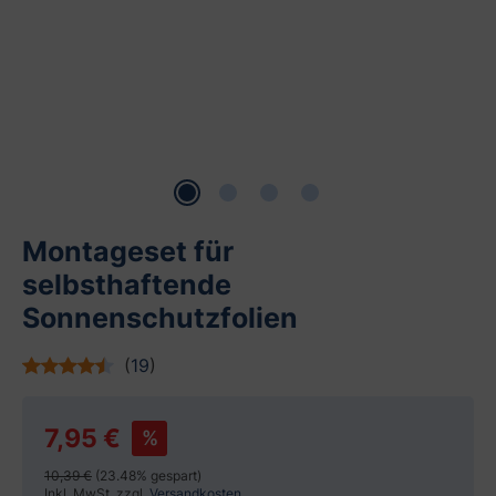
Montageset für
selbsthaftende
Sonnenschutzfolien
(
19
)
7,95 €
%
10,39 €
(23.48% gespart)
Inkl. MwSt. zzgl.
Versandkosten