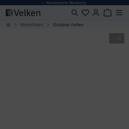
Kompetente Beratung
urator springen
Möbelfolien
Outdoor Folien
Bildergalerie überspringen
1 / 9