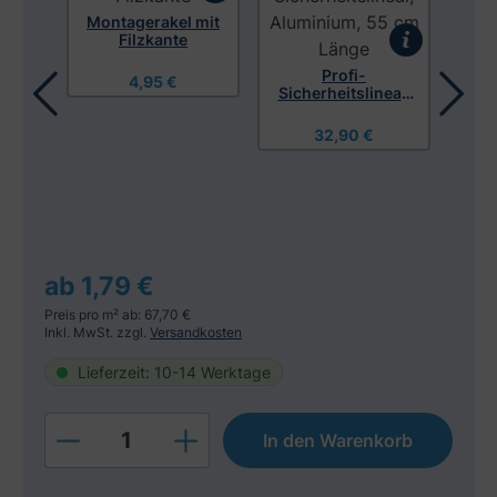
Montagerakel mit
Filzkante
Profi-
4,95 €
Sicherheitslineal,
Aluminium, 55 cm
Länge
32,90 €
tuch
Sc
ab 1,79 €
Preis pro m² ab: 67,70 €
Inkl. MwSt. zzgl.
Versandkosten
Lieferzeit: 10-14 Werktage
Produkt Anzahl: Gib den gewünschten W
In den Warenkorb