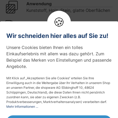
Anwendung
Kunststoff, Holz, Stein, glatte Oberflächen
🍪
Farbe
Wir schneiden hier alles auf Sie zu!
Haltbarkeit
Unsere Cookies bieten Ihnen ein tolles
8 Jahre (Außenmontage)
Einkaufserlebnis mit allem was dazu gehört. Zum
Beispiel das Merken von Einstellungen und passende
Maserung
Angebote.
gekörnt
Mit Klick auf „Akzeptieren Sie alle Cookies“ erteilen Sie Ihre
Materialdicke
Einwilligung auch in die Weitergabe über Ihr Verhalten in unserem Shop
ca. 180 µm
an unseren Partner, die shopware AG (Ebbinghoff 10, 48624
Schöppingen, Deutschland), die diese Daten Ihnen nicht persönlich
zuordnen kann, sie aber zu eigenen Zwecken (z.B.
Montageseite
Produktverbesserungen, Marktverhaltensanalysen) verarbeiten darf.
Mehr Informationen ...
Innen- u. Außenmontage