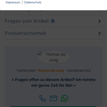
Impressum
|
Datenschutz
Bewertungen
0
Fragen zum Artikel
0
Produktsicherheit
Fachberater
Thomas de Jong
- Kundenservice
» Fragen offen zu diesem Artikel? Ich nehme
mir gerne Zeit für Sie! «