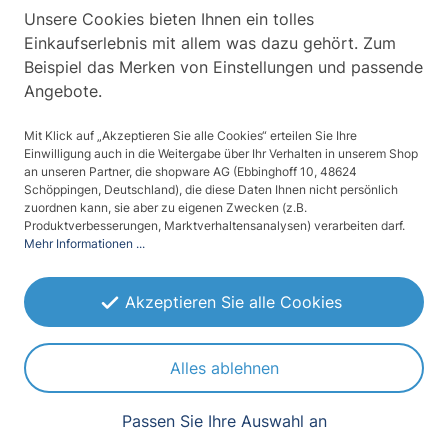
1,00 €
Unsere Cookies bieten Ihnen ein tolles
Inkl. MwSt. zzgl.
Versandkosten
Einkaufserlebnis mit allem was dazu gehört. Zum
Lieferzeit: 10-14 Werktage
Beispiel das Merken von Einstellungen und passende
Angebote.
Produkt Anzahl: Gib den gewünschten W
In den Warenkorb
Mit Klick auf „Akzeptieren Sie alle Cookies“ erteilen Sie Ihre
Einwilligung auch in die Weitergabe über Ihr Verhalten in unserem Shop
an unseren Partner, die shopware AG (Ebbinghoff 10, 48624
Schöppingen, Deutschland), die diese Daten Ihnen nicht persönlich
zuordnen kann, sie aber zu eigenen Zwecken (z.B.
Produktverbesserungen, Marktverhaltensanalysen) verarbeiten darf.
Mehr Informationen ...
Akzeptieren Sie alle Cookies
Alles ablehnen
Beschreibung
Passen Sie Ihre Auswahl an
sdfs