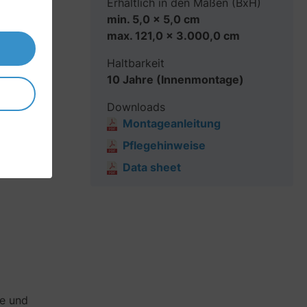
Erhältlich in den Maßen (BxH)
min. 5,0 x 5,0 cm
max. 121,0 x 3.000,0 cm
Haltbarkeit
10 Jahre (Innenmontage)
Downloads
Montageanleitung
Pflegehinweise
Data sheet
ge und