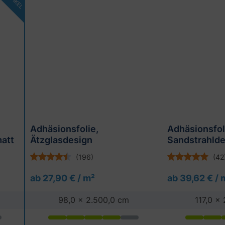
Adhäsionsfolie,
Adhäsionsfol
matt
Ätzglasdesign
Sandstrahlde
transparent 
(196)
(42
ab 27,90 € / m²
ab 39,62 € / 
98,0 x 2.500,0 cm
117,0 x