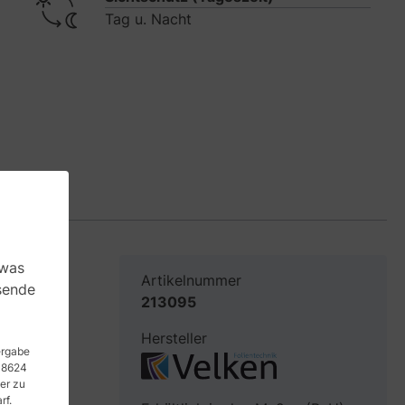
Tag u. Nacht
 was
Artikelnummer
sende
213095
dort, wo
Hersteller
tergabe
 48624
er zu
n,
rf.