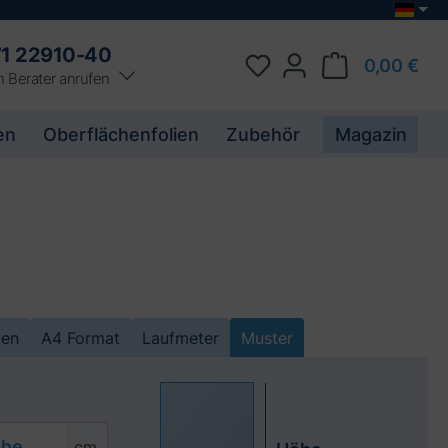
1 22910-40
0,00 €
n Berater anrufen
en
Oberflächenfolien
Zubehör
Magazin
men
A4
Format
Laufmeter
Muster
he
cm