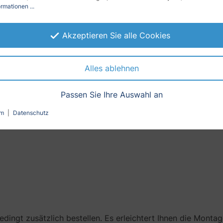
rmationen ...
Akzeptieren Sie alle Cookies
olie im Sandstrahldesign ihren einzigartig edlen Effekt
Alles ablehnen
rflächenglanz vermeidet unerwünschte Spiegelungen
 Falten
Passen Sie Ihre Auswahl an
um
|
Datenschutz
bedingt zusätzlich bestellen. Es erleichtert Ihnen die Monta