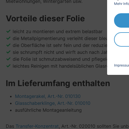
Mietwohnungen, Wintergärten usw.
Mehr Info
Vorteile dieser Folie
leicht zu montieren und extrem belastbar
die Metallpigmentierung verleiht dieser bleufarbene F
die Oberfläche ist sehr fein und der reduzierte Obe
sie schrumpft nicht und wirft auch nach Jahren keine
die Folie ist schmutzabweisend und pflegeleicht
Impress
leichtes Reinigen mit handelsüblichen Glasreinigern
Im Lieferumfang enthalten
Montagerakel, Art.-Nr. 010130
Glasschaberklinge, Art.-Nr. 010010
ausführliche Montageanleitung
Das
Transfer-Konzentrat
, Art.-Nr. 020010 sollten Sie un