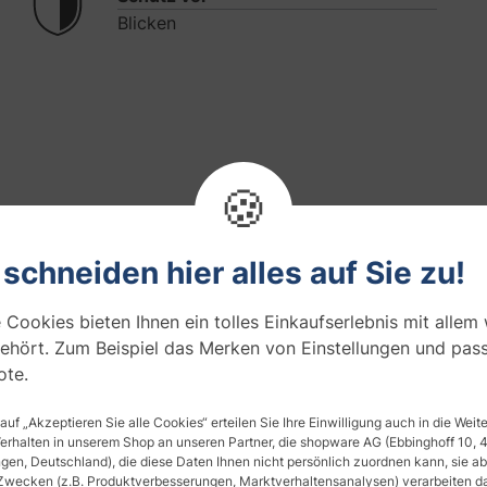
Blicken
🍪
Fragen zum Artikel
Produktsicherheit
0
 schneiden hier alles auf Sie zu!
rgewöhnlichen Design
 Cookies bieten Ihnen ein tolles Einkaufserlebnis mit allem
ehört. Zum Beispiel das Merken von Einstellungen und pas
hldesign lässt nur schemenhafte Umrisse erkennen.
te.
 Glasdekorfolie Anwendung im privaten Bereich und überall 
 auf „Akzeptieren Sie alle Cookies“ erteilen Sie Ihre Einwilligung auch in die Wei
Verhalten in unserem Shop an unseren Partner, die shopware AG (Ebbinghoff 10,
en, Deutschland), die diese Daten Ihnen nicht persönlich zuordnen kann, sie ab
äumen, Lagern oder auch im privaten Bereich bei Eigenheime
Zwecken (z.B. Produktverbesserungen, Marktverhaltensanalysen) verarbeiten da