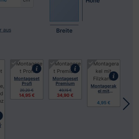
Höhe
r aus
Breite
s Video anzusehen
Montageset
Montageset
Profi
Premium
Montagerak
20,20 €
49,15 €
el mit
14,95 €
34,90 €
Filzkante
Obe
4,95 €
Glas
r 
6
t