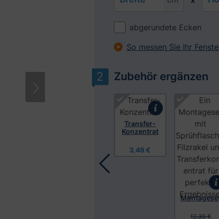
x
abgerundete Ecken
So messen Sie Ihr Fenste
Zubehör ergänzen
Bitte akzeptieren Sie Cookies, um diese
Produktgalerie überspringen
Transfer-
Konzentrat
3,49 €
Mikrofaser
Folien-
Universaltu
Poliertuch
ch
1,95 €
4,95 €
Montagese
12,30 €