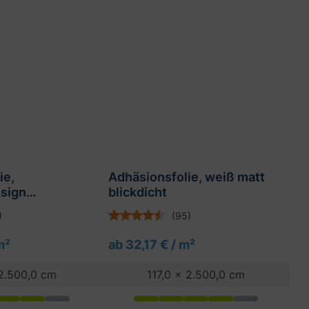
ie,
Adhäsionsfolie, weiß matt
An
sign
blickdicht
P
matt (geprägt)
w
)
(95)
m²
ab 32,17 € / m²
ab
 2.500,0 cm
117,0 x 2.500,0 cm