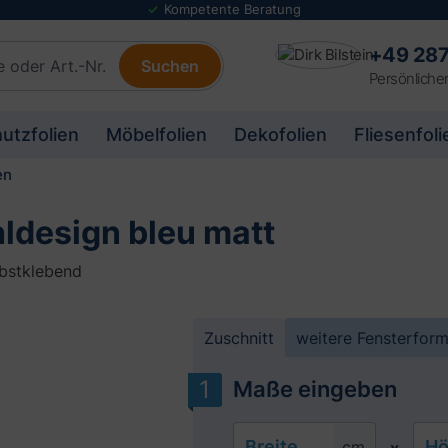
Folienmuster Service
+49 287
Suchen
Persönliche
utzfolien
Möbelfolien
Dekofolien
Fliesenfoli
en
hldesign bleu matt
lbstklebend
Zuschnitt
weitere Fensterfor
Maße eingeben
Breite
Hö
cm