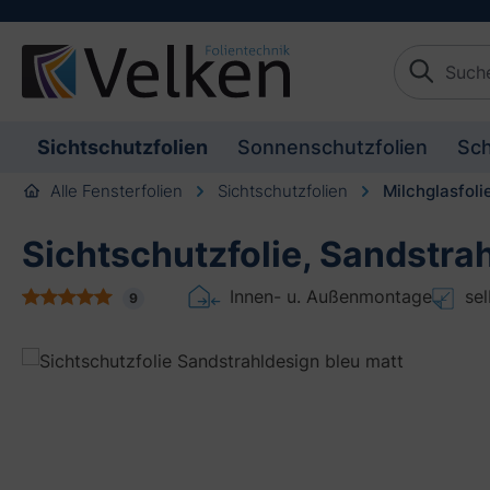
schaften springen
Zur Beschreibung springen
Sichtschutzfolien
Sonnenschutzfolien
Sch
Alle Fensterfolien
Sichtschutzfolien
Milchglasfoli
Sichtschutzfolie, Sandstra
Innen- u. Außenmontage
se
9
Bildergalerie überspringen