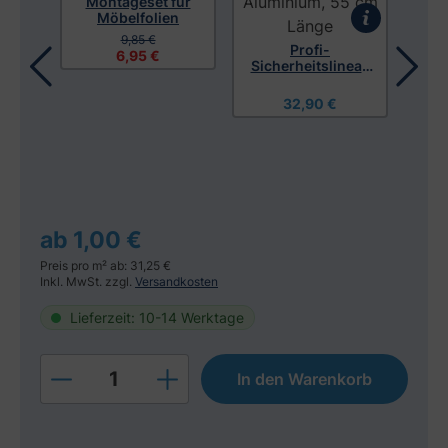
Montageset für
Möbelfolien
C
9,85 €
Profi-
6,95 €
Sicherheitslineal,
Aluminium, 55 cm
Länge
32,90 €
r
ch
ab 1,00 €
Preis pro m² ab: 31,25 €
Inkl. MwSt. zzgl.
Versandkosten
Lieferzeit: 10-14 Werktage
Produkt Anzahl: Gib den gewünschten W
In den Warenkorb