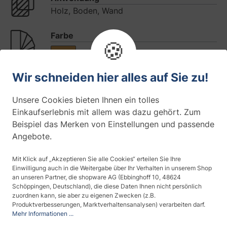
Holz, Boden, Wand
Farbe
🍪
Haltbarkeit
Wir schneiden hier alles auf Sie zu!
10 Jahre (Innenmontage)
Unsere Cookies bieten Ihnen ein tolles
Maserung
Einkaufserlebnis mit allem was dazu gehört. Zum
fein
Beispiel das Merken von Einstellungen und passende
Angebote.
Materialdicke
Mit Klick auf „Akzeptieren Sie alle Cookies“ erteilen Sie Ihre
stark (> 150 µm)
Einwilligung auch in die Weitergabe über Ihr Verhalten in unserem Shop
an unseren Partner, die shopware AG (Ebbinghoff 10, 48624
Montageseite
Schöppingen, Deutschland), die diese Daten Ihnen nicht persönlich
zuordnen kann, sie aber zu eigenen Zwecken (z.B.
Innenmontage
Produktverbesserungen, Marktverhaltensanalysen) verarbeiten darf.
Mehr Informationen ...
Temperaturbeständig