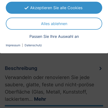
-20°C bis +110°C
Akzeptieren Sie alle Cookies
Erscheinungsbild
matt
Alles ablehnen
Holzart
Passen Sie Ihre Auswahl an
Weide
Impressum
|
Datenschutz
Beschreibung
Verwandeln oder renovieren Sie jede
saubere, glatte, feste und nicht-poröse
Oberfläche (Glas, Metall, Kunststoff,
lackiertem…
Mehr