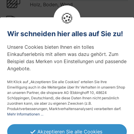
Holz, Boden, Wand
🍪
Farbe
Wir schneiden hier alles auf Sie zu!
Haltbarkeit
Unsere Cookies bieten Ihnen ein tolles
10 Jahre (Innenmontage)
Einkaufserlebnis mit allem was dazu gehört. Zum
Beispiel das Merken von Einstellungen und passende
Maserung
Angebote.
Stein
Mit Klick auf „Akzeptieren Sie alle Cookies“ erteilen Sie Ihre
Materialdicke
Einwilligung auch in die Weitergabe über Ihr Verhalten in unserem Shop
stark (> 150 µm)
an unseren Partner, die shopware AG (Ebbinghoff 10, 48624
Schöppingen, Deutschland), die diese Daten Ihnen nicht persönlich
zuordnen kann, sie aber zu eigenen Zwecken (z.B.
Montageseite
Produktverbesserungen, Marktverhaltensanalysen) verarbeiten darf.
Mehr Informationen ...
Innenmontage
Temperaturbeständig
Akzeptieren Sie alle Cookies