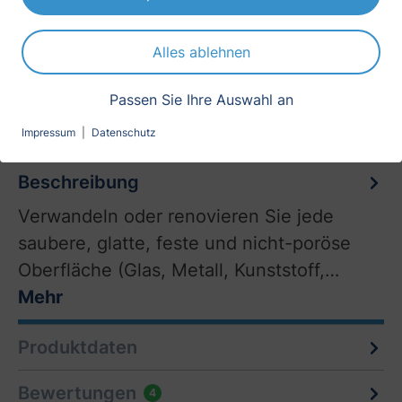
-20°C bis +110°C
Alles ablehnen
Erscheinungsbild
seidenmatt
Passen Sie Ihre Auswahl an
Impressum
|
Datenschutz
Beschreibung
Verwandeln oder renovieren Sie jede
saubere, glatte, feste und nicht-poröse
Oberfläche (Glas, Metall, Kunststoff,…
Mehr
Produktdaten
Bewertungen
4