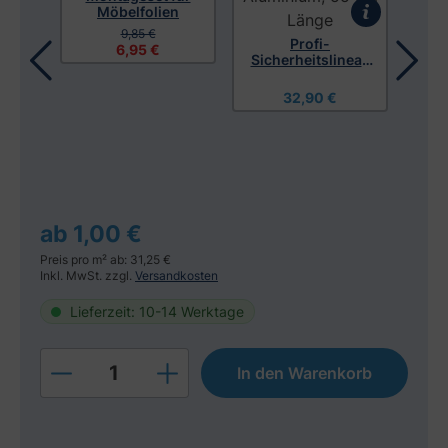
Möbelfolien
9,85 €
Profi-
6,95 €
Sicherheitslineal,
Aluminium, 55 cm
Länge
32,90 €
r
ch
C
ab 1,00 €
Preis pro m² ab: 31,25 €
Inkl. MwSt. zzgl.
Versandkosten
Lieferzeit: 10-14 Werktage
Produkt Anzahl: Gib den gewünschten W
In den Warenkorb