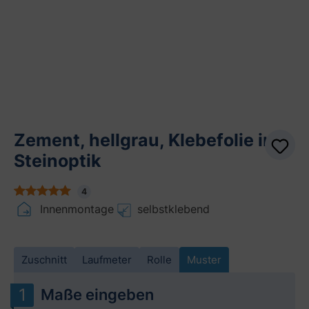
Zement, hellgrau, Klebefolie in
Steinoptik
4
Innenmontage
selbstklebend
Zuschnitt
Laufmeter
Rolle
Muster
Maße eingeben