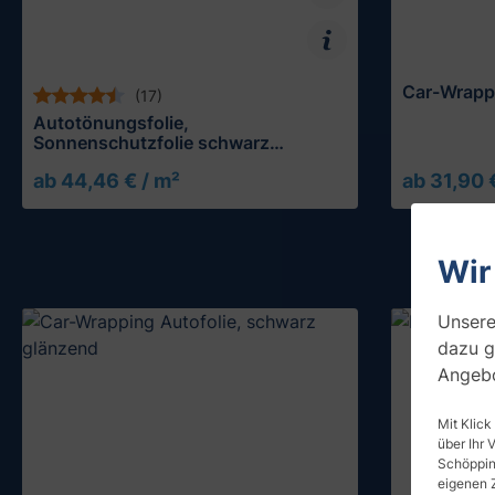
Car-Wrappi
(17)
Autotönungsfolie,
Sonnenschutzfolie schwarz
(selbsthaftend)
ab 44,46 € / m²
ab 31,90 
Muster testen
Wir
Unsere
dazu g
Angebo
Mit Klick
über Ihr 
Schöpping
eigenen 