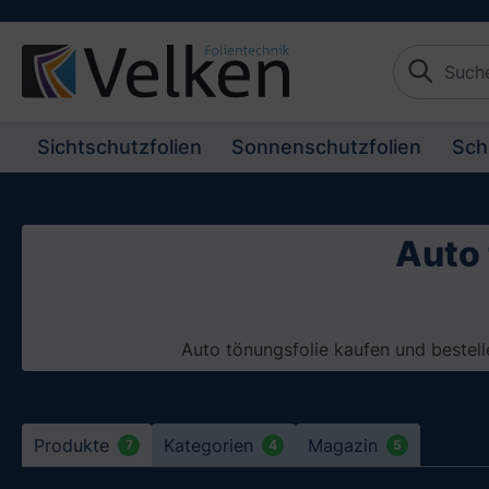
e springen
Zur Hauptnavigation springen
Sichtschutzfolien
Sonnenschutzfolien
Sch
Auto 
Auto tönungsfolie kaufen und bestell
Produkte
Kategorien
Magazin
7
4
5