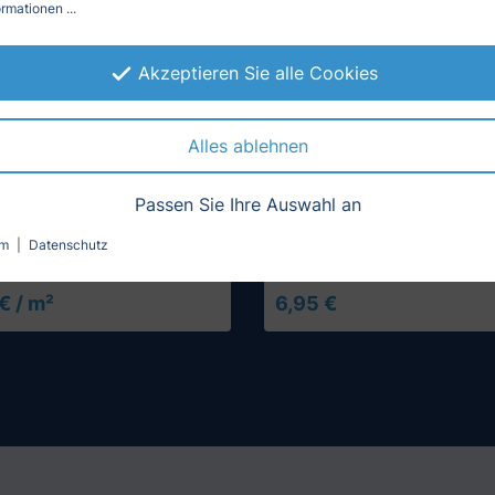
rmationen ...
Akzeptieren Sie alle Cookies
Alles ablehnen
Passen Sie Ihre Auswahl an
(21)
(7)
olie, klar durchsichtig
Klebereste Entferner
um
|
Datenschutz
€ / m²
6,95 €
Muster testen
In den Warenko