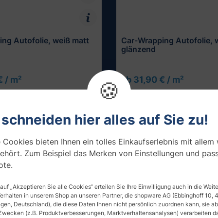
ng Autofolie, weiß matt
Car-Wrapping Autofolie, 
glänzend
€ / m²
ab 31,90 € / m²
Muster testen
Muster testen
🍪
 schneiden hier alles auf Sie zu!
 Cookies bieten Ihnen ein tolles Einkaufserlebnis mit allem
ehört. Zum Beispiel das Merken von Einstellungen und pas
te.
 auf „Akzeptieren Sie alle Cookies“ erteilen Sie Ihre Einwilligung auch in die Wei
Verhalten in unserem Shop an unseren Partner, die shopware AG (Ebbinghoff 10,
en, Deutschland), die diese Daten Ihnen nicht persönlich zuordnen kann, sie ab
Zwecken (z.B. Produktverbesserungen, Marktverhaltensanalysen) verarbeiten da