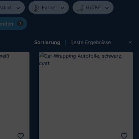
sbild
Farbe
Größe
blenden
1
Sortierung