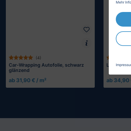
Mehr Info
(4)
Car-Wrapping Autofolie, schwarz
Lackschutzf
Impress
glänzend
ab 31,90 € / m²
ab 34,90 
Muster testen