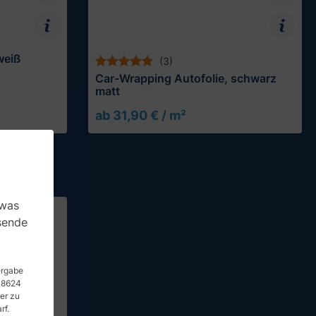
weiß
(3)
Car-Wrapping Autofolie, schwarz
matt
ab 31,90 € / m²
Muster testen
 was
sende
tergabe
 48624
er zu
rf.