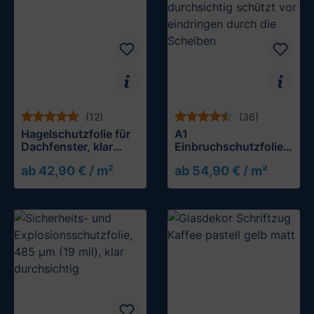
(12)
(36)
Hagelschutzfolie für
A1
Dachfenster, klar
Einbruchschutzfolie,
durchsichtig
300 µm (12 mil), klar
ab 42,90 € / m²
ab 54,90 € / m²
durchsichtig
Muster testen
Muster testen