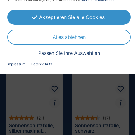
(13)
(4)
Glasdekor für Fenster,
Sonnenschutzfolie,
Akzeptieren Sie alle Cookies
Bubbleeyes
silber grün
verspiegelt
ab 46,64 € / m²
ab 36,90 € / m²
Muster testen
Alles ablehnen
Passen Sie Ihre Auswahl an
Impressum
|
Datenschutz
(21)
(17)
Sonnenschutzfolie,
Sonnenschutzfolie,
silber maximal
schwarz