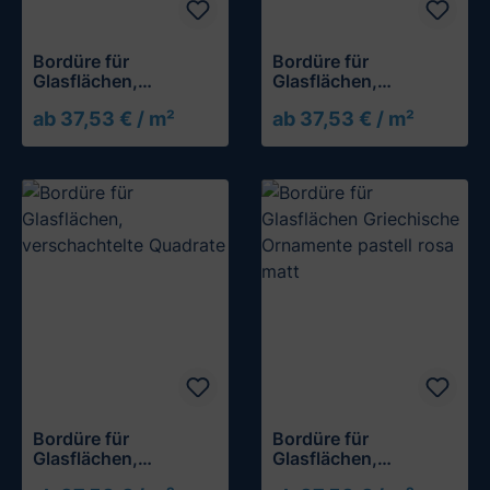
Bordüre für
Bordüre für
Glasflächen,
Glasflächen,
Topfpflanzen
unterschiedliche
ab 37,53 € / m²
ab 37,53 € / m²
Kreise
Bordüre für
Bordüre für
Glasflächen,
Glasflächen,
verschachtelte
Griechische