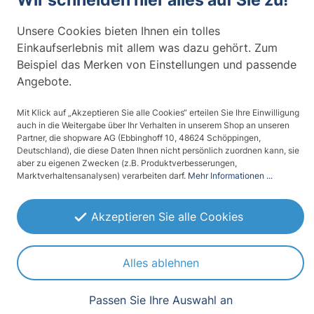
Unsere Cookies bieten Ihnen ein tolles
Einkaufserlebnis mit allem was dazu gehört. Zum
Beispiel das Merken von Einstellungen und passende
Angebote.
Mit Klick auf „Akzeptieren Sie alle Cookies“ erteilen Sie Ihre Einwilligung
Glasdekor für Türen,
(2)
auch in die Weitergabe über Ihr Verhalten in unserem Shop an unseren
historisches
Glasdekor für Türen,
Partner, die shopware AG (Ebbinghoff 10, 48624 Schöppingen,
Blumenmuster
Geisha
Deutschland), die diese Daten Ihnen nicht persönlich zuordnen kann, sie
aber zu eigenen Zwecken (z.B. Produktverbesserungen,
ab 54,00 € / m²
ab 54,00 € / m²
Marktverhaltensanalysen) verarbeiten darf.
Mehr Informationen ...
Akzeptieren Sie alle Cookies
Alles ablehnen
Passen Sie Ihre Auswahl an