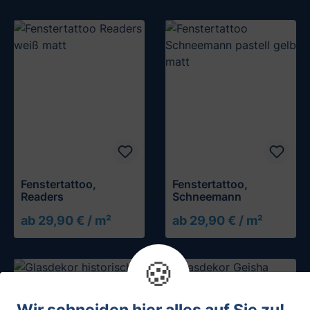
Fenstertattoo,
Fenstertattoo,
Readers
Schneemann
ab 29,90 € / m²
ab 29,90 € / m²
🍪
Wir schneiden hier alles auf Sie zu!