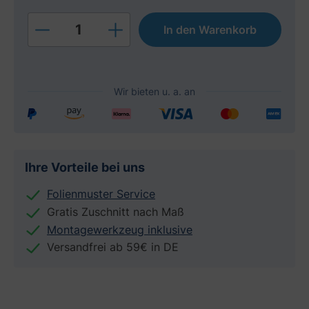
Produkt Anzahl: Gib den gewünschten W
In den Warenkorb
Ihre Vorteile bei uns
Folienmuster Service
Gratis Zuschnitt nach Maß
Montagewerkzeug inklusive
Versandfrei ab 59€ in DE