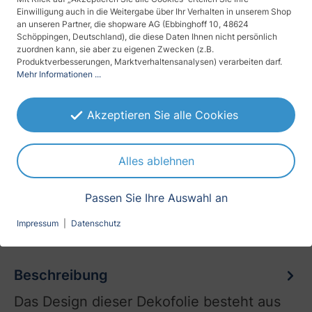
Einwilligung auch in die Weitergabe über Ihr Verhalten in unserem Shop
Montageseite
an unseren Partner, die shopware AG (Ebbinghoff 10, 48624
Schöppingen, Deutschland), die diese Daten Ihnen nicht persönlich
Innen- u. Außenmontage
zuordnen kann, sie aber zu eigenen Zwecken (z.B.
Produktverbesserungen, Marktverhaltensanalysen) verarbeiten darf.
Anbringung (Befestigung)
Mehr Informationen ...
selbstklebend
Akzeptieren Sie alle Cookies
Schutz vor
Blicken
Alles ablehnen
Sichtschutz (Tageszeit)
Tag u. Nacht
Passen Sie Ihre Auswahl an
Impressum
|
Datenschutz
Beschreibung
Das Design dieser Dekofolie besteht aus