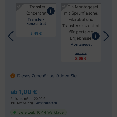
Produktgalerie überspringen
Transfer-
Konzentrat
3,49 €
Montageset
tuch
Mon
12,30 €
8,95 €
Dieses Zubehör benötigen Sie
ab 1,00 €
Preis pro m² ab: 20,90 €
Inkl. MwSt. zzgl.
Versandkosten
Lieferzeit: 10-14 Werktage