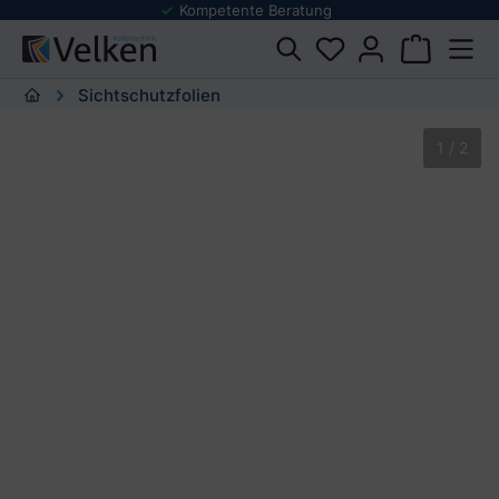
Kompetente Beratung
Folienmuster Se
urator springen
Sichtschutzfolien
Bildergalerie überspringen
1 / 2