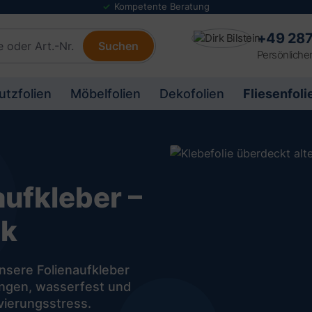
Folienmuster Service
+49 287
Suchen
Persönliche
utzfolien
Möbelfolien
Dekofolien
Fliesenfoli
aufkleber –
ok
nsere Folienaufkleber
ringen, wasserfest und
vierungsstress.