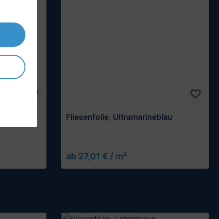
 glänzend
Fliesenfolie, Ultramarineblau
ab 27,01 € / m²
Muster testen