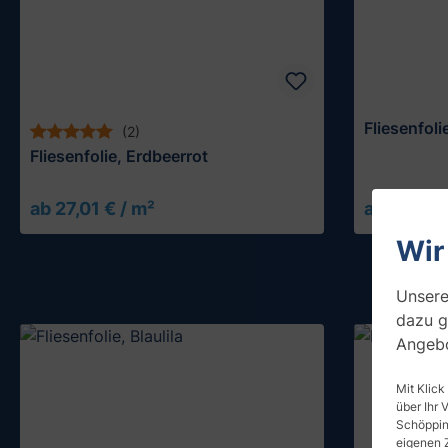
Fliesenfoli
(2)
Fliesenfolie, Erdbeerrot
ab 27,01 € / m²
ab 27,01 €
Muster testen
Wir
Unsere
dazu g
Angebo
Mit Klick
über Ihr 
Schöpping
eigenen 