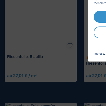
Mehr Info
Impress
Fliesenfolie, Blaulila
Fliesenfoli
ab 27,01 € / m²
ab 27,01 €
Muster testen