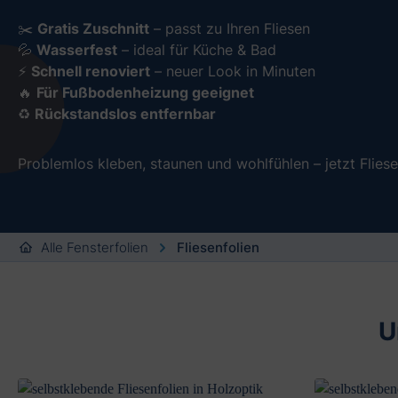
✂️
Gratis Zuschnitt
– passt zu Ihren Fliesen
💦
Wasserfest
– ideal für Küche & Bad
⚡
Schnell renoviert
– neuer Look in Minuten
🔥
Für Fußbodenheizung geeignet
♻️
Rückstandslos entfernbar
Problemlos kleben, staunen und wohlfühlen – jetzt Fliese
Alle Fensterfolien
Fliesenfolien
U