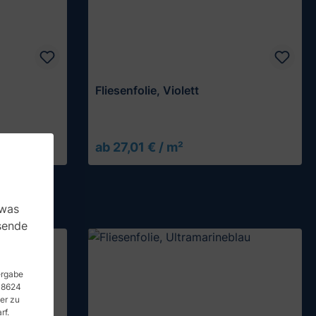
Fliesenfolie, Violett
ab 27,01 € / m²
Muster testen
 was
sende
tergabe
 48624
er zu
rf.