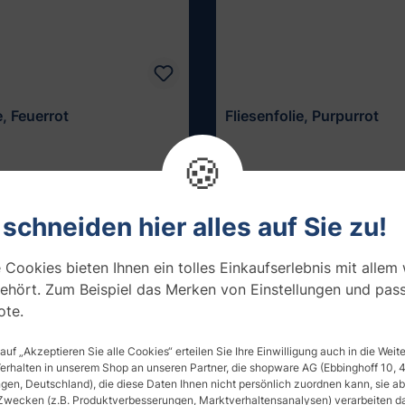
e, Feuerrot
Fliesenfolie, Purpurrot
🍪
 / m²
ab 27,01 € / m²
Muster testen
Muster testen
 schneiden hier alles auf Sie zu!
 Cookies bieten Ihnen ein tolles Einkaufserlebnis mit allem
ehört. Zum Beispiel das Merken von Einstellungen und pas
te.
 auf „Akzeptieren Sie alle Cookies“ erteilen Sie Ihre Einwilligung auch in die Wei
Verhalten in unserem Shop an unseren Partner, die shopware AG (Ebbinghoff 10,
en, Deutschland), die diese Daten Ihnen nicht persönlich zuordnen kann, sie ab
Zwecken (z.B. Produktverbesserungen, Marktverhaltensanalysen) verarbeiten da