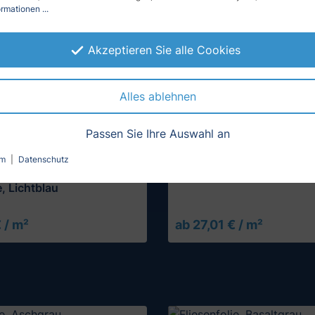
rmationen ...
Akzeptieren Sie alle Cookies
Alles ablehnen
Passen Sie Ihre Auswahl an
um
|
Datenschutz
Fliesenfolie, Dunkelblau,
(1)
e, Lichtblau
 / m²
ab 27,01 € / m²
Muster testen
Muster testen