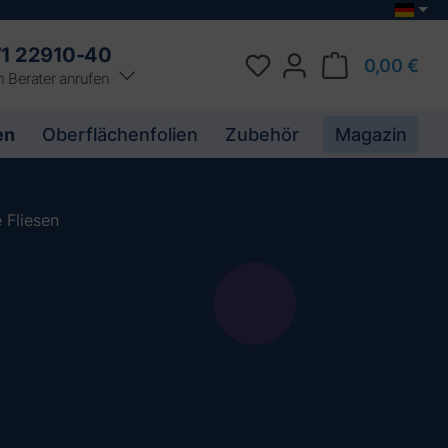
1 22910-40
0,00 €
n Berater anrufen
en
Oberflächenfolien
Zubehör
Magazin