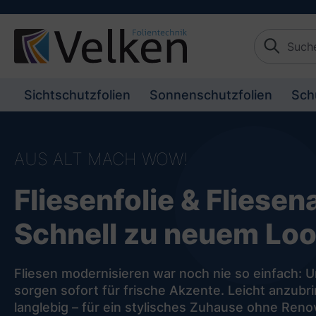
ategorien springen
Zum Kategorietext springen
Sichtschutzfolien
Sonnenschutzfolien
Sch
AUS ALT MACH WOW!
Fliesenfolie & Fliesen
Schnell zu neuem Lo
Fliesen modernisieren war noch nie so einfach: U
sorgen sofort für frische Akzente. Leicht anzub
langlebig – für ein stylisches Zuhause ohne Reno