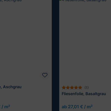
ie, Aschgrau
(1)
Fliesenfolie, Basaltgrau
 / m²
ab 27,01 € / m²
Muster testen
Muster testen