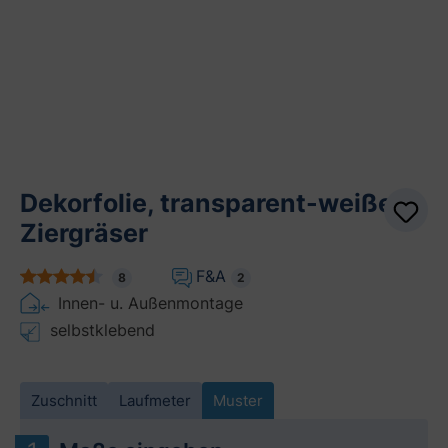
Dekorfolie, transparent-weiße
Ziergräser
F&A
8
2
Innen- u. Außenmontage
selbstklebend
Zuschnitt
Laufmeter
Muster