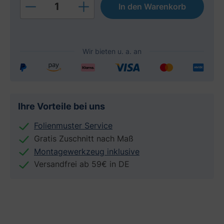
Produkt Anzahl: Gib den gewünschten W
In den Warenkorb
Ihre Vorteile bei uns
Folienmuster Service
Gratis Zuschnitt nach Maß
Montagewerkzeug inklusive
Versandfrei ab 59€ in DE