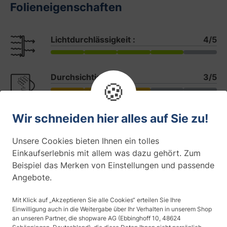
Folieneigenschaften
Lichtdurchlässigkeit :
4/5
Durchsichtigkeit :
3/5
🍪
Sichtschutz :
2/5
Wir schneiden hier alles auf Sie zu!
Unsere Cookies bieten Ihnen ein tolles
Sichtschutz (Tageszeit)
Einkaufserlebnis mit allem was dazu gehört. Zum
Tag u. Nacht
Beispiel das Merken von Einstellungen und passende
Angebote.
Anwendung
Mit Klick auf „Akzeptieren Sie alle Cookies“ erteilen Sie Ihre
Glas
Einwilligung auch in die Weitergabe über Ihr Verhalten in unserem Shop
an unseren Partner, die shopware AG (Ebbinghoff 10, 48624
Anbringung (Befestigung)