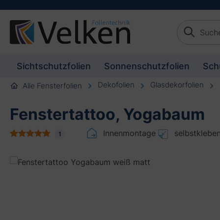
schaften springen
Zur Beschreibung springen
Sichtschutzfolien
Sonnenschutzfolien
Sch
Dekofolien
Glasdekorfolien
Alle Fensterfolien
Fenstertattoo, Yogabaum
Innenmontage
selbstklebe
1
Bildergalerie überspringen