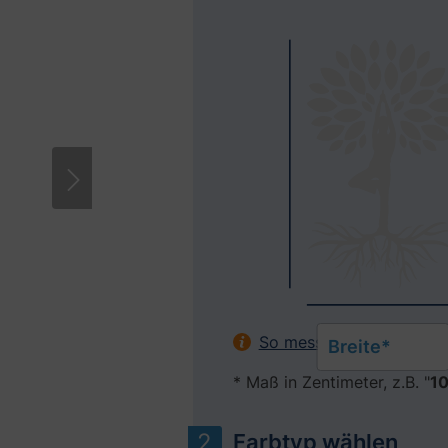
Bitte akzeptieren Sie Cookies, um diese
So messen Sie Ihr Fenste
Breite*
* Maß in Zentimeter, z.B. "
10
Farbtyp wählen