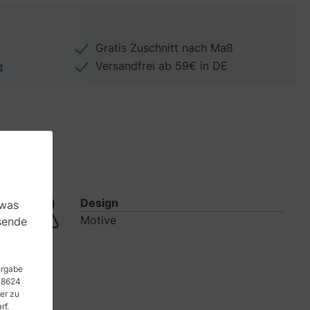
Gratis Zuschnitt nach Maß
e
Versandfrei ab 59€ in DE
Design
 was
Motive
sende
tergabe
 48624
er zu
rf.