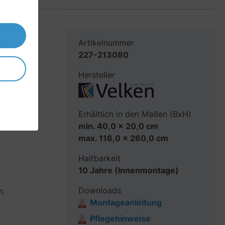
Artikelnummer
227-213080
 oder
Hersteller
 der
Erhältlich in den Maßen (BxH)
min. 40,0 x 20,0 cm
max. 116,0 x 260,0 cm
Haltbarkeit
10 Jahre (Innenmontage)
Downloads
n.
Montageanleitung
Pflegehinweise