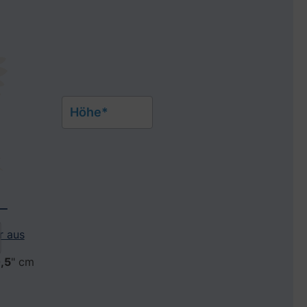
s Video anzusehen
Höhe*
r aus
,5
" cm