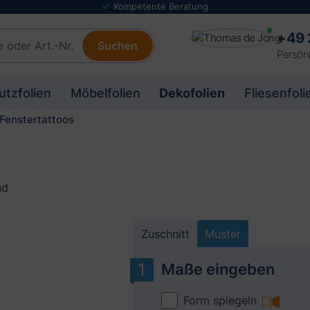
Folienmuster Service
+49 
Suchen
Persönl
utzfolien
Möbelfolien
Dekofolien
Fliesenfoli
Fenstertattoos
nd
Zuschnitt
Muster
Maße eingeben
Form spiegeln