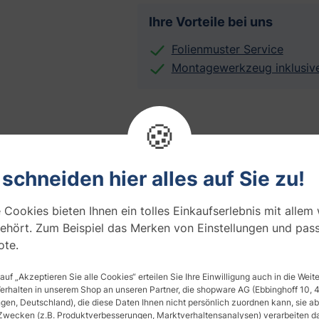
Ihre Vorteile bei uns
Folienmuster Service
Montagewerkzeug inklusiv
🍪
 schneiden hier alles auf Sie zu!
Thema
 Cookies bieten Ihnen ein tolles Einkaufserlebnis mit allem
Natur, Wohnzimmer
ehört. Zum Beispiel das Merken von Einstellungen und pas
te.
 auf „Akzeptieren Sie alle Cookies“ erteilen Sie Ihre Einwilligung auch in die Wei
Verhalten in unserem Shop an unseren Partner, die shopware AG (Ebbinghoff 10,
en, Deutschland), die diese Daten Ihnen nicht persönlich zuordnen kann, sie ab
Fragen zum Artikel
Produktsicherheit
0
Zwecken (z.B. Produktverbesserungen, Marktverhaltensanalysen) verarbeiten da