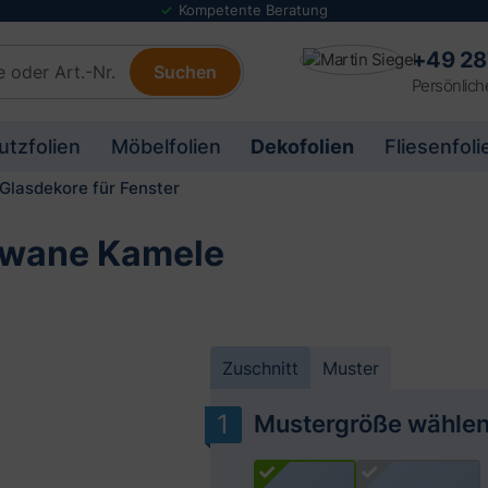
Folienmuster Service
+49 28
Suchen
Persönlich
utzfolien
Möbelfolien
Dekofolien
Fliesenfoli
Glasdekore für Fenster
rawane Kamele
Zuschnitt
Muster
Mustergröße wähle