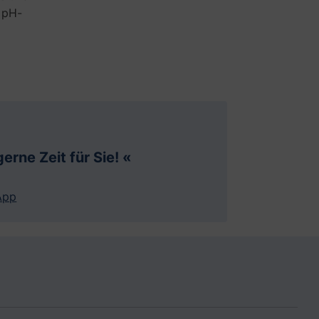
pH-
erne Zeit für Sie! «
App