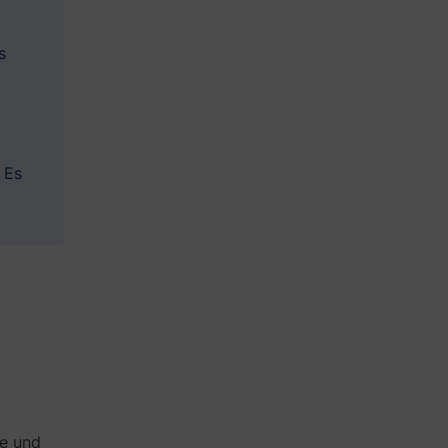
s
 Es
ge und