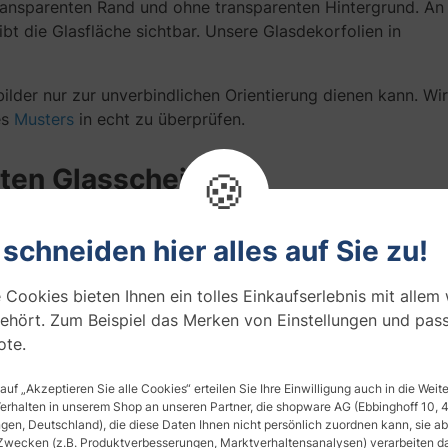
transparenten Rand und ohne transparenten Hintergrund. An
ibt die Glasfläche sichtbar. Unsere Glasdekorfolien in
ilder nur zur unverbindlichen Orientierung dienen kann. Wir
es
Musters
in echt zu überprüfen.
zten Glasscheibe
🍪
rter und das Dekor lässt sich schadenlos vom Glas entferne
 schneiden hier alles auf Sie zu!
t diese Glasdekorfolien sehr edel aussehen.
ine Falten.
 Cookies bieten Ihnen ein tolles Einkaufserlebnis mit allem
en erleichtert das Reinigen mit handelsüblichen Glasreinige
ehört. Zum Beispiel das Merken von Einstellungen und pas
te.
Glasdekor
 auf „Akzeptieren Sie alle Cookies“ erteilen Sie Ihre Einwilligung auch in die Wei
Verhalten in unserem Shop an unseren Partner, die shopware AG (Ebbinghoff 10,
ende Basisfolie zum Glasdekor mitzubestellen – z. B. für
en, Deutschland), die diese Daten Ihnen nicht persönlich zuordnen kann, sie ab
Zwecken (z.B. Produktverbesserungen, Marktverhaltensanalysen) verarbeiten da