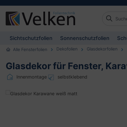
Kompetente Beratung
schaften springen
Zur Beschreibung springen
Sichtschutzfolien
Sonnenschutzfolien
Sch
Dekofolien
Glasdekorfolien
Alle Fensterfolien
Glasdekor für Fenster, Ka
Innenmontage
selbstklebend
Bildergalerie überspringen