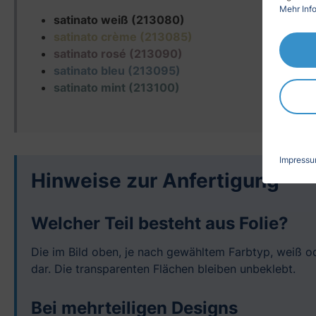
Mehr Info
satinato weiß (213080)
satinato crème (213085)
satinato rosé (213090)
satinato bleu (213095)
satinato mint (213100)
Impress
Hinweise zur Anfertigung
Welcher Teil besteht aus Folie?
Die im Bild oben, je nach gewähltem Farbtyp, weiß od
dar. Die transparenten Flächen bleiben unbeklebt.
Bei mehrteiligen Designs