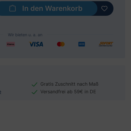
b den gewünschten Wert ein oder benut
In den Warenkorb
Gratis Zuschnitt nach Maß
e
Versandfrei ab 59€ in DE