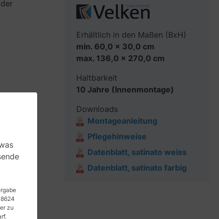
 der
Erhältlich in den Maßen (BxH)
min. 60,0 x 30,0 cm
max. 136,0 x 270,0 cm
Haltbarkeit
10 Jahre (Innenmontage)
Downloads
n.
Montageanleitung
Pflegehinweise
 was
rn.
Datenblatt, satinato weiss
sende
Datenblatt, satinato farbig
tergabe
 48624
er zu
rf.