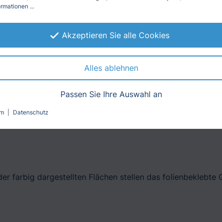
rmationen ...
Akzeptieren Sie alle Cookies
Alles ablehnen
Passen Sie Ihre Auswahl an
um
|
Datenschutz
er farbig dargestellten Flächen stellen das folienbeklebte 