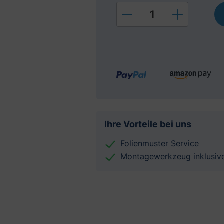
Produkt Anzahl: Gi
Ihre Vorteile bei uns
Folienmuster Service
Montagewerkzeug inklusiv