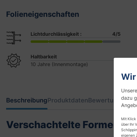
Folieneigenschaften
Lichtdurchlässigkeit :
4/5
Haltbarkeit
10 Jahre (Innenmontage)
Wir
Unsere
dazu g
Beschreibung
Produktdaten
Bewertungen
0
Angebo
Mit Klick
Verschachtelte Formen mit
über Ihr 
Schöpping
eigenen 