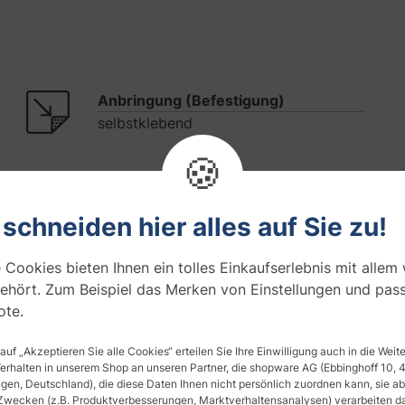
Anbringung (Befestigung)
selbstklebend
🍪
 schneiden hier alles auf Sie zu!
 Cookies bieten Ihnen ein tolles Einkaufserlebnis mit allem
ehört. Zum Beispiel das Merken von Einstellungen und pas
Fragen zum Artikel
Produktsicherheit
0
te.
 auf „Akzeptieren Sie alle Cookies“ erteilen Sie Ihre Einwilligung auch in die Wei
 Tiefenwirkung
Verhalten in unserem Shop an unseren Partner, die shopware AG (Ebbinghoff 10,
en, Deutschland), die diese Daten Ihnen nicht persönlich zuordnen kann, sie ab
Zwecken (z.B. Produktverbesserungen, Marktverhaltensanalysen) verarbeiten da