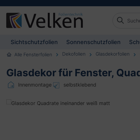
schaften springen
Zur Beschreibung springen
Sichtschutzfolien
Sonnenschutzfolien
Sch
Dekofolien
Glasdekorfolien
Alle Fensterfolien
Glasdekor für Fenster, Qua
Innenmontage
selbstklebend
Bildergalerie überspringen