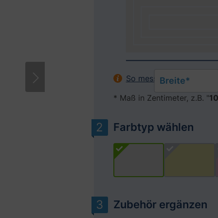
Bitte akzeptieren Sie Cookies, um diese
So messen Sie Ihr Fenste
Breite*
* Maß in Zentimeter, z.B. "
10
Farbtyp wählen
Zubehör ergänzen