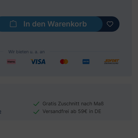
b den gewünschten Wert ein oder benut
In den Warenkorb
Gratis Zuschnitt nach Maß
e
Versandfrei ab 59€ in DE