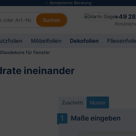
Folienmuster Service
+49 28
Suchen
Persönlich
utzfolien
Möbelfolien
Dekofolien
Fliesenfoli
Glasdekore für Fenster
drate ineinander
Zuschnitt
Muster
Maße eingeben