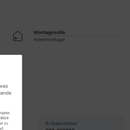
Montageseite
Innenmontage
 was
sende
tergabe
 48624
Artikelnummer
er zu
rf.