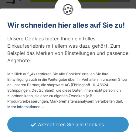
🍪
Anbringung (Befestigung)
selbstklebend
Wir schneiden hier alles auf Sie zu!
Montageseite
Unsere Cookies bieten Ihnen ein tolles
Innenmontage
Einkaufserlebnis mit allem was dazu gehört. Zum
Beispiel das Merken von Einstellungen und passende
Angebote.
Haltbarkeit
10 Jahre (Innenmontage)
Mit Klick auf „Akzeptieren Sie alle Cookies“ erteilen Sie Ihre
Einwilligung auch in die Weitergabe über Ihr Verhalten in unserem Shop
an unseren Partner, die shopware AG (Ebbinghoff 10, 48624
Schöppingen, Deutschland), die diese Daten Ihnen nicht persönlich
zuordnen kann, sie aber zu eigenen Zwecken (z.B.
Produktverbesserungen, Marktverhaltensanalysen) verarbeiten darf.
Beschreibung
Mehr Informationen ...
Diese selbstklebende Glasdekorfolie
entspricht in der Standardausführung im
Akzeptieren Sie alle Cookies
weiß-matten Farbton einer geätzten oder