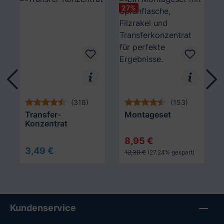
27
%
(318)
(153)
Transfer-
Montageset
Konzentrat
8,95 €
3,49 €
12,30 €
(27.24% gespart)
In den Warenkorb
In den Warenkorb
Kundenservice