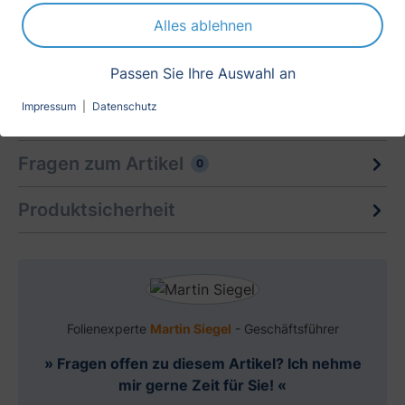
sandgest…
Mehr
Alles ablehnen
Produktdaten
Passen Sie Ihre Auswahl an
Impressum
|
Datenschutz
Bewertungen
0
Fragen zum Artikel
0
Produktsicherheit
Folienexperte
Martin Siegel
- Geschäftsführer
» Fragen offen zu diesem Artikel? Ich nehme
mir gerne Zeit für Sie! «