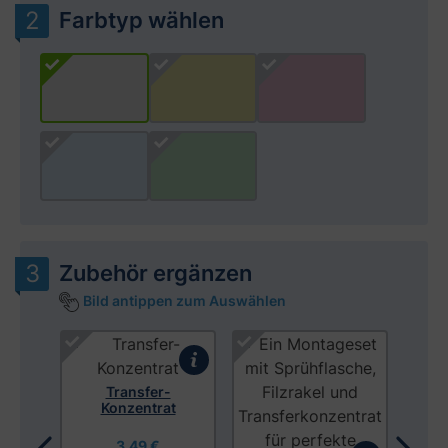
Farbtyp wählen
Zubehör ergänzen
Bild antippen zum Auswählen
Produktgalerie überspringen
Mon
 mit
Transfer-
Konzentrat
3,49 €