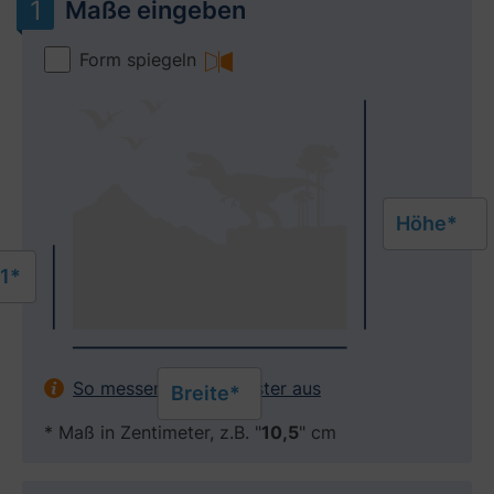
Maße eingeben
Form spiegeln
Höhe*
1*
So messen Sie Ihr Fenster aus
Breite*
* Maß in Zentimeter, z.B. "
10,5
" cm