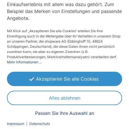
Einkaufserlebnis mit allem was dazu gehört. Zum
Beispiel das Merken von Einstellungen und passende
Angebote.
Beschreibung
Mit Klick auf „Akzeptieren Sie alle Cookies“ erteilen Sie Ihre
Diese selbstklebende Glasdekorfolie
Einwilligung auch in die Weitergabe über Ihr Verhalten in unserem Shop
an unseren Partner, die shopware AG (Ebbinghoff 10, 48624
entspricht in der Standardausführung im
Schöppingen, Deutschland), die diese Daten Ihnen nicht persönlich
zuordnen kann, sie aber zu eigenen Zwecken (z.B.
weiß-matten Farbton einer geätzten oder
Produktverbesserungen, Marktverhaltensanalysen) verarbeiten darf.
sandgest…
Mehr
Mehr Informationen ...
Produktdaten
Akzeptieren Sie alle Cookies
Bewertungen
1
Alles ablehnen
Fragen zum Artikel
0
Passen Sie Ihre Auswahl an
Produktsicherheit
Impressum
|
Datenschutz