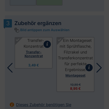
Zubehör ergänzen
Bild antippen zum Auswählen
Produktgalerie überspringen
 mit
Transfer-
Konzentrat
3,49 €
Montageset
Mon
12,30 €
8,95 €
Dieses Zubehör benötigen Sie