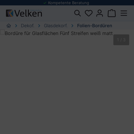
Kompetente Beratung
urator springen
Dekof.
Glasdekorf.
Folien-Bordüren
Bildergalerie überspringen
1 / 3