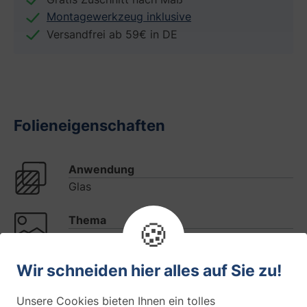
Montagewerkzeug inklusive
Versandfrei ab 59€ in DE
Folieneigenschaften
Anwendung
Glas
Thema
🍪
Modern
Wir schneiden hier alles auf Sie zu!
Design
Streifen
Unsere Cookies bieten Ihnen ein tolles