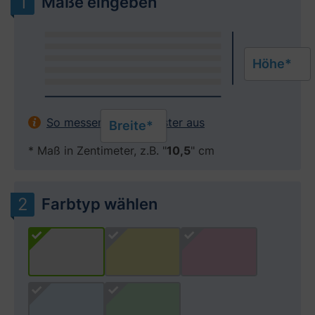
Maße eingeben
Höhe*
So messen Sie Ihr Fenster aus
Breite*
* Maß in Zentimeter, z.B. "
10,5
" cm
Farbtyp wählen