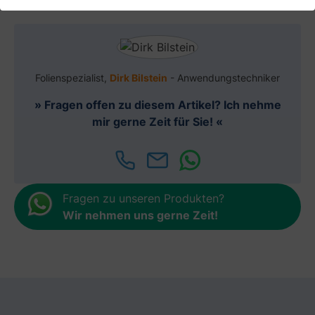
Folienspezialist,
Dirk Bilstein
- Anwendungstechniker
» Fragen offen zu diesem Artikel? Ich nehme
mir gerne Zeit für Sie! «
Fragen zu unseren Produkten?
Wir nehmen uns gerne Zeit
!