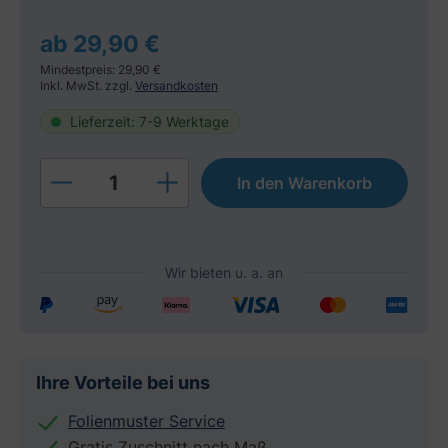
ab 29,90 €
Mindestpreis: 29,90 €
Inkl. MwSt. zzgl.
Versandkosten
Lieferzeit: 7-9 Werktage
Produkt Anzahl: Gib den gewünschten W
In den Warenkorb
Ihre Vorteile bei uns
Folienmuster Service
Gratis Zuschnitt nach Maß