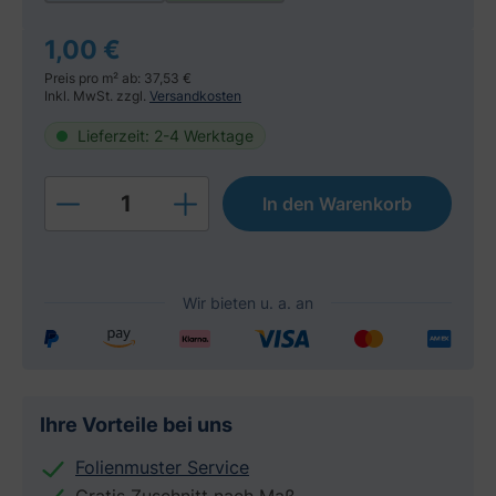
1,00 €
Preis pro m² ab: 37,53 €
Inkl. MwSt. zzgl.
Versandkosten
Lieferzeit: 2-4 Werktage
Produkt Anzahl: Gib den gewünschten W
In den Warenkorb
Ihre Vorteile bei uns
Folienmuster Service
Gratis Zuschnitt nach Maß