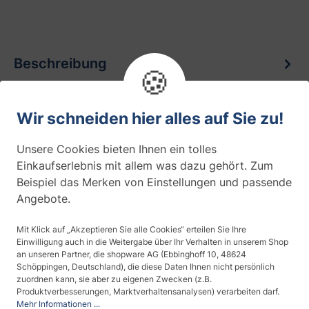
Beschreibung
🍪
detail.description.beschreibungFolienbord
ure Bitte beachten Sie, dass die
Wir schneiden hier alles auf Sie zu!
Farbwiedergabe der Artikelbilder nur zur
Unsere Cookies bieten Ihnen ein tolles
unverbind…
Mehr
Einkaufserlebnis mit allem was dazu gehört. Zum
Beispiel das Merken von Einstellungen und passende
Produktdaten
Angebote.
Bewertungen
0
Mit Klick auf „Akzeptieren Sie alle Cookies“ erteilen Sie Ihre
Einwilligung auch in die Weitergabe über Ihr Verhalten in unserem Shop
an unseren Partner, die shopware AG (Ebbinghoff 10, 48624
Fragen zum Artikel
0
Schöppingen, Deutschland), die diese Daten Ihnen nicht persönlich
zuordnen kann, sie aber zu eigenen Zwecken (z.B.
Produktverbesserungen, Marktverhaltensanalysen) verarbeiten darf.
Produktsicherheit
Mehr Informationen ...