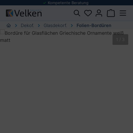
Kompetente Beratung
Folienmust
urator springen
Dekof.
Glasdekorf.
Folien-Bordüren
Bildergalerie überspringen
1 / 3