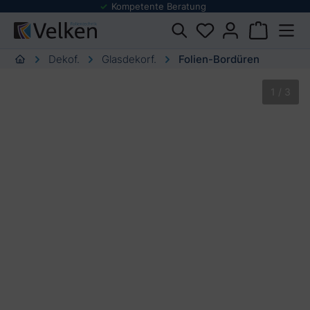
Kompetente Beratung
Foli
urator springen
Dekof.
Glasdekorf.
Folien-Bordüren
Bildergalerie überspringen
1 / 3