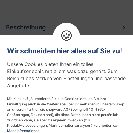
Beschreibung
🍪
Diese selbstklebende Glasdekorfolie
entspricht in der Standardausführung im
Wir schneiden hier alles auf Sie zu!
weiß-matten Farbton einer geätzten oder
Unsere Cookies bieten Ihnen ein tolles
sandgest…
Mehr
Einkaufserlebnis mit allem was dazu gehört. Zum
Beispiel das Merken von Einstellungen und passende
Produktdaten
Angebote.
Bewertungen
0
Mit Klick auf „Akzeptieren Sie alle Cookies“ erteilen Sie Ihre
Einwilligung auch in die Weitergabe über Ihr Verhalten in unserem Shop
an unseren Partner, die shopware AG (Ebbinghoff 10, 48624
Fragen zum Artikel
0
Schöppingen, Deutschland), die diese Daten Ihnen nicht persönlich
zuordnen kann, sie aber zu eigenen Zwecken (z.B.
Produktverbesserungen, Marktverhaltensanalysen) verarbeiten darf.
Produktsicherheit
Mehr Informationen ...