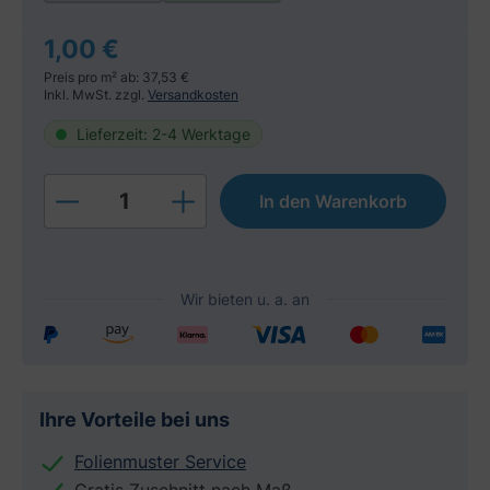
1,00 €
Preis pro m² ab: 37,53 €
Inkl. MwSt. zzgl.
Versandkosten
Lieferzeit: 2-4 Werktage
Produkt Anzahl: Gib den gewünschten W
In den Warenkorb
Ihre Vorteile bei uns
Folienmuster Service
Gratis Zuschnitt nach Maß