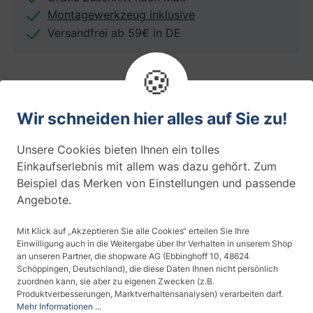
Montagewerkzeug inklusive
Versandfrei ab 59€ in DE
🍪
Wir schneiden hier alles auf Sie zu!
Folieneigenschaften
Unsere Cookies bieten Ihnen ein tolles
Einkaufserlebnis mit allem was dazu gehört. Zum
Anwendung
Beispiel das Merken von Einstellungen und passende
Glastür
Angebote.
Thema
Mit Klick auf „Akzeptieren Sie alle Cookies“ erteilen Sie Ihre
Modern
Einwilligung auch in die Weitergabe über Ihr Verhalten in unserem Shop
an unseren Partner, die shopware AG (Ebbinghoff 10, 48624
Schöppingen, Deutschland), die diese Daten Ihnen nicht persönlich
Design
zuordnen kann, sie aber zu eigenen Zwecken (z.B.
Splitter, Dreiecke
Produktverbesserungen, Marktverhaltensanalysen) verarbeiten darf.
Mehr Informationen ...