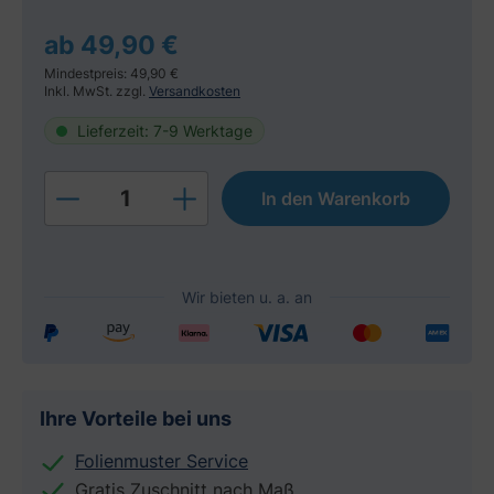
ab 49,90 €
Mindestpreis: 49,90 €
Inkl. MwSt. zzgl.
Versandkosten
Lieferzeit: 7-9 Werktage
Produkt Anzahl: Gib den gewünschten W
In den Warenkorb
Ihre Vorteile bei uns
Folienmuster Service
Gratis Zuschnitt nach Maß