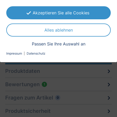
Akzeptieren Sie alle Cookies
Beschreibung
Alles ablehnen
Diese selbstklebende Glasdekorfolie
entspricht in der Standardausführung im
Passen Sie Ihre Auswahl an
weiß-matten Farbton einer geätzten oder
Impressum
|
Datenschutz
sandgest…
Mehr
Produktdaten
Bewertungen
1
Fragen zum Artikel
0
Produktsicherheit