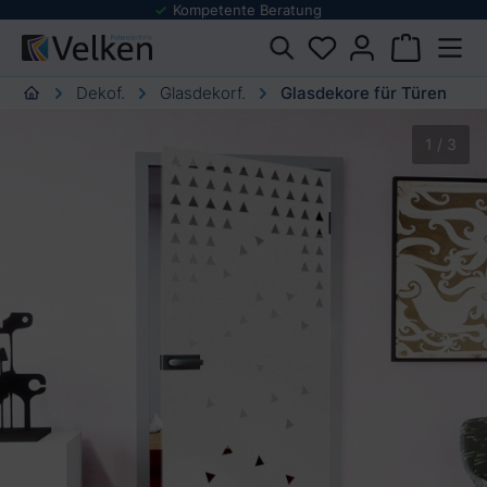
Folienmuster Service
urator springen
Dekof.
Glasdekorf.
Glasdekore für Türen
Bildergalerie überspringen
1 / 3