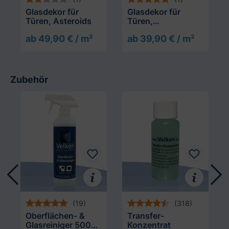
Glasdekor für
Glasdekor für
Türen, Asteroids
Türen,
asynchroner
ab 49,90 € / m²
ab 39,90 € / m²
Streifenverlauf
Zubehör
Produktgalerie überspringen
(19)
(318)
Oberflächen- &
Transfer-
Glasreiniger 500
Konzentrat