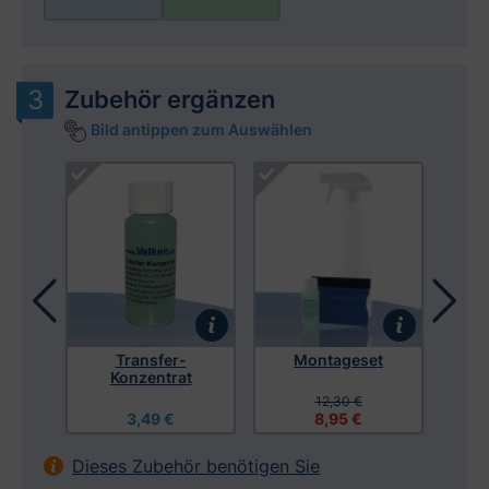
Zubehör ergänzen
Bild antippen zum Auswählen
Produktgalerie überspringen
 mit
Transfer-
Montageset
Mon
Konzentrat
12,30 €
3,49 €
8,95 €
Dieses Zubehör benötigen Sie