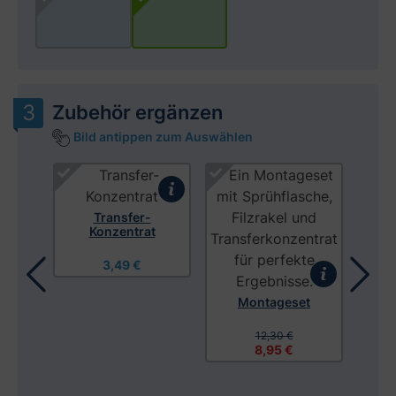
Zubehör ergänzen
Bild antippen zum Auswählen
Produktgalerie überspringen
 mit
Transfer-
Konzentrat
3,49 €
Montageset
Mon
12,30 €
8,95 €