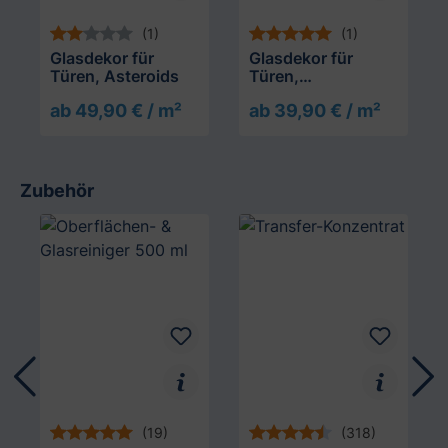
(1)
(1)
Glasdekor für
Glasdekor für
Türen, Asteroids
Türen,
asynchroner
ab 49,90 € / m²
ab 39,90 € / m²
Streifenverlauf
Zubehör
Produktgalerie überspringen
(19)
(318)