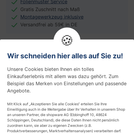
Folienmuster Service
Gratis Zuschnitt nach Maß
Montagewerkzeug inklusive
Versandfrei ab 59€ in DE
🍪
Wir schneiden hier alles auf Sie zu!
Folieneigenschaften
Unsere Cookies bieten Ihnen ein tolles
Einkaufserlebnis mit allem was dazu gehört. Zum
Beispiel das Merken von Einstellungen und passende
Anwendung
Angebote.
Glastür
Mit Klick auf „Akzeptieren Sie alle Cookies“ erteilen Sie Ihre
Thema
Einwilligung auch in die Weitergabe über Ihr Verhalten in unserem Shop
Modern
an unseren Partner, die shopware AG (Ebbinghoff 10, 48624
Schöppingen, Deutschland), die diese Daten Ihnen nicht persönlich
zuordnen kann, sie aber zu eigenen Zwecken (z.B.
Design
Produktverbesserungen, Marktverhaltensanalysen) verarbeiten darf.