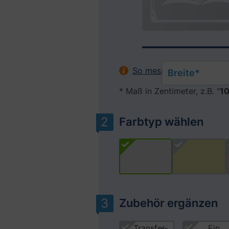
So messen Sie Ihr Fenste
Breite*
* Maß in Zentimeter, z.B. "
10
Farbtyp wählen
Zubehör ergänzen
Produktgalerie überspringen