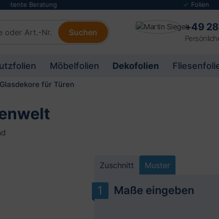
Folienmuster Service
+49 28
Suchen
Persönlich
utzfolien
Möbelfolien
Dekofolien
Fliesenfoli
Glasdekore für Türen
zenwelt
nd
Zuschnitt
Muster
Maße eingeben