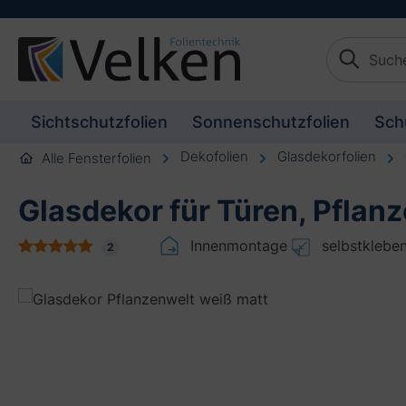
schaften springen
Zur Beschreibung springen
Sichtschutzfolien
Sonnenschutzfolien
Sch
Dekofolien
Glasdekorfolien
Alle Fensterfolien
Glasdekor für Türen, Pflan
Innenmontage
selbstklebe
2
Bildergalerie überspringen