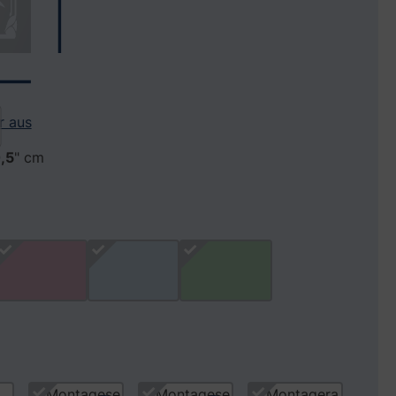
r aus
,5
" cm