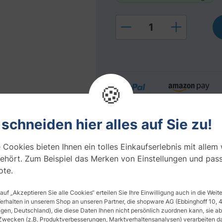
Produkt Anzahl: Gi
🍪
 schneiden hier alles auf Sie zu!
Ihre Vorteile bei uns
 Cookies bieten Ihnen ein tolles Einkaufserlebnis mit allem
Folienmuster Service
ehört. Zum Beispiel das Merken von Einstellungen und pas
Montagewerkzeug inklusiv
te.
 auf „Akzeptieren Sie alle Cookies“ erteilen Sie Ihre Einwilligung auch in die Wei
Verhalten in unserem Shop an unseren Partner, die shopware AG (Ebbinghoff 10,
en, Deutschland), die diese Daten Ihnen nicht persönlich zuordnen kann, sie ab
Zwecken (z.B. Produktverbesserungen, Marktverhaltensanalysen) verarbeiten da