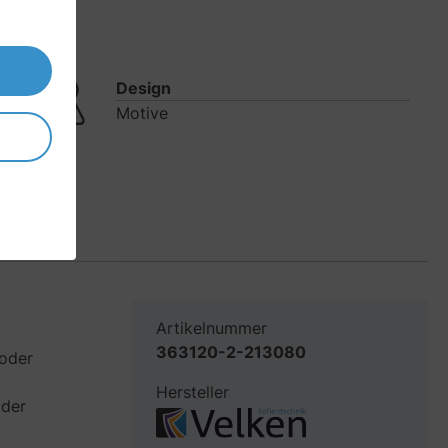
Design
Motive
Artikelnummer
363120-2-213080
 oder
Hersteller
 der