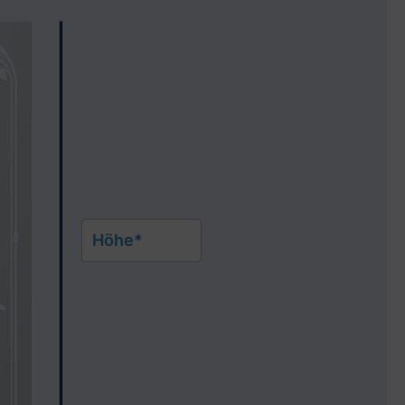
s Video anzusehen
Höhe*