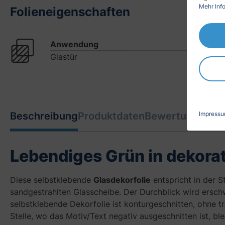
Mehr Info
Folieneigenschaften
Anwendung
Glastür
Impress
Beschreibung
Produktdaten
Bewertungen
2
Lebendiges Grün in dekorati
Diese selbstklebende
Glasdekorfolie
entspricht in der 
sandgestrahlten Glasscheibe. Der Durchblick wird ersch
selbstklebende Dekorfolie ist konturgeschnitten, ohne 
Stelle, wo das Motiv/Text negativ ausgeschnitten ist, ble