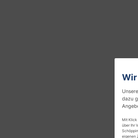
Wir
Unsere
dazu g
Angebo
Mit Klick
über Ihr 
Schöpping
eigenen 