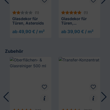
(1)
(1)
Glasdekor für
Glasdekor für
Türen, Asteroids
Türen,
asynchroner
ab 49,90 € / m²
ab 39,90 € / m²
Streifenverlauf
Zubehör
Produktgalerie überspringen