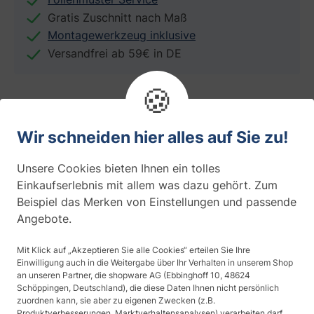
Gratis Zuschnitt nach Maß
Montagewerkzeug inklusive
Versandfrei ab 59€ in DE
🍪
Wir schneiden hier alles auf Sie zu!
Folieneigenschaften
Unsere Cookies bieten Ihnen ein tolles
Einkaufserlebnis mit allem was dazu gehört. Zum
Anwendung
Beispiel das Merken von Einstellungen und passende
Glastür
Angebote.
Thema
Mit Klick auf „Akzeptieren Sie alle Cookies“ erteilen Sie Ihre
Modern
Einwilligung auch in die Weitergabe über Ihr Verhalten in unserem Shop
an unseren Partner, die shopware AG (Ebbinghoff 10, 48624
Schöppingen, Deutschland), die diese Daten Ihnen nicht persönlich
Design
zuordnen kann, sie aber zu eigenen Zwecken (z.B.
Streifen
Produktverbesserungen, Marktverhaltensanalysen) verarbeiten darf.