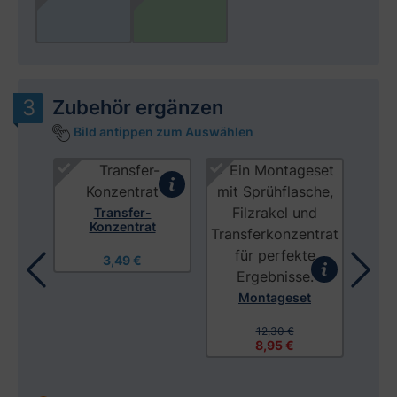
Zubehör ergänzen
Bild antippen zum Auswählen
Produktgalerie überspringen
 mit
Transfer-
Konzentrat
3,49 €
Montageset
Mon
12,30 €
8,95 €