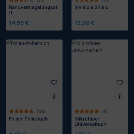
Randversiegelungssti
Invisible Shield
ft
14,95 €
15,90 €
In den Warenkorb
(18)
(9)
Folien-Poliertuch
Mikrofaser
Universaltuch