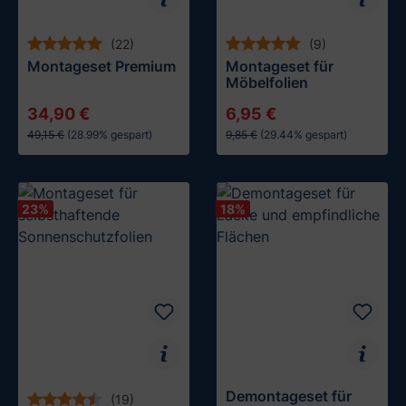
(22)
(9)
Montageset Premium
Montageset für
Möbelfolien
34,90 €
6,95 €
49,15 €
(28.99% gespart)
9,85 €
(29.44% gespart)
In den Warenkorb
In den Warenkorb
23
%
18
%
Demontageset für
(19)