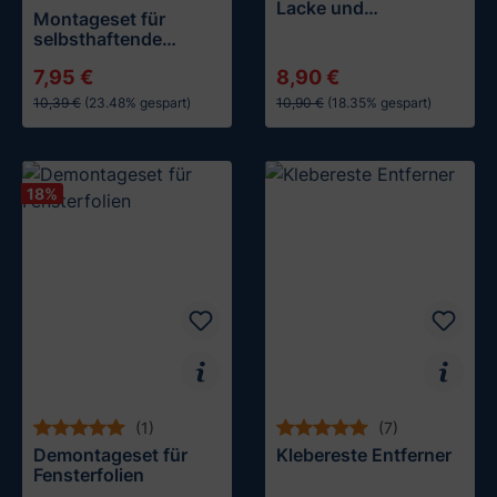
Lacke und
Montageset für
empfindliche Flächen
selbsthaftende
Sonnenschutzfolien
7,95 €
8,90 €
10,39 €
(23.48% gespart)
10,90 €
(18.35% gespart)
In den Warenkorb
In den Warenkorb
18
%
(1)
(7)
Demontageset für
Klebereste Entferner
Fensterfolien