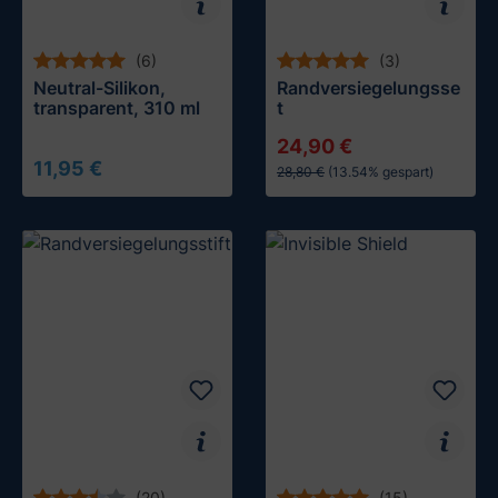
(6)
(3)
Neutral-Silikon,
Randversiegelungsse
transparent, 310 ml
t
24,90 €
11,95 €
28,80 €
(13.54% gespart)
In den Warenkorb
In den Warenkorb
(20)
(15)