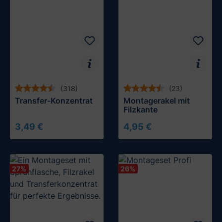
(318)
(23)
Transfer-Konzentrat
Montagerakel mit
Filzkante
3,49 €
4,95 €
In den Warenkorb
In den Warenkorb
27
%
26
%