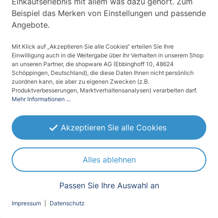
Einkaufserlebnis mit allem was dazu gehört. Zum
Beispiel das Merken von Einstellungen und passende
In den Warenkorb
In den Warenkorb
Angebote.
Ausverkauft
Mit Klick auf „Akzeptieren Sie alle Cookies“ erteilen Sie Ihre
Einwilligung auch in die Weitergabe über Ihr Verhalten in unserem Shop
an unseren Partner, die shopware AG (Ebbinghoff 10, 48624
Schöppingen, Deutschland), die diese Daten Ihnen nicht persönlich
zuordnen kann, sie aber zu eigenen Zwecken (z.B.
Produktverbesserungen, Marktverhaltensanalysen) verarbeiten darf.
Mehr Informationen ...
Akzeptieren Sie alle Cookies
10
(1)
Glasschaberklingen
25
für Profi-Glasschaber
Glasschaberklingen
Alles ablehnen
10cm
für Profi-Glasschaber
11,90 €
24,90 €
Passen Sie Ihre Auswahl an
In den Warenkorb
Impressum
|
Datenschutz