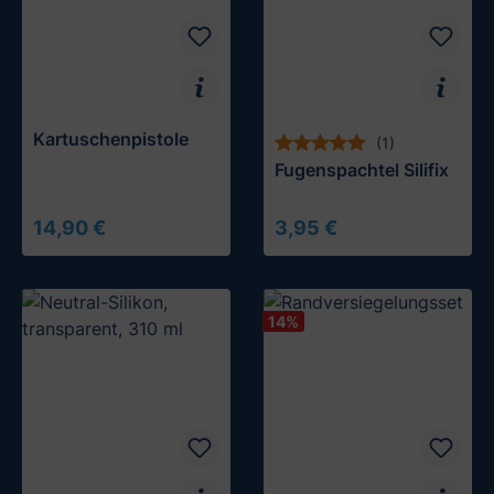
Kartuschenpistole
(1)
Fugenspachtel Silifix
14,90 €
3,95 €
In den Warenkorb
In den Warenkorb
14
%