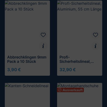
Abbrechklingen 9mm
Profi-
Pack a 10 Stück
Sicherheitslineal,
Aluminium, 55 cm
3,90 €
32,90 €
Länge
In den Warenkorb
In den Warenkorb
Ausverkauft