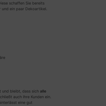
h
iese schaffen Sie bereits
r
 und ein paar Dekoartikel.
e
i
b
t
i
s
c
h
?
D
äre
a
s
s
o
l
l
t und bleibt, dass sich
alle
t
e
chließt auch Ihre Kunden ein.
n
interlässt eine gut