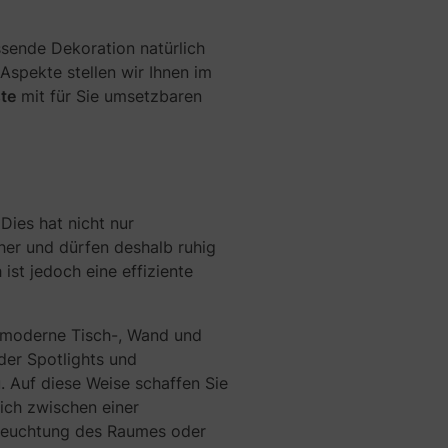
ssende Dekoration natürlich
Ü
 Aspekte stellen wir Ihnen im
b
ste
mit für Sie umsetzbaren
e
r
l
e
g
e
Dies hat nicht nur
n
her und dürfen deshalb ruhig
S
ist jedoch eine effiziente
i
e
g
 moderne Tisch-, Wand und
e
der Spotlights und
n
a
 Auf diese Weise schaffen Sie
u
sich zwischen einer
,
leuchtung des Raumes oder
w