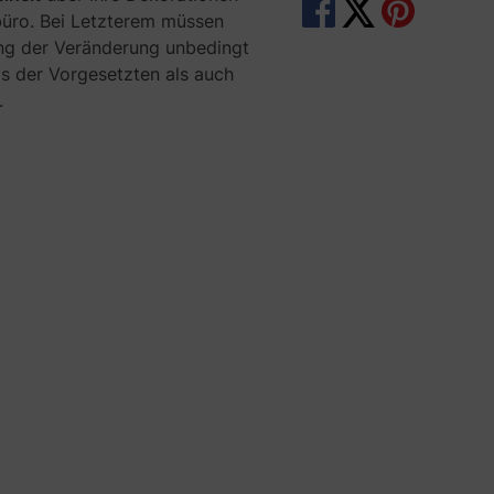
üro. Bei Letzterem müssen
e
ng der Veränderung unbedingt
l
h
s der Vorgesetzten als auch
e
.
r
C
h
a
o
s
a
u
f
d
e
m
S
c