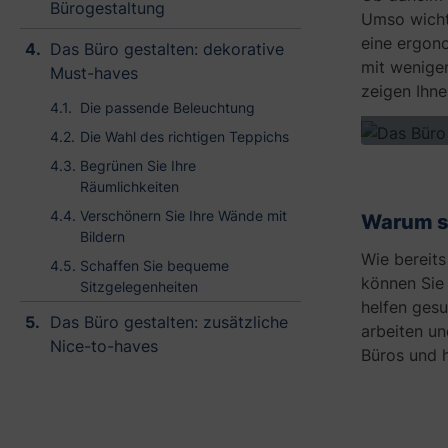
Bürogestaltung
h
Umso wichti
m
eine ergono
Das Büro gestalten: dekorative
e
mit wenigen
Must-haves
A
zeigen Ihne
r
Die passende Beleuchtung
b
Die Wahl des richtigen Teppichs
e
i
Begrünen Sie Ihre
t
Räumlichkeiten
s
Verschönern Sie Ihre Wände mit
Warum so
u
Bildern
m
Wie bereits
g
Schaffen Sie bequeme
können Sie 
e
Sitzgelegenheiten
helfen gesu
b
Das Büro gestalten: zusätzliche
u
arbeiten un
Nice-to-haves
n
Büros und h
g