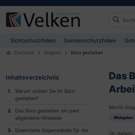
S
e springen
Zur Hauptnavigation springen
c
h
a
f
f
Sichtschutzfolien
Sonnenschutzfolien
Sch
e
n
Startseite
Magazin
Büro gestalten
S
i
e
Das B
e
Inhaltsverzeichnis
i
Arbe
n
Warum sollten Sie Ihr Büro
e
gestalten?
a
n
Martin Sie
Das Büro gestalten: ein paar
g
allgemeine Hinweise
#Ratgeber
e
n
Essenzielle Gegenstände für die
e
Ob daheim 