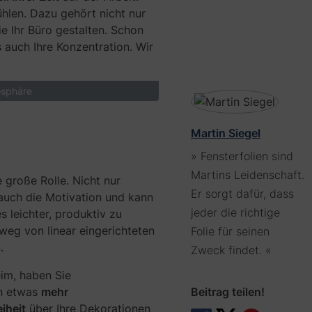
h
ühlen. Dazu gehört nicht nur
t
e Ihr Büro gestalten. Schon
s
auch Ihre Konzentration. Wir
c
h
u
osphäre
t
z
m
Martin Siegel
a
c
» Fensterfolien sind
h
Martins Leidenschaft.
 große Rolle. Nicht nur
t
Er sorgt dafür, dass
b
 auch die Motivation und kann
e
jeder die richtige
 leichter, produktiv zu
r
 weg von linear eingerichteten
Folie für seinen
e
.
Zweck findet. «
i
t
im, haben Sie
s
ch etwas
mehr
Beitrag teilen!
v
iheit
über Ihre Dekorationen
i