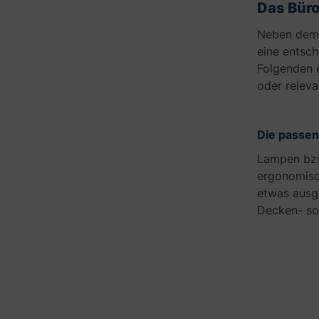
Das Büro
u
n
Neben dem M
d
eine entsch
k
Folgenden 
l
oder releva
e
i
n
e
Die passe
L
Lampen bz
a
ergonomisc
m
p
etwas ausge
e
Decken- so
n