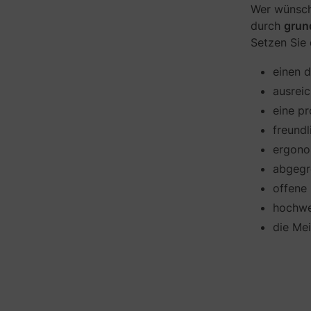
u
Wer wünscht
n
durch
grun
g
Setzen Sie 
i
m
einen 
B
ü
ausreic
r
eine pr
o
freund
i
s
ergono
t
abgegr
d
offene
a
s
hochwe
A
die Mei
&
O