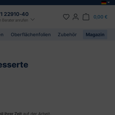
1 22910-40
0,00 €
n Berater anrufen
E
en
Oberflächenfolien
Zubehör
Magazin
i
n
g
e
e
esserte
i
g
n
e
t
e
r
S
i
c
il ihrer Zeit
auf der Arbeit.