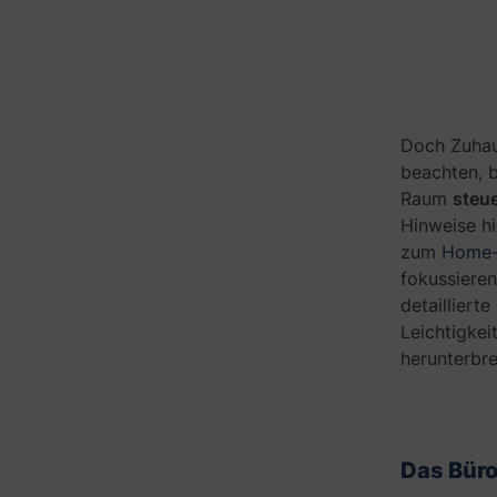
Doch Zuhau
beachten, 
Raum
steu
Hinweise hi
zum
Home-O
fokussieren
detailliert
Leichtigkei
herunterbr
O
r
d
Das Büro
n