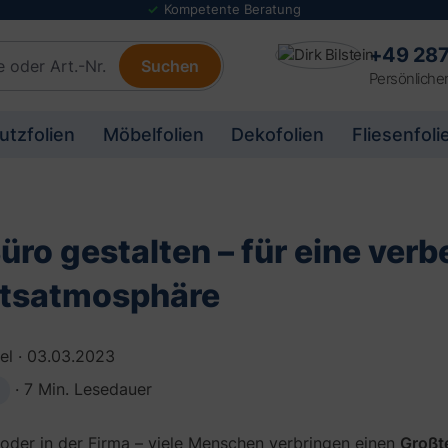
Folienmuster Service
+49 287
Suchen
Persönliche
utzfolien
Möbelfolien
Dekofolien
Fliesenfoli
üro gestalten – für eine verb
itsatmosphäre
gel
·
03.03.2023
·
7 Min. Lesedauer
oder in der Firma – viele Menschen verbringen einen
Großte