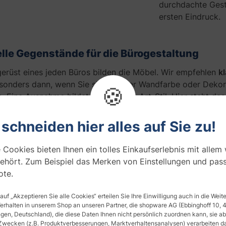
durchdachte Gest
ersten Eindruck.
lle Gegenstände für die Bürogestaltung
erüst eines jeden Büros bilden die Möbel. Wir empfehlen
k
esonders dann, wenn Sie sich bei der Wandfarbe oder Dekora
🍪
. Eine Ausnahme bildet der Modern-Art-Stil. Hier steht das
darauf, dass jeder Arbeitsbereich mit einem Stuhl, Schreibti
keit sowie ausreichend Stauraum ausgestattet ist.
 schneiden hier alles auf Sie zu!
esteht bestenfalls aus einem Mix
 Cookies bieten Ihnen ein tolles Einkaufserlebnis mit allem
n und geschlossenen
ehört. Zum Beispiel das Merken von Einstellungen und pas
ungssystemen
. Dies trägt bereits
te.
iven Charakter bei und ist eine
glichkeit, Ihr Büro zu gestalten und
 auf „Akzeptieren Sie alle Cookies“ erteilen Sie Ihre Einwilligung auch in die Wei
hlatmosphäre beizutragen. Denn
Verhalten in unserem Shop an unseren Partner, die shopware AG (Ebbinghoff 10,
afft Gemütlichkeit.
en, Deutschland), die diese Daten Ihnen nicht persönlich zuordnen kann, sie ab
Zwecken (z.B. Produktverbesserungen, Marktverhaltensanalysen) verarbeiten da