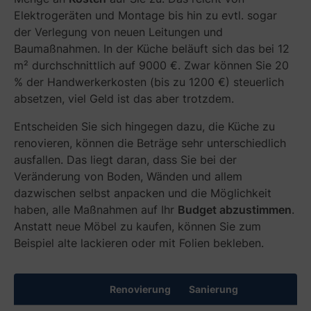
Elektrogeräten und Montage bis hin zu evtl. sogar
der Verlegung von neuen Leitungen und
Baumaßnahmen. In der Küche beläuft sich das bei 12
m² durchschnittlich auf 9000 €. Zwar können Sie 20
% der Handwerkerkosten (bis zu 1200 €) steuerlich
absetzen, viel Geld ist das aber trotzdem.
D
i
Entscheiden Sie sich hingegen dazu, die Küche zu
e
renovieren, können die Beträge sehr unterschiedlich
F
ausfallen. Das liegt daran, dass Sie bei der
a
r
Veränderung von Boden, Wänden und allem
b
dazwischen selbst anpacken und die Möglichkeit
w
haben, alle Maßnahmen auf Ihr
Budget abzustimmen
.
a
Anstatt neue Möbel zu kaufen, können Sie zum
h
Beispiel alte lackieren oder mit Folien bekleben.
l
i
s
Renovierung
Sanierung
t
b