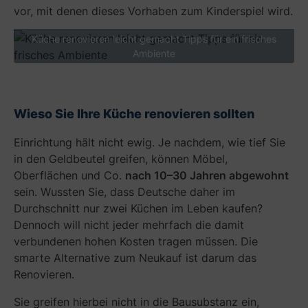
vor, mit denen dieses Vorhaben zum Kinderspiel wird.
Küche renovieren leicht gemacht Tipps für ein frisches
Ambiente
N
Wieso Sie Ihre Küche renovieren sollten
i
c
Einrichtung hält nicht ewig. Je nachdem, wie tief Sie
h
in den Geldbeutel greifen, können Möbel,
t
N
Oberflächen und Co.
nach 10–30 Jahren abgewohnt
i
e
m
u
sein. Wussten Sie, dass Deutsche daher im
m
e
Durchschnitt nur zwei Küchen im Leben kaufen?
e
r
Dennoch will nicht jeder mehrfach die damit
r
K
verbundenen hohen Kosten tragen müssen. Die
m
ü
smarte Alternative zum Neukauf ist darum das
u
c
Renovieren.
s
h
s
e
Sie greifen hierbei nicht in die Bausubstanz ein,
d
n