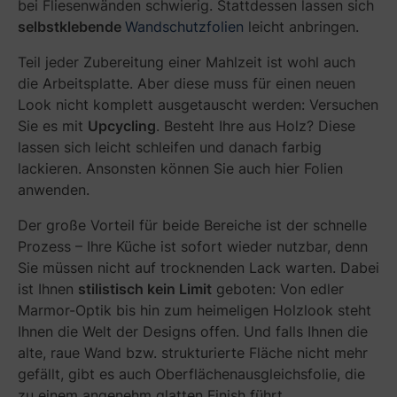
i
bei Fliesenwänden schwierig. Stattdessen lassen sich
c
e
selbstklebende
Wandschutzfolien
leicht anbringen.
h
?
t
Teil jeder Zubereitung einer Mahlzeit ist wohl auch
u
die Arbeitsplatte. Aber diese muss für einen neuen
n
Look nicht komplett ausgetauscht werden: Versuchen
g
Sie es mit
Upcycling
. Besteht Ihre aus Holz? Diese
g
lassen sich leicht schleifen und danach farbig
e
h
lackieren. Ansonsten können Sie auch hier Folien
ö
anwenden.
r
t
Der große Vorteil für beide Bereiche ist der schnelle
z
Prozess – Ihre Küche ist sofort wieder nutzbar, denn
u
Sie müssen nicht auf trocknenden Lack warten. Dabei
m
ist Ihnen
stilistisch kein Limit
geboten: Von edler
R
Marmor-Optik bis hin zum heimeligen Holzlook steht
e
Ihnen die Welt der Designs offen. Und falls Ihnen die
n
alte, raue Wand bzw. strukturierte Fläche nicht mehr
o
v
gefällt, gibt es auch Oberflächenausgleichsfolie, die
i
zu einem angenehm glatten Finish führt.