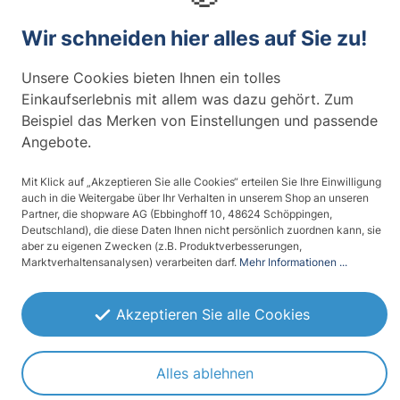
Küchenmöbel renovieren: DIY-Style
r
Wir schneiden hier alles auf Sie zu!
s
Ist die Wand neu gestrichen, wird es Zeit für die
t
Möblierung: Küchenschränke
ziehen das Augenmerk
e
Unsere Cookies bieten Ihnen ein tolles
primär auf sich und sind daher der perfekte Ort, um
l
Einkaufserlebnis mit allem was dazu gehört. Zum
mit Kreativität anzusetzen. Sogar schon eine neue
l
Beispiel das Merken von Einstellungen und passende
Holzfarbe kann einen ganz anderen Eindruck machen.
u
Angebote.
Dafür müssen Sie das Material jedoch nicht in
n
langwieriger Arbeit abschleifen, lackieren und für jede
g
Mit Klick auf „Akzeptieren Sie alle Cookies“ erteilen Sie Ihre Einwilligung
e
Schicht 5 Stunden trocknen lassen: Möbelfolien sind
auch in die Weitergabe über Ihr Verhalten in unserem Shop an unseren
n
die zeitsparende Alternative.
Partner, die shopware AG (Ebbinghoff 10, 48624 Schöppingen,
!
Deutschland), die diese Daten Ihnen nicht persönlich zuordnen kann, sie
aber zu eigenen Zwecken (z.B. Produktverbesserungen,
Küchenfronten sind der
stilistische Mittelpunkt
ihres
Marktverhaltensanalysen) verarbeiten darf.
Mehr Informationen ...
Kochbereiches – bei jedem Griff nach Gedeck,
Gewürzen oder Schneidebrett kommen Sie mit Ihnen
in Kontakt. Folien geben Ihnen die Möglichkeit, hier
Akzeptieren Sie alle Cookies
einen besonderen Farbakzent zu setzen, um das
Ambiente nach Ihrem Stilempfinden zu verändern.
i
Alles ablehnen
Sogar genormte Einbauküchen verwandeln Sie so in
e
ein Unikat, ohne ein komplett neues Set an