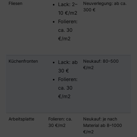
Fliesen
Neuverlegung: ab ca.
Lack: 2–
e
300 €
i
10 €/m2
m
Folieren:
K
ca. 30
ü
c
€/m2
h
e
-
Küchenfronten
Neukauf: 80–500
Lack: ab
R
€/m2
e
30 €
n
Folieren:
o
ca. 30
v
i
€/m2
e
r
e
Arbeitsplatte
Folieren: ca.
Neukauf: je nach
n
30 €/m2
Material ab 8–1000
g
€/m2
a