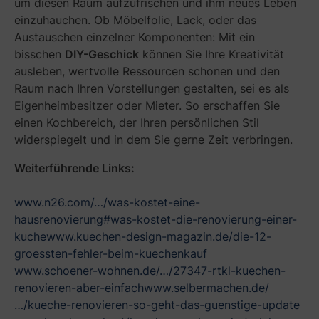
um diesen Raum aufzufrischen und ihm neues Leben
einzuhauchen. Ob Möbelfolie, Lack, oder das
Austauschen einzelner Komponenten: Mit ein
bisschen
DIY-Geschick
können Sie Ihre Kreativität
ausleben, wertvolle Ressourcen schonen und den
Raum nach Ihren Vorstellungen gestalten, sei es als
Eigenheimbesitzer oder Mieter. So erschaffen Sie
einen Kochbereich, der Ihren persönlichen Stil
widerspiegelt und in dem Sie gerne Zeit verbringen.
Weiterführende Links:
www.n26.com/…/was-kostet-eine-
hausrenovierung#was-kostet-die-renovierung-einer-
kuche
www.kuechen-design-magazin.de/die-12-
groessten-fehler-beim-kuechenkauf
www.schoener-wohnen.de/…/27347-rtkl-kuechen-
renovieren-aber-einfach
www.selbermachen.de/
…/kueche-renovieren-so-geht-das-guenstige-update