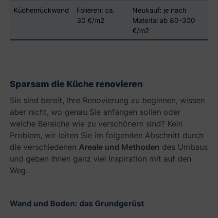
n
Küchenrückwand
Folieren: ca.
Neukauf: je nach
z
30 €/m2
Material ab 80–300
I
€/m2
h
n
e
n
ü
Sparsam die Küche renovieren
b
e
Sie sind bereit, Ihre Renovierung zu beginnen, wissen
r
aber nicht, wo genau Sie anfangen sollen oder
l
welche Bereiche wie zu verschönern sind? Kein
a
Problem, wir leiten Sie im folgenden Abschnitt durch
s
die verschiedenen
Areale und Methoden
des Umbaus
s
e
und geben Ihnen ganz viel Inspiration mit auf den
n
Weg.
!
Wand und Boden: das Grundgerüst