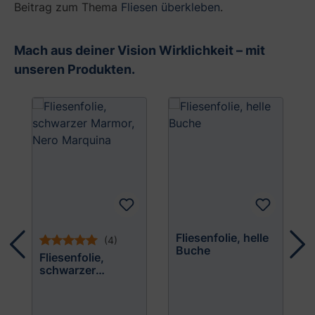
Beitrag zum Thema
Fliesen überkleben
.
s
t
a
Mach aus deiner Vision Wirklichkeit – mit
l
unseren Produkten.
t
e
Produktgalerie überspringen
n
S
i
e
d
i
e
K
ü
c
Fliesenfolie, helle
(4)
h
Buche
Fliesenfolie,
e
schwarzer
b
Marmor, Nero
e
e
Marquina
i