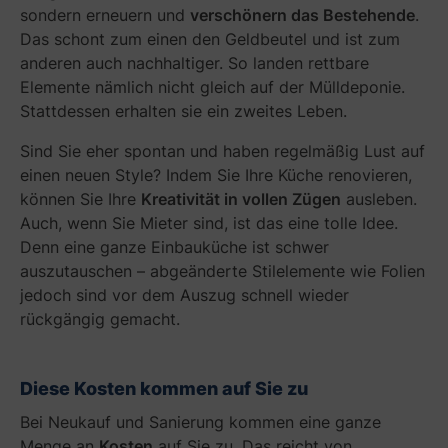
sondern erneuern und
verschönern das Bestehende
.
e
-
Das schont zum einen den Geldbeutel und ist zum
r
S
H
t
anderen auch nachhaltiger. So landen rettbare
a
y
Elemente nämlich nicht gleich auf der Mülldeponie.
n
l
Stattdessen erhalten sie ein zweites Leben.
d
e
w
g
Sind Sie eher spontan und haben regelmäßig Lust auf
e
e
einen neuen Style? Indem Sie Ihre Küche renovieren,
r
w
können Sie Ihre
Kreativität in vollen Zügen
ausleben.
k
ü
Auch, wenn Sie Mieter sind, ist das eine tolle Idee.
e
n
Denn eine ganze Einbauküche ist schwer
r
s
auszutauschen – abgeänderte Stilelemente wie Folien
k
c
o
h
jedoch sind vor dem Auszug schnell wieder
m
t
rückgängig gemacht.
m
?
e
n
Diese Kosten kommen auf Sie zu
.
Bei Neukauf und Sanierung kommen eine ganze
Menge an
Kosten
auf Sie zu. Das reicht von