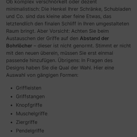
Ob komplex verschnörkelt oder dezent
k
e
minimalistisch: Die Henkel Ihrer Schränke, Schubladen
l
und Co. sind das kleine aber feine Etwas, das
n
letztendlich den finalen Schliff in Ihren umgestalteten
S
Raum bringt. Aber Vorsicht: Achten Sie beim
i
Austauschen der Griffe auf den
Abstand der
e
Bohrlöcher
– dieser ist nicht genormt. Stimmt er nicht
e
mit den neuen überein, müssen Sie erst einmal
i
n
passende hinzufügen. Übrigens: In Fragen des
S
Designs haben Sie die Qual der Wahl. Hier eine
t
Auswahl von gängigen Formen:
i
l
Griffleisten
k
Griffstangen
o
n
Knopfgriffe
z
Muschelgriffe
e
Ziergriffe
p
t
Pendelgriffe
b