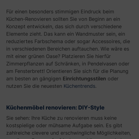
e
Für einen besonders stimmigen Eindruck beim
i
Küchen-Renovieren sollten Sie von Beginn an ein
m
R
Konzept entwickeln, das sich durch verschiedene
e
Elemente zieht. Das kann ein Wandmuster sein, ein
n
reduziertes Farbschema oder sogar Accessoires, die
o
in verschiedenen Bereichen auftauchen. Wie wäre es
v
mit einer grünen Oase? Platzieren Sie hierfür
i
Zimmerpflanzen auf Schränken, in Pendelvasen oder
e
am Fensterbrett! Orientieren Sie sich für die Planung
r
e
am besten an gängigen
Einrichtungsstilen
oder
n
nutzen Sie die neuesten
Küchentrends
.
!
Küchenmöbel renovieren: DIY-Style
Sie sehen: Ihre Küche zu renovieren muss keine
kostspielige oder mühsame Aufgabe sein. Es gibt
zahlreiche clevere und erschwingliche Möglichkeiten,