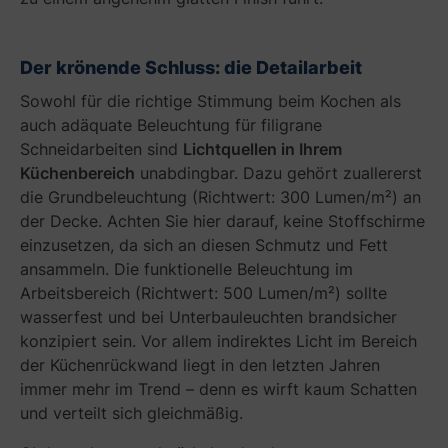
e
r
e
Der krönende Schluss: die Detailarbeit
n
Sowohl für die richtige Stimmung beim Kochen als
auch adäquate Beleuchtung für filigrane
Schneidarbeiten sind
Lichtquellen in Ihrem
Küchenbereich
unabdingbar. Dazu gehört zuallererst
die Grundbeleuchtung (Richtwert: 300 Lumen/m²) an
der Decke. Achten Sie hier darauf, keine Stoffschirme
einzusetzen, da sich an diesen Schmutz und Fett
ansammeln. Die funktionelle Beleuchtung im
Arbeitsbereich (Richtwert: 500 Lumen/m²) sollte
wasserfest und bei Unterbauleuchten brandsicher
E
konzipiert sein. Vor allem indirektes Licht im Bereich
n
der Küchenrückwand liegt in den letzten Jahren
t
immer mehr im Trend – denn es wirft kaum Schatten
w
i
und verteilt sich gleichmäßig.
c