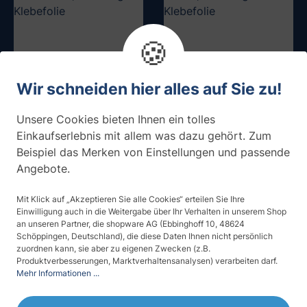
🍪
Wir schneiden hier alles auf Sie zu!
Unsere Cookies bieten Ihnen ein tolles
Einkaufserlebnis mit allem was dazu gehört. Zum
Blau, einfarbige
(1)
Beispiel das Merken von Einstellungen und passende
Klebefolie
Kirschrot, einfarbige
Angebote.
Klebefolie
Mit Klick auf „Akzeptieren Sie alle Cookies“ erteilen Sie Ihre
ab 31,25 € / m²
ab 31,25 € / m²
Muster testen
Muster testen
Einwilligung auch in die Weitergabe über Ihr Verhalten in unserem Shop
an unseren Partner, die shopware AG (Ebbinghoff 10, 48624
Schöppingen, Deutschland), die diese Daten Ihnen nicht persönlich
zuordnen kann, sie aber zu eigenen Zwecken (z.B.
Produktverbesserungen, Marktverhaltensanalysen) verarbeiten darf.
Mehr Informationen ...