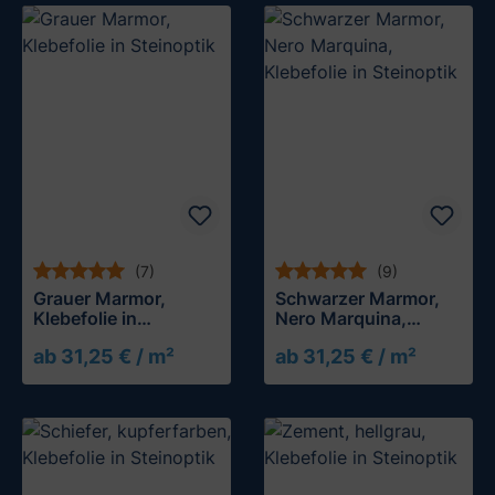
(7)
(9)
Grauer Marmor,
Schwarzer Marmor,
Klebefolie in
Nero Marquina,
Steinoptik
Klebefolie in
ab 31,25 € / m²
ab 31,25 € / m²
Steinoptik
Muster testen
Muster testen