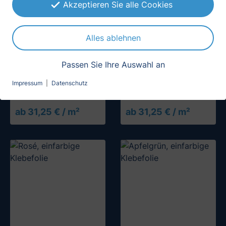
Akzeptieren Sie alle Cookies
Alles ablehnen
Passen Sie Ihre Auswahl an
Stahlblau, einfarbige
(2)
Klebefolie
Impressum
|
Datenschutz
Wasserblau,
einfarbige Klebefolie
ab 31,25 € / m²
ab 31,25 € / m²
Muster testen
Muster testen