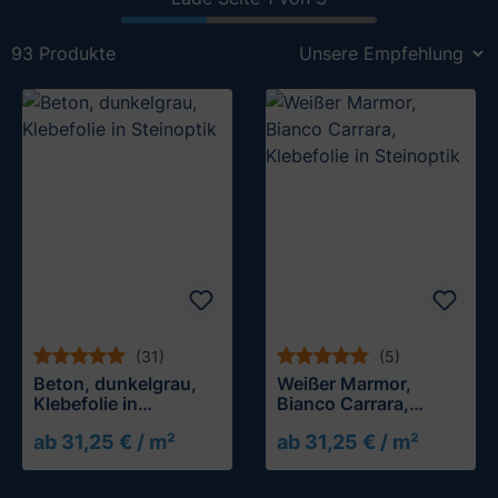
93 Produkte
(31)
(5)
Beton, dunkelgrau,
Weißer Marmor,
Klebefolie in
Bianco Carrara,
Steinoptik
Klebefolie in
ab 31,25 € / m²
ab 31,25 € / m²
Steinoptik
Muster testen
Muster testen