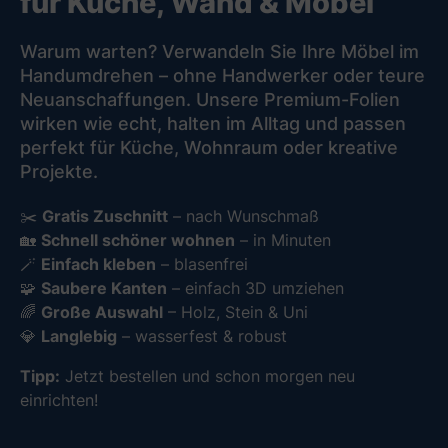
für Küche, Wand & Möbel
Warum warten? Verwandeln Sie Ihre Möbel im
Handumdrehen – ohne Handwerker oder teure
Neuanschaffungen. Unsere Premium-Folien
wirken wie echt, halten im Alltag und passen
perfekt für Küche, Wohnraum oder kreative
Projekte.
✂️
Gratis Zuschnitt
– nach Wunschmaß
🏡
Schnell schöner wohnen
– in Minuten
🪄
Einfach kleben
– blasenfrei
🧩
Saubere Kanten
– einfach 3D umziehen
🌈
Große Auswahl
– Holz, Stein & Uni
💎
Langlebig
– wasserfest & robust
Tipp:
Jetzt bestellen und schon morgen neu
einrichten!