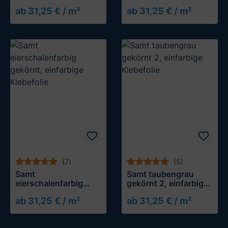
Klebefolie
ab 31,25 € / m²
ab 31,25 € / m²
Muster testen
Muster testen
(7)
(5)
Samt
Samt taubengrau
eierschalenfarbig
gekörnt 2, einfarbige
gekörnt, einfarbige
Klebefolie
ab 31,25 € / m²
ab 31,25 € / m²
Klebefolie
Muster testen
Muster testen