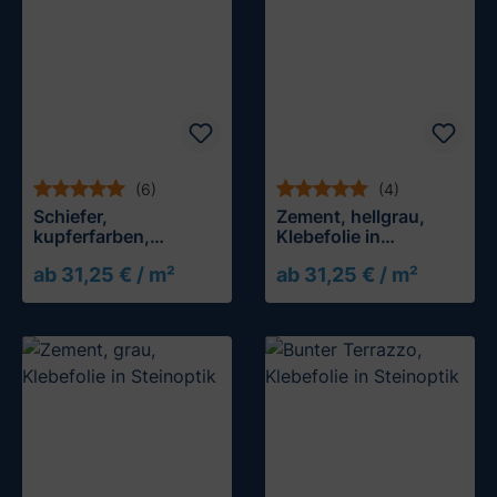
(6)
(4)
Schiefer,
Zement, hellgrau,
kupferfarben,
Klebefolie in
Klebefolie in
Steinoptik
ab 31,25 € / m²
ab 31,25 € / m²
Steinoptik
Muster testen
Muster testen