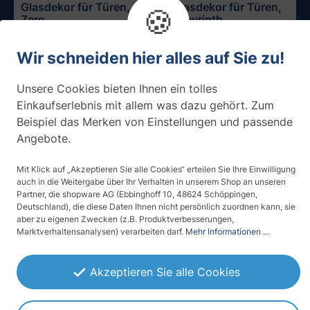
Glasdekor für Türen,
Glasdekor für Türen,
🍪
Zero
Labyrinth
ab 35,00 € / m²
ab 42,00 € / m²
Wir schneiden hier alles auf Sie zu!
Unsere Cookies bieten Ihnen ein tolles
Einkaufserlebnis mit allem was dazu gehört. Zum
Beispiel das Merken von Einstellungen und passende
Angebote.
Mit Klick auf „Akzeptieren Sie alle Cookies“ erteilen Sie Ihre Einwilligung
auch in die Weitergabe über Ihr Verhalten in unserem Shop an unseren
Partner, die shopware AG (Ebbinghoff 10, 48624 Schöppingen,
Deutschland), die diese Daten Ihnen nicht persönlich zuordnen kann, sie
aber zu eigenen Zwecken (z.B. Produktverbesserungen,
Marktverhaltensanalysen) verarbeiten darf.
Mehr Informationen ...
Glasdekor für Türen,
(1)
Mesh
Glasdekor für Türen,
Akzeptieren Sie alle Cookies
Impuls
ab 42,00 € / m²
ab 49,90 € / m²