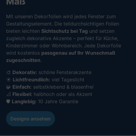
Maß
Mit unseren Dekorfolien wird jedes Fenster zum
Gestaltungselement. Die teildurchsichtigen Folien
bieten leichten
Sichtschutz bei Tag
und setzen
zugleich dekorative Akzente – perfekt für Küche,
Kinderzimmer oder Wohnbereich. Jede Dekorfolie
wird kostenlos
passgenau auf Ihr Wunschmaß
zugeschnitten
.
🎨
Dekorativ:
schöne Fensterakzente
☀️
Lichtfreundlich:
viel Tageslicht
🧩
Einfach:
selbstklebend & blasenfrei
📐
Flexibel:
halbhoch oder als Akzent
🛡️
Langlebig:
10 Jahre Garantie
Designs ansehen