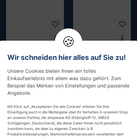
🍪
Dekorfolie, weißer
Dekorfolie, filigrane
Wir schneiden hier alles auf Sie zu!
Bambus
Blumenranken
ab 26,84 € / m²
ab 26,84 € / m²
Unsere Cookies bieten Ihnen ein tolles
Einkaufserlebnis mit allem was dazu gehört. Zum
Sichtschutz:
Sichtschutz:
Beispiel das Merken von Einstellungen und passende
Lichtdurchlässigkeit:
Lichtdurchlässigkeit:
Angebote.
Muster testen
Muster testen
Mit Klick auf „Akzeptieren Sie alle Cookies“ erteilen Sie Ihre
Einwilligung auch in die Weitergabe über Ihr Verhalten in unserem Shop
an unseren Partner, die shopware AG (Ebbinghoff 10, 48624
Schöppingen, Deutschland), die diese Daten Ihnen nicht persönlich
zuordnen kann, sie aber zu eigenen Zwecken (z.B.
Produktverbesserungen, Marktverhaltensanalysen) verarbeiten darf.