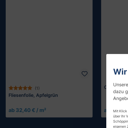
Wir
Unsere
Outdoor Fo
(1)
dazu g
Fliesenfolie, Apfelgrün
Angebo
ab 32,40 € / m²
ab 67,70 
Muster testen
Mit Klick
über Ihr 
Schöpping
eigenen 