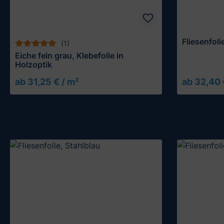
Fliesenfoli
(1)
Eiche fein grau, Klebefolie in
Holzoptik
ab 31,25 € / m²
ab 32,40 
Muster testen