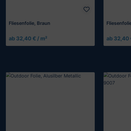
Fliesenfolie, Braun
Fliesenfoli
ab 32,40 € / m²
ab 32,40 
Muster testen