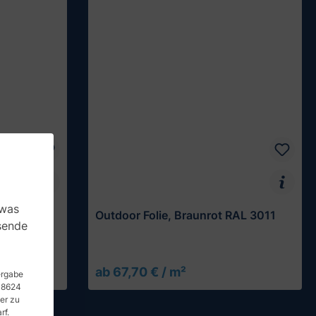
 was
RAL 5011
Outdoor Folie, Braunrot RAL 3011
sende
ab 67,70 € / m²
Muster testen
tergabe
 48624
er zu
rf.