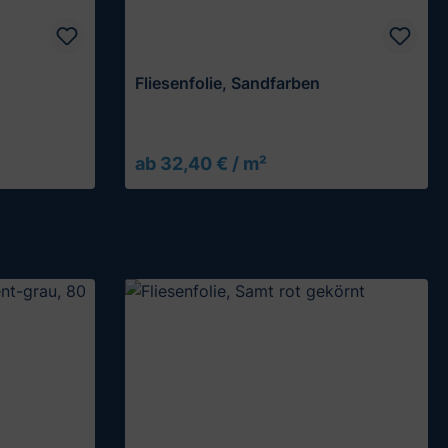
Fliesenfolie, Sandfarben
ab 32,40 € / m²
Muster testen