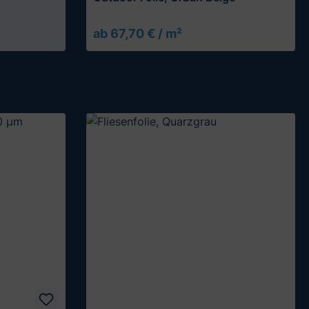
ab 67,70 € / m²
Muster testen