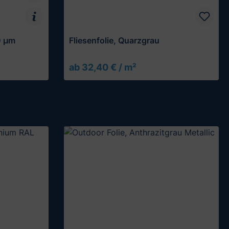
0 µm
Fliesenfolie, Quarzgrau
ab 32,40 € / m²
Muster testen