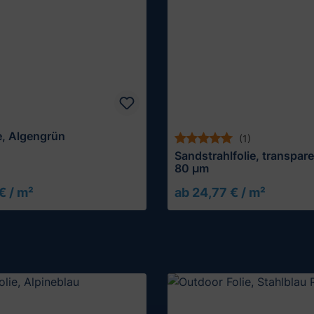
ie, Algengrün
(1)
Sandstrahlfolie, transpar
80 µm
€ / m²
ab 24,77 € / m²
Muster testen