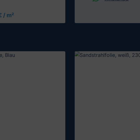
€ / m²
Muster testen