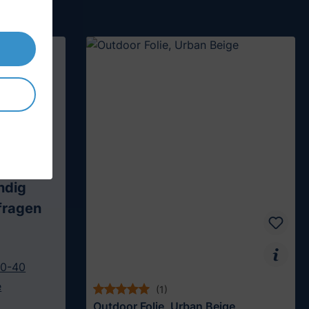
e Jong
-
ndig
fragen
10-40
e
(1)
Outdoor Folie, Urban Beige