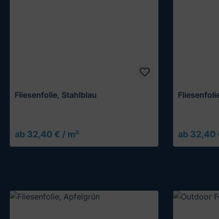
Fliesenfolie, Stahlblau
Fliesenfol
ab 32,40 € / m²
ab 32,40 
Muster testen