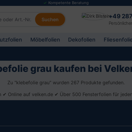
Folienmuster Service
+49 287
Suchen
Persönliche
utzfolien
Möbelfolien
Dekofolien
Fliesenfoli
befolie grau kaufen bei Velke
Zu "klebefolie grau" wurden 267 Produkte gefunden.
n ✔ Online auf velken.de ✔ Über 500 Fensterfolien für jed