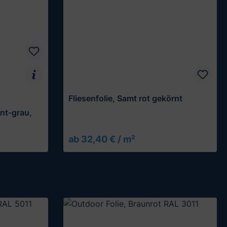
Fliesenfolie, Samt rot gekörnt
ent-grau,
ab 32,40 € / m²
Muster testen