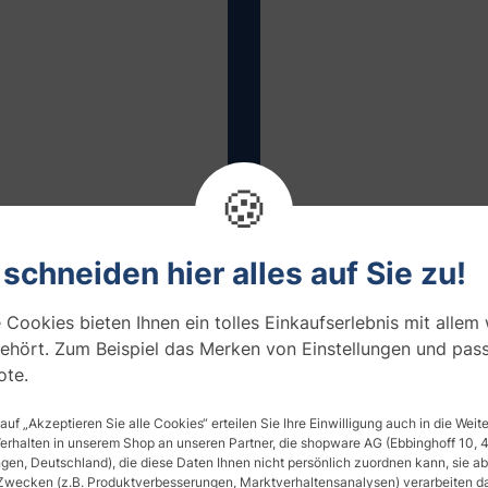
🍪
 schneiden hier alles auf Sie zu!
 Cookies bieten Ihnen ein tolles Einkaufserlebnis mit allem
lie, Alpineblau
Outdoor Folie, Stahlblau 
ehört. Zum Beispiel das Merken von Einstellungen und pas
te.
€ / m²
ab 67,70 € / m²
Muster testen
Muster testen
 auf „Akzeptieren Sie alle Cookies“ erteilen Sie Ihre Einwilligung auch in die Wei
Verhalten in unserem Shop an unseren Partner, die shopware AG (Ebbinghoff 10,
en, Deutschland), die diese Daten Ihnen nicht persönlich zuordnen kann, sie ab
Zwecken (z.B. Produktverbesserungen, Marktverhaltensanalysen) verarbeiten da