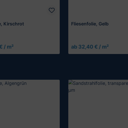
e, Kirschrot
Fliesenfolie, Gelb
€ / m²
ab 32,40 € / m²
Muster testen
Muster testen