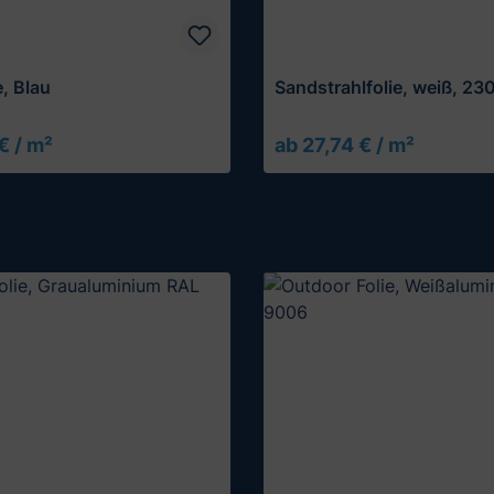
e, Blau
Sandstrahlfolie, weiß, 23
€ / m²
ab 27,74 € / m²
Muster testen