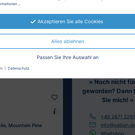
rmationen ...
Akzeptieren Sie alle Cookies
Alles ablehnen
Passen Sie Ihre Auswahl an
Fachberater
Thomas d
um
|
Datenschutz
Kundenservice
» Noch nicht fü
geworden? Dann 
Sie mich! «
+49 2871 229
info@velken.d
lie, Mountain Pine
WhatsApp