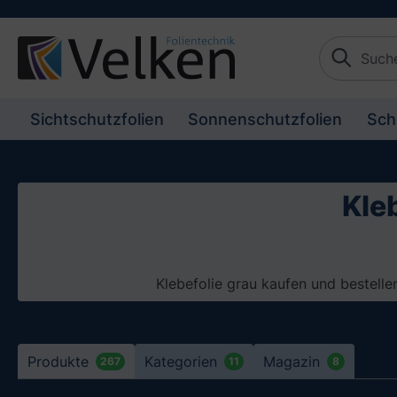
e springen
Zur Hauptnavigation springen
Sichtschutzfolien
Sonnenschutzfolien
Sch
Kle
Klebefolie grau kaufen und bestelle
Produkte
Kategorien
Magazin
267
11
8